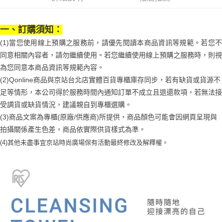
1.分期款項不併入電信帳單，「大哥付你分期」於每月結算日後寄送繳費提
每筆NT$70，滿NT$899(含以上)免運費
【「AFTEE先享後付」結帳流程】
醒簡訊。
１．於結帳方式選擇「AFTEE先享後付」後，將跳轉至「AFTEE先享後付」
2.透過簡訊連結打開帳單後，可選擇「超商條碼／台灣大直營門市／銀行轉
付款後7-11取貨
結帳頁面，進行簡訊認證並確認金額後，即可完成結帳。
帳／街口支付／iPASS MONEY」等通路繳費。
一、訂購須知：
２．訂單成立數日內，您將收到繳費通知簡訊。
每筆NT$70，滿NT$899(含以上)免運費
３．收到繳費通知簡訊後14天內，點擊此簡訊中的連結，可透過四大超商／
(1)當您使用線上預購之服務前，請優先閱讀本商品資訊等規範。若您不
【注意事項】
ATM／網路銀行／等多元方式進行付款，方視為交易完成。
宅配
1.本服務係由「台灣大哥大股份有限公司」（以下簡稱本公司）所提供，讓
同意相關內容者，請勿繼續使用。若您繼續使用線上預購之服務時，則視
※ 請注意：結帳手續完成當下不需立刻繳費，但若您需要取消訂單，請聯絡
用戶於交易時，得透過本服務購買商品或服務，並由商店將買賣／分期付款
每筆NT$100，滿NT$1,000(含以上)免運費
購買商品的店家。未經商家同意取消之訂單仍視為有效，需透過AFTEE先享
為您同意本商品資訊等規範內容。
買賣價金債權讓與本公司後，依約使用本公司帳單繳交帳款。
後付繳納相關費用。
(2)Qonline商品與京站台北店實體百貨專櫃庫存同步，若有缺貨或貨源不
2.基於同意付款使用「大哥付你分期」之契約關係目的，商店將以您的個人
京站台北店客服中心(1F星巴克旁) 即日起不提供京站紙袋，取件時
※ 交易是否成功請以「AFTEE先享後付 」之結帳頁面顯示為準，若有關於
資料（包含姓名、電話或地址）提供予台灣大哥大進項蒐集、處理及利用，
足等情形，本公司得於服務時間內通知訂單不成立且退還款項，若無法接
是否繳費成功／繳費後需取消欲退款等相關疑問，請聯繫「AFTEE先享後付
請自備購物袋，若需購買紙袋可現場詢問
由本公司與您本人進行分期帳單所需資料之確認、核對及更正。
客戶支援中心」
https://netprotections.freshdesk.com/support/home
受調貨或缺貨情況，建議親自到專櫃選購。
3.完整用戶服務條款，請詳閱以下連結：
https://oppay.tw/userRule
免運費
(3)商品文案為專櫃(原廠/供應商)所提供，商品顏色可能會因網頁呈現與
【注意事項】
拍攝關係產生色差，商品依實際供貨樣式為準。
１．透過由恩沛科技股份有限公司提供之「AFTEE先享後付」服務完成之交
易，需依本服務之必要範圍內提供個人資料，並將交易相關給付款項請求債
(4)
其他未盡事宜
京站時尚廣場保有活動最終修改及解釋權。
權轉讓予恩沛科技股份有限公司。
２．關於個人資料處理事宜，請瀏覽以下網址：
https://aftee.tw/terms/#terms3
３．未成年的使用者請事先徵得法定代理人或監護人之同意方可使用
「AFTEE先享後付」，若未經同意申辦者引起之損失，本公司不負相關責
任。
４．使用「AFTEE先享後付」時，將依據個別帳號之用戶狀況，依本公司即
時審查核予不同之上限額度；若仍有額度不足之情形，本公司將視審查結果
請求用戶進行身份認證。