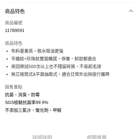
LINE Pay
商品特色
Apple Pay
商品編號
街口支付
11789591
悠遊付
商品特色
Google Pay
布料基重高，吸水吸油更強
全盈+PAY
平織紋+珍珠紋雙面觸感，保養、卸妝都適合
來回擦拭500次以上也不殘留碎屑，不易起毛球
大哥付你分期
無芯捲筒式&平面抽取式，適合日常外出與旅行攜帶
相關說明
【大哥付你分期使用說明】
銷售重點
AFTEE先享後付
1.本服務由台灣大哥大提供，台灣大哥大用戶可立即使用無須另外申請。
抗菌、消臭、防霉
2.付款方式選擇「大哥付你分期」，訂單成立後會自動跳轉到大哥付的交易
相關說明
流程，驗證手機門號後，選擇欲分期的期數、繳款截止日，確認付款後即完
SGS檢驗抗菌率99.9%
【關於「AFTEE先享後付」】
成交易。
ATM付款
AFTEE先享後付是「在收到商品之後才付款」的支付方式。 讓您購物簡單
不添加三氯沙、螢光劑、甲醛
3.實際核准額度、可分期數及費用金額請依後續交易確認頁面所載為準。
便利好安心！
4.訂單成立30分鐘內，如未前往確認交易或遇審核未通過，訂單將自動取
１．簡單：不需註冊會員、不需綁卡、不需儲值。
運送方式
消。如遇「轉專審核」未通過狀況，表示未達大哥付你分期系統評分，恕無
２．便利：只要手機號碼，簡訊認證，即可結帳。
法說明評估內容。
３．安心：先確認商品／服務後，再付款。
付款後全家取貨
【繳款方式說明】
詳細說明
相關推薦