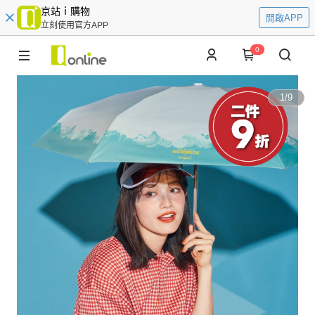
京站ｉ購物
開啟APP
立刻使用官方APP
0
1
/
9