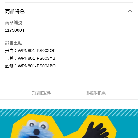
LINE Pay
商品特色
Apple Pay
商品編號
街口支付
11790004
悠遊付
銷售重點
Google Pay
米白：WPN801-PS002OF
全盈+PAY
卡其：WPN801-PS003YB
藍紫：WPN801-PS004BO
大哥付你分期
相關說明
【大哥付你分期使用說明】
AFTEE先享後付
1.本服務由台灣大哥大提供，台灣大哥大用戶可立即使用無須另外申請。
詳細說明
相關推薦
2.付款方式選擇「大哥付你分期」，訂單成立後會自動跳轉到大哥付的交易
相關說明
流程，驗證手機門號後，選擇欲分期的期數、繳款截止日，確認付款後即完
【關於「AFTEE先享後付」】
成交易。
ATM付款
AFTEE先享後付是「在收到商品之後才付款」的支付方式。 讓您購物簡單
3.實際核准額度、可分期數及費用金額請依後續交易確認頁面所載為準。
便利好安心！
4.訂單成立30分鐘內，如未前往確認交易或遇審核未通過，訂單將自動取
１．簡單：不需註冊會員、不需綁卡、不需儲值。
運送方式
消。如遇「轉專審核」未通過狀況，表示未達大哥付你分期系統評分，恕無
２．便利：只要手機號碼，簡訊認證，即可結帳。
法說明評估內容。
３．安心：先確認商品／服務後，再付款。
付款後全家取貨
【繳款方式說明】