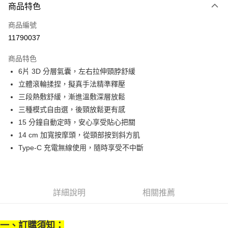
商品特色
Apple Pay
商品編號
街口支付
11790037
悠遊付
商品特色
Google Pay
6片 3D 分層氣囊，左右拉伸頸脖舒緩
全盈+PAY
立體滾輪揉捏，擬真手法精準釋壓
三段熱敷舒緩，漸進溫敷深層放鬆
大哥付你分期
三種模式自由選，後頸放鬆更有感
相關說明
15 分鐘自動定時，安心享受貼心把關
【大哥付你分期使用說明】
AFTEE先享後付
1.本服務由台灣大哥大提供，台灣大哥大用戶可立即使用無須另外申請。
14 cm 加寬按摩頭，從頸部按到斜方肌
2.付款方式選擇「大哥付你分期」，訂單成立後會自動跳轉到大哥付的交易
相關說明
Type-C 充電無線使用，隨時享受不中斷
流程，驗證手機門號後，選擇欲分期的期數、繳款截止日，確認付款後即完
【關於「AFTEE先享後付」】
成交易。
ATM付款
AFTEE先享後付是「在收到商品之後才付款」的支付方式。 讓您購物簡單
3.實際核准額度、可分期數及費用金額請依後續交易確認頁面所載為準。
便利好安心！
4.訂單成立30分鐘內，如未前往確認交易或遇審核未通過，訂單將自動取
１．簡單：不需註冊會員、不需綁卡、不需儲值。
運送方式
消。如遇「轉專審核」未通過狀況，表示未達大哥付你分期系統評分，恕無
詳細說明
相關推薦
２．便利：只要手機號碼，簡訊認證，即可結帳。
法說明評估內容。
３．安心：先確認商品／服務後，再付款。
付款後全家取貨
【繳款方式說明】
1.分期款項不併入電信帳單，「大哥付你分期」於每月結算日後寄送繳費提
每筆NT$70，滿NT$899(含以上)免運費
【「AFTEE先享後付」結帳流程】
一、訂購須知：
醒簡訊。