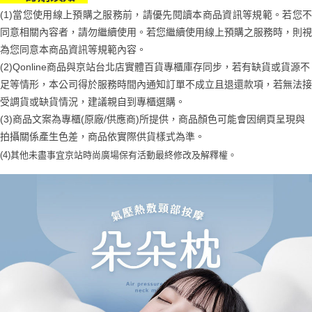
１．於結帳方式選擇「AFTEE先享後付」後，將跳轉至「AFTEE先享後付」
2.透過簡訊連結打開帳單後，可選擇「超商條碼／台灣大直營門市／銀行轉
付款後7-11取貨
(1)當您使用線上預購之服務前，請優先閱讀本商品資訊等規範。若您不
結帳頁面，進行簡訊認證並確認金額後，即可完成結帳。
帳／街口支付／iPASS MONEY」等通路繳費。
２．訂單成立數日內，您將收到繳費通知簡訊。
同意相關內容者，請勿繼續使用。若您繼續使用線上預購之服務時，則視
每筆NT$70，滿NT$899(含以上)免運費
３．收到繳費通知簡訊後14天內，點擊此簡訊中的連結，可透過四大超商／
【注意事項】
為您同意本商品資訊等規範內容。
ATM／網路銀行／等多元方式進行付款，方視為交易完成。
宅配
1.本服務係由「台灣大哥大股份有限公司」（以下簡稱本公司）所提供，讓
※ 請注意：結帳手續完成當下不需立刻繳費，但若您需要取消訂單，請聯絡
(2)Qonline商品與京站台北店實體百貨專櫃庫存同步，若有缺貨或貨源不
用戶於交易時，得透過本服務購買商品或服務，並由商店將買賣／分期付款
每筆NT$100，滿NT$1,000(含以上)免運費
購買商品的店家。未經商家同意取消之訂單仍視為有效，需透過AFTEE先享
足等情形，本公司得於服務時間內通知訂單不成立且退還款項，若無法接
買賣價金債權讓與本公司後，依約使用本公司帳單繳交帳款。
後付繳納相關費用。
2.基於同意付款使用「大哥付你分期」之契約關係目的，商店將以您的個人
受調貨或缺貨情況，建議親自到專櫃選購。
京站台北店客服中心(1F星巴克旁) 即日起不提供京站紙袋，取件時
※ 交易是否成功請以「AFTEE先享後付 」之結帳頁面顯示為準，若有關於
資料（包含姓名、電話或地址）提供予台灣大哥大進項蒐集、處理及利用，
是否繳費成功／繳費後需取消欲退款等相關疑問，請聯繫「AFTEE先享後付
(3)商品文案為專櫃(原廠/供應商)所提供，商品顏色可能會因網頁呈現與
請自備購物袋，若需購買紙袋可現場詢問
由本公司與您本人進行分期帳單所需資料之確認、核對及更正。
客戶支援中心」
https://netprotections.freshdesk.com/support/home
3.完整用戶服務條款，請詳閱以下連結：
https://oppay.tw/userRule
拍攝關係產生色差，商品依實際供貨樣式為準。
免運費
【注意事項】
(4)
其他未盡事宜
京站時尚廣場保有活動最終修改及解釋權。
１．透過由恩沛科技股份有限公司提供之「AFTEE先享後付」服務完成之交
易，需依本服務之必要範圍內提供個人資料，並將交易相關給付款項請求債
權轉讓予恩沛科技股份有限公司。
２．關於個人資料處理事宜，請瀏覽以下網址：
https://aftee.tw/terms/#terms3
３．未成年的使用者請事先徵得法定代理人或監護人之同意方可使用
「AFTEE先享後付」，若未經同意申辦者引起之損失，本公司不負相關責
任。
４．使用「AFTEE先享後付」時，將依據個別帳號之用戶狀況，依本公司即
時審查核予不同之上限額度；若仍有額度不足之情形，本公司將視審查結果
請求用戶進行身份認證。
５．嚴禁一人註冊多個帳號或使用他人資訊註冊。若發現惡意使用之情形，