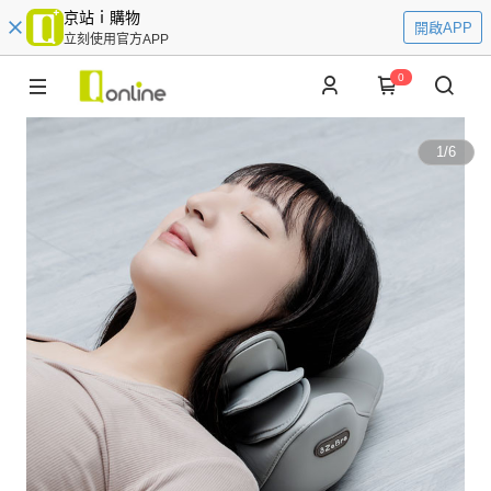
京站ｉ購物
開啟APP
立刻使用官方APP
0
1
/
6