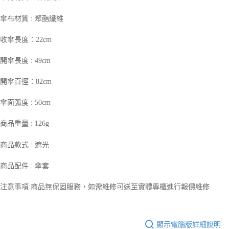
５．嚴禁一人註冊多個帳號或使用他人資訊註冊。若發現惡意使用之情形，
恩沛科技股份有限公司將有權停止該用戶之使用額度並採取法律行動。
傘布材質 : 聚酯纖維
收傘長度：22cm
開傘長度 : 49cm
開傘直徑：82cm
傘面弧度 : 50cm
商品重量 : 126g
商品款式 : 遮光
商品配件 : 傘套
注意事項:商品無保固服務，如需維修可送至實體專櫃進行報價維修
顯示電腦版詳細說明