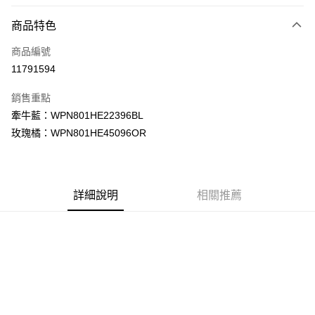
LINE Pay
商品特色
Apple Pay
商品編號
街口支付
11791594
悠遊付
銷售重點
Google Pay
牽牛藍：WPN801HE22396BL
全盈+PAY
玫瑰橘：WPN801HE45096OR
大哥付你分期
相關說明
【大哥付你分期使用說明】
詳細說明
相關推薦
AFTEE先享後付
1.本服務由台灣大哥大提供，台灣大哥大用戶可立即使用無須另外申請。
2.付款方式選擇「大哥付你分期」，訂單成立後會自動跳轉到大哥付的交易
相關說明
流程，驗證手機門號後，選擇欲分期的期數、繳款截止日，確認付款後即完
【關於「AFTEE先享後付」】
成交易。
ATM付款
AFTEE先享後付是「在收到商品之後才付款」的支付方式。 讓您購物簡單
3.實際核准額度、可分期數及費用金額請依後續交易確認頁面所載為準。
便利好安心！
4.訂單成立30分鐘內，如未前往確認交易或遇審核未通過，訂單將自動取
１．簡單：不需註冊會員、不需綁卡、不需儲值。
運送方式
消。如遇「轉專審核」未通過狀況，表示未達大哥付你分期系統評分，恕無
２．便利：只要手機號碼，簡訊認證，即可結帳。
法說明評估內容。
３．安心：先確認商品／服務後，再付款。
付款後全家取貨
【繳款方式說明】