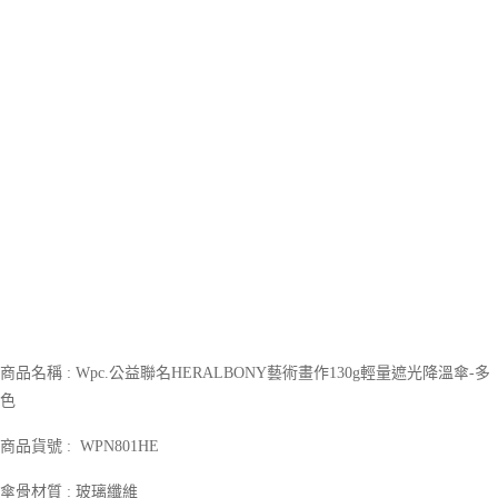
1.分期款項不併入電信帳單，「大哥付你分期」於每月結算日後寄送繳費提
每筆NT$70，滿NT$899(含以上)免運費
【「AFTEE先享後付」結帳流程】
醒簡訊。
１．於結帳方式選擇「AFTEE先享後付」後，將跳轉至「AFTEE先享後付」
2.透過簡訊連結打開帳單後，可選擇「超商條碼／台灣大直營門市／銀行轉
付款後7-11取貨
結帳頁面，進行簡訊認證並確認金額後，即可完成結帳。
帳／街口支付／iPASS MONEY」等通路繳費。
２．訂單成立數日內，您將收到繳費通知簡訊。
每筆NT$70，滿NT$899(含以上)免運費
３．收到繳費通知簡訊後14天內，點擊此簡訊中的連結，可透過四大超商／
【注意事項】
ATM／網路銀行／等多元方式進行付款，方視為交易完成。
宅配
1.本服務係由「台灣大哥大股份有限公司」（以下簡稱本公司）所提供，讓
※ 請注意：結帳手續完成當下不需立刻繳費，但若您需要取消訂單，請聯絡
用戶於交易時，得透過本服務購買商品或服務，並由商店將買賣／分期付款
每筆NT$100，滿NT$1,000(含以上)免運費
購買商品的店家。未經商家同意取消之訂單仍視為有效，需透過AFTEE先享
買賣價金債權讓與本公司後，依約使用本公司帳單繳交帳款。
後付繳納相關費用。
2.基於同意付款使用「大哥付你分期」之契約關係目的，商店將以您的個人
京站台北店客服中心(1F星巴克旁) 即日起不提供京站紙袋，取件時
※ 交易是否成功請以「AFTEE先享後付 」之結帳頁面顯示為準，若有關於
資料（包含姓名、電話或地址）提供予台灣大哥大進項蒐集、處理及利用，
是否繳費成功／繳費後需取消欲退款等相關疑問，請聯繫「AFTEE先享後付
請自備購物袋，若需購買紙袋可現場詢問
由本公司與您本人進行分期帳單所需資料之確認、核對及更正。
客戶支援中心」
https://netprotections.freshdesk.com/support/home
3.完整用戶服務條款，請詳閱以下連結：
https://oppay.tw/userRule
免運費
【注意事項】
１．透過由恩沛科技股份有限公司提供之「AFTEE先享後付」服務完成之交
易，需依本服務之必要範圍內提供個人資料，並將交易相關給付款項請求債
權轉讓予恩沛科技股份有限公司。
２．關於個人資料處理事宜，請瀏覽以下網址：
https://aftee.tw/terms/#terms3
商品名稱 : Wpc.公益聯名HERALBONY藝術畫作130g輕量遮光降溫傘-多
３．未成年的使用者請事先徵得法定代理人或監護人之同意方可使用
色
「AFTEE先享後付」，若未經同意申辦者引起之損失，本公司不負相關責
任。
商品貨號 : WPN801HE
４．使用「AFTEE先享後付」時，將依據個別帳號之用戶狀況，依本公司即
時審查核予不同之上限額度；若仍有額度不足之情形，本公司將視審查結果
請求用戶進行身份認證。
傘骨材質 : 玻璃纖維