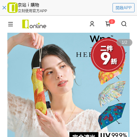
京站ｉ購物
開啟APP
立刻使用官方APP
0
1
/
2