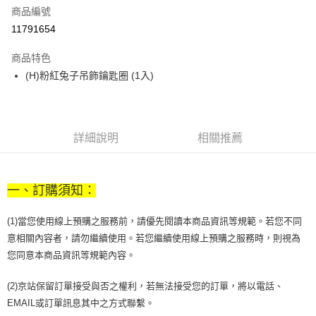
商品編號
街口支付
11791654
悠遊付
商品特色
Google Pay
(H)粉紅兔子吊飾鑰匙圈 (1入)
全盈+PAY
大哥付你分期
相關說明
詳細說明
相關推薦
【大哥付你分期使用說明】
AFTEE先享後付
1.本服務由台灣大哥大提供，台灣大哥大用戶可立即使用無須另外申請。
2.付款方式選擇「大哥付你分期」，訂單成立後會自動跳轉到大哥付的交易
相關說明
流程，驗證手機門號後，選擇欲分期的期數、繳款截止日，確認付款後即完
一、訂購須知：
【關於「AFTEE先享後付」】
成交易。
ATM付款
AFTEE先享後付是「在收到商品之後才付款」的支付方式。 讓您購物簡單
3.實際核准額度、可分期數及費用金額請依後續交易確認頁面所載為準。
便利好安心！
(1)當您使用線上預購之服務前，請優先閱讀本商品資訊等規範。若您不同
4.訂單成立30分鐘內，如未前往確認交易或遇審核未通過，訂單將自動取
１．簡單：不需註冊會員、不需綁卡、不需儲值。
意相關內容者，請勿繼續使用。若您繼續使用線上預購之服務時，則視為
運送方式
消。如遇「轉專審核」未通過狀況，表示未達大哥付你分期系統評分，恕無
２．便利：只要手機號碼，簡訊認證，即可結帳。
法說明評估內容。
您同意本商品資訊等規範內容。
３．安心：先確認商品／服務後，再付款。
付款後全家取貨
【繳款方式說明】
1.分期款項不併入電信帳單，「大哥付你分期」於每月結算日後寄送繳費提
每筆NT$70，滿NT$899(含以上)免運費
【「AFTEE先享後付」結帳流程】
(2)京站保留訂單接受與否之權利，若無法接受您的訂單，將以電話、
醒簡訊。
１．於結帳方式選擇「AFTEE先享後付」後，將跳轉至「AFTEE先享後付」
2.透過簡訊連結打開帳單後，可選擇「超商條碼／台灣大直營門市／銀行轉
EMAIL或訂單訊息其中之方式聯繫。
付款後7-11取貨
結帳頁面，進行簡訊認證並確認金額後，即可完成結帳。
帳／街口支付／iPASS MONEY」等通路繳費。