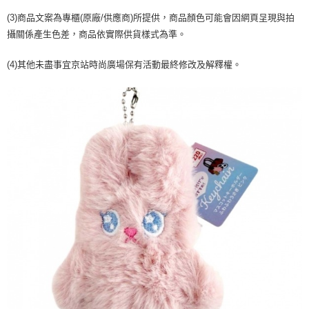
２．訂單成立數日內，您將收到繳費通知簡訊。
每筆NT$70，滿NT$899(含以上)免運費
３．收到繳費通知簡訊後14天內，點擊此簡訊中的連結，可透過四大超商／
(3)商品文案為專櫃(原廠/供應商)所提供，商品顏色可能會因網頁呈現與拍
【注意事項】
ATM／網路銀行／等多元方式進行付款，方視為交易完成。
攝關係產生色差，商品依實際供貨樣式為準。
宅配
1.本服務係由「台灣大哥大股份有限公司」（以下簡稱本公司）所提供，讓
※ 請注意：結帳手續完成當下不需立刻繳費，但若您需要取消訂單，請聯絡
用戶於交易時，得透過本服務購買商品或服務，並由商店將買賣／分期付款
每筆NT$100，滿NT$1,000(含以上)免運費
購買商品的店家。未經商家同意取消之訂單仍視為有效，需透過AFTEE先享
買賣價金債權讓與本公司後，依約使用本公司帳單繳交帳款。
(4)其他未盡事宜京站時尚廣場保有活動最終修改及解釋權。
後付繳納相關費用。
2.基於同意付款使用「大哥付你分期」之契約關係目的，商店將以您的個人
京站台北店客服中心(1F星巴克旁) 即日起不提供京站紙袋，取件時
※ 交易是否成功請以「AFTEE先享後付 」之結帳頁面顯示為準，若有關於
資料（包含姓名、電話或地址）提供予台灣大哥大進項蒐集、處理及利用，
是否繳費成功／繳費後需取消欲退款等相關疑問，請聯繫「AFTEE先享後付
請自備購物袋，若需購買紙袋可現場詢問
由本公司與您本人進行分期帳單所需資料之確認、核對及更正。
客戶支援中心」
https://netprotections.freshdesk.com/support/home
3.完整用戶服務條款，請詳閱以下連結：
https://oppay.tw/userRule
免運費
【注意事項】
１．透過由恩沛科技股份有限公司提供之「AFTEE先享後付」服務完成之交
易，需依本服務之必要範圍內提供個人資料，並將交易相關給付款項請求債
權轉讓予恩沛科技股份有限公司。
２．關於個人資料處理事宜，請瀏覽以下網址：
https://aftee.tw/terms/#terms3
３．未成年的使用者請事先徵得法定代理人或監護人之同意方可使用
「AFTEE先享後付」，若未經同意申辦者引起之損失，本公司不負相關責
任。
４．使用「AFTEE先享後付」時，將依據個別帳號之用戶狀況，依本公司即
時審查核予不同之上限額度；若仍有額度不足之情形，本公司將視審查結果
請求用戶進行身份認證。
５．嚴禁一人註冊多個帳號或使用他人資訊註冊。若發現惡意使用之情形，
恩沛科技股份有限公司將有權停止該用戶之使用額度並採取法律行動。