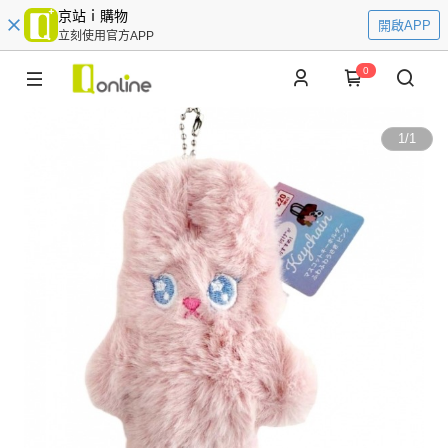
京站ｉ購物
開啟APP
立刻使用官方APP
0
1
/
1