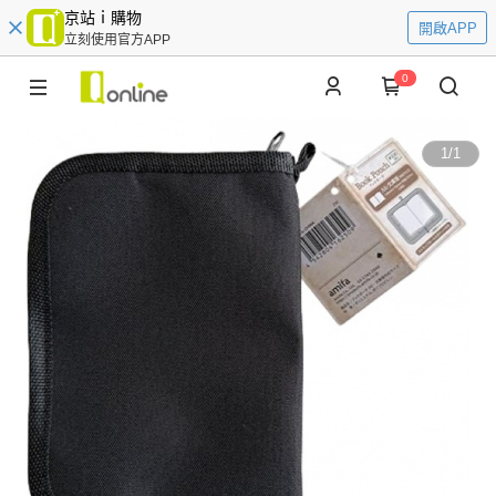
京站ｉ購物
開啟APP
立刻使用官方APP
0
1
/
1