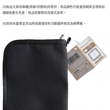
２．訂單成立數日內，您將收到繳費通知簡訊。
每筆NT$70，滿NT$899(含以上)免運費
３．收到繳費通知簡訊後14天內，點擊此簡訊中的連結，可透過四大超商／
(3)商品文案為專櫃(原廠/供應商)所提供，商品顏色可能會因網頁呈現與拍
【注意事項】
ATM／網路銀行／等多元方式進行付款，方視為交易完成。
宅配
攝關係產生色差，商品依實際供貨樣式為準。
1.本服務係由「台灣大哥大股份有限公司」（以下簡稱本公司）所提供，讓
※ 請注意：結帳手續完成當下不需立刻繳費，但若您需要取消訂單，請聯絡
用戶於交易時，得透過本服務購買商品或服務，並由商店將買賣／分期付款
每筆NT$100，滿NT$1,000(含以上)免運費
購買商品的店家。未經商家同意取消之訂單仍視為有效，需透過AFTEE先享
買賣價金債權讓與本公司後，依約使用本公司帳單繳交帳款。
(4)其他未盡事宜京站時尚廣場保有活動最終修改及解釋權。
後付繳納相關費用。
2.基於同意付款使用「大哥付你分期」之契約關係目的，商店將以您的個人
京站台北店客服中心(1F星巴克旁) 即日起不提供京站紙袋，取件時
※ 交易是否成功請以「AFTEE先享後付 」之結帳頁面顯示為準，若有關於
資料（包含姓名、電話或地址）提供予台灣大哥大進項蒐集、處理及利用，
是否繳費成功／繳費後需取消欲退款等相關疑問，請聯繫「AFTEE先享後付
請自備購物袋，若需購買紙袋可現場詢問
由本公司與您本人進行分期帳單所需資料之確認、核對及更正。
客戶支援中心」
https://netprotections.freshdesk.com/support/home
3.完整用戶服務條款，請詳閱以下連結：
https://oppay.tw/userRule
免運費
【注意事項】
１．透過由恩沛科技股份有限公司提供之「AFTEE先享後付」服務完成之交
易，需依本服務之必要範圍內提供個人資料，並將交易相關給付款項請求債
權轉讓予恩沛科技股份有限公司。
２．關於個人資料處理事宜，請瀏覽以下網址：
https://aftee.tw/terms/#terms3
３．未成年的使用者請事先徵得法定代理人或監護人之同意方可使用
「AFTEE先享後付」，若未經同意申辦者引起之損失，本公司不負相關責
任。
４．使用「AFTEE先享後付」時，將依據個別帳號之用戶狀況，依本公司即
時審查核予不同之上限額度；若仍有額度不足之情形，本公司將視審查結果
請求用戶進行身份認證。
５．嚴禁一人註冊多個帳號或使用他人資訊註冊。若發現惡意使用之情形，
恩沛科技股份有限公司將有權停止該用戶之使用額度並採取法律行動。