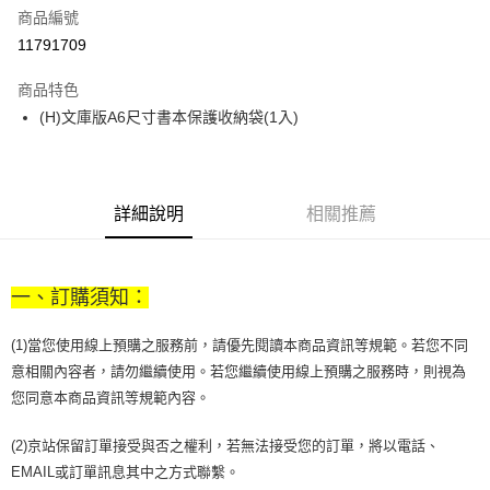
商品編號
街口支付
11791709
悠遊付
商品特色
Google Pay
(H)文庫版A6尺寸書本保護收納袋(1入)
全盈+PAY
大哥付你分期
相關說明
詳細說明
相關推薦
【大哥付你分期使用說明】
AFTEE先享後付
1.本服務由台灣大哥大提供，台灣大哥大用戶可立即使用無須另外申請。
2.付款方式選擇「大哥付你分期」，訂單成立後會自動跳轉到大哥付的交易
相關說明
流程，驗證手機門號後，選擇欲分期的期數、繳款截止日，確認付款後即完
一、訂購須知：
【關於「AFTEE先享後付」】
成交易。
ATM付款
AFTEE先享後付是「在收到商品之後才付款」的支付方式。 讓您購物簡單
3.實際核准額度、可分期數及費用金額請依後續交易確認頁面所載為準。
便利好安心！
(1)當您使用線上預購之服務前，請優先閱讀本商品資訊等規範。若您不同
4.訂單成立30分鐘內，如未前往確認交易或遇審核未通過，訂單將自動取
１．簡單：不需註冊會員、不需綁卡、不需儲值。
運送方式
消。如遇「轉專審核」未通過狀況，表示未達大哥付你分期系統評分，恕無
意相關內容者，請勿繼續使用。若您繼續使用線上預購之服務時，則視為
２．便利：只要手機號碼，簡訊認證，即可結帳。
法說明評估內容。
您同意本商品資訊等規範內容。
３．安心：先確認商品／服務後，再付款。
付款後全家取貨
【繳款方式說明】
1.分期款項不併入電信帳單，「大哥付你分期」於每月結算日後寄送繳費提
每筆NT$70，滿NT$899(含以上)免運費
【「AFTEE先享後付」結帳流程】
(2)京站保留訂單接受與否之權利，若無法接受您的訂單，將以電話、
醒簡訊。
１．於結帳方式選擇「AFTEE先享後付」後，將跳轉至「AFTEE先享後付」
2.透過簡訊連結打開帳單後，可選擇「超商條碼／台灣大直營門市／銀行轉
EMAIL或訂單訊息其中之方式聯繫。
付款後7-11取貨
結帳頁面，進行簡訊認證並確認金額後，即可完成結帳。
帳／街口支付／iPASS MONEY」等通路繳費。