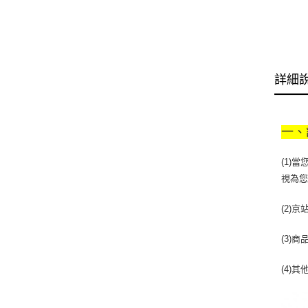
詳細
一、
(1)
視為
(2)
(3)
(4)