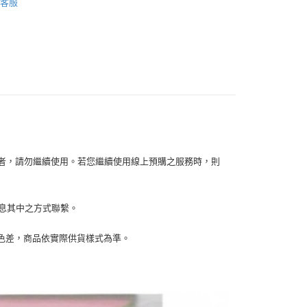
客服
你分期使用說明】
【餐具】
享後付
由台灣大哥大提供，台灣大哥大用戶可立即使用無須另外申請。
式選擇「大哥付你分期」，訂單成立後會自動跳轉到大哥付的交易
證手機門號後，選擇欲分期的期數、繳款截止日，確認付款後即
FTEE先享後付」】
。
先享後付是「在收到商品之後才付款」的支付方式。 讓您購物簡單
准額度、可分期數及費用金額請依後續交易確認頁面所載為準。
心！
立30分鐘內，如未前往確認交易或遇審核未通過，訂單將自動取
：不需註冊會員、不需綁卡、不需儲值。
「轉專審核」未通過狀況，表示未達大哥付你分期系統評分，恕
：只要手機號碼，簡訊認證，即可結帳。
評估內容。
：先確認商品／服務後，再付款。
式說明】
家取貨
項不併入電信帳單，「大哥付你分期」於每月結算日後寄送繳費提
EE先享後付」結帳流程】
0，滿NT$899(含以上)免運費
方式選擇「AFTEE先享後付」後，將跳轉至「AFTEE先享後
訊連結打開帳單後，可選擇「超商條碼／台灣大直營門市／銀行轉
容者，請勿繼續使用。若您繼續使用線上預購之服務時，則
頁面，進行簡訊認證並確認金額後，即可完成結帳。
付／iPASS MONEY」等通路繳費。
1取貨
成立數日內，您將收到繳費通知簡訊。
費通知簡訊後14天內，點擊此簡訊中的連結，可透過四大超商
0，滿NT$899(含以上)免運費
項】
網路銀行／等多元方式進行付款，方視為交易完成。
訊息其中之方式聯繫。
係由「台灣大哥大股份有限公司」（以下簡稱本公司）所提供，讓
：結帳手續完成當下不需立刻繳費，但若您需要取消訂單，請聯
易時，得透過本服務購買商品或服務，並由商店將買賣／分期付
的店家。未經商家同意取消之訂單仍視為有效，需透過AFTEE
金債權讓與本公司後，依約使用本公司帳單繳交帳款。
繳納相關費用。
00，滿NT$1,000(含以上)免運費
生色差，商品依實際供貨樣式為準。
意付款使用「大哥付你分期」之契約關係目的，商店將以您的個人
否成功請以「AFTEE先享後付 」之結帳頁面顯示為準，若有關於
含姓名、電話或地址）提供予台灣大哥大進項蒐集、處理及利
功／繳費後需取消欲退款等相關疑問，請聯繫「AFTEE先享後
客服中心(1F星巴克旁) 即日起不提供京站紙袋，取件時
公司與您本人進行分期帳單所需資料之確認、核對及更正。
援中心」
https://netprotections.freshdesk.com/support/home
物袋，若需購買紙袋可現場詢問
戶服務條款，請詳閱以下連結：
https://oppay.tw/userRule
項】