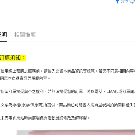
分享
【大哥付
餐廚用品
AFTEE先
1.本服務
2.付款方
相關說明
流程，驗
【關於「A
ATM付款
完成交易
AFTEE
3.實際核
便利好安
說明
相關推薦
4.訂單成
１．簡單
消。如遇
２．便利
運送方式
無法說明
３．安心
【繳款方
訂購須知：
付款後全
1.分期款
【「AFT
醒簡訊。
每筆NT$7
１．於結帳
2.透過簡
當您使用線上預購之服務前，請優先閱讀本商品資訊等規範。若您不同意相關內
付」結帳
帳／街口支
付款後7-1
２．訂單
您同意本商品資訊等規範內容。
３．收到繳
每筆NT$7
【注意事
／ATM／
京站保留訂單接受與否之權利，若無法接受您的訂單，將以電話、EMAIL或訂單
1.本服務
※ 請注意
宅配
用戶於交
絡購買商品
款買賣價
先享後付
每筆NT$1
商品文案為專櫃(原廠/供應商)所提供，商品顏色可能會因網頁呈現與拍攝關係產
2.基於同
※ 交易是
資料（包
是否繳費成
京站台北店
其他未盡事宜京站時尚廣場保有活動最終修改及解釋權。
用，由本
付客戶支
請自備購
3.完整用
免運費
【注意事