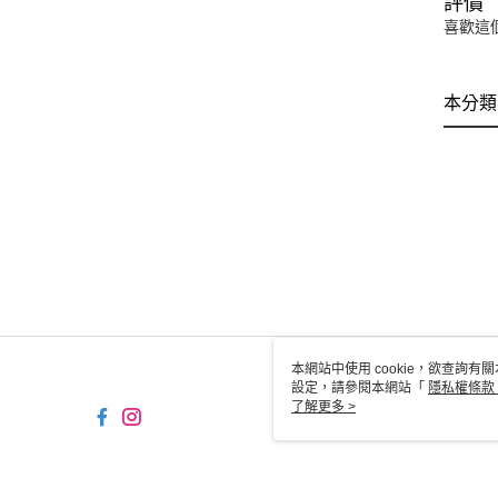
評價
喜歡這
本分類
本網站中使用 cookie，欲查詢有關
設定，請參閱本網站「
隱私權條款
使用 cookie。
了解更多 >