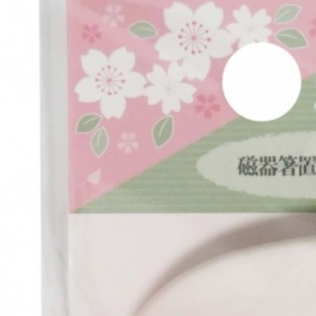
１．透過由
交易，需
求債權轉
２．關於
https://aft
３．未成
「AFTE
任。
４．使用「
即時審查
結果請求
５．嚴禁
形，恩沛
動。