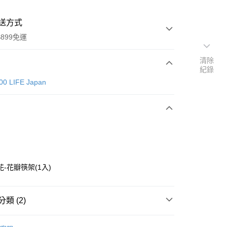
送方式
899免運
清除
紀錄
次付款
00 LIFE Japan
-花瓣筷架(1入)
y
類 (2)
分期
CAN DO 100 LIFE Japan