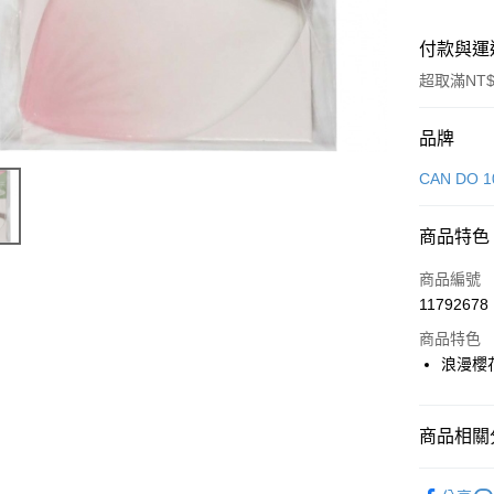
付款與運
超取滿NT$
付款方式
品牌
信用卡一
CAN DO 1
LINE Pay
商品特色
Apple Pay
商品編號
街口支付
11792678
商品特色
悠遊付
浪漫櫻花
Google Pa
全盈+PAY
商品相關分
大哥付你
生活雜貨
相關說明