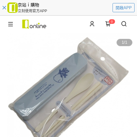
京站ｉ購物
開啟APP
立刻使用官方APP
0
1
/
1