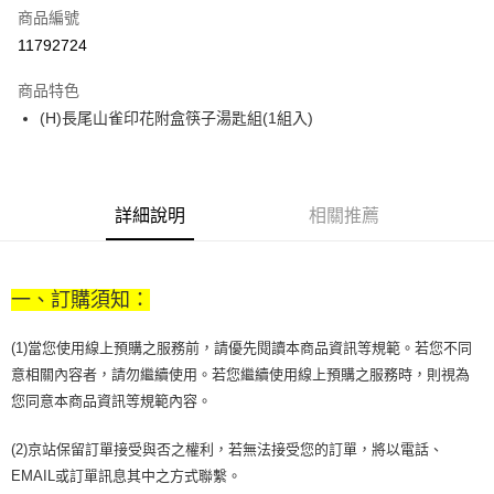
商品編號
街口支付
11792724
悠遊付
商品特色
Google Pay
(H)長尾山雀印花附盒筷子湯匙組(1組入)
全盈+PAY
大哥付你分期
相關說明
詳細說明
相關推薦
【大哥付你分期使用說明】
AFTEE先享後付
1.本服務由台灣大哥大提供，台灣大哥大用戶可立即使用無須另外申請。
2.付款方式選擇「大哥付你分期」，訂單成立後會自動跳轉到大哥付的交易
相關說明
流程，驗證手機門號後，選擇欲分期的期數、繳款截止日，確認付款後即完
一、訂購須知：
【關於「AFTEE先享後付」】
成交易。
ATM付款
AFTEE先享後付是「在收到商品之後才付款」的支付方式。 讓您購物簡單
3.實際核准額度、可分期數及費用金額請依後續交易確認頁面所載為準。
便利好安心！
(1)當您使用線上預購之服務前，請優先閱讀本商品資訊等規範。若您不同
4.訂單成立30分鐘內，如未前往確認交易或遇審核未通過，訂單將自動取
１．簡單：不需註冊會員、不需綁卡、不需儲值。
運送方式
消。如遇「轉專審核」未通過狀況，表示未達大哥付你分期系統評分，恕無
意相關內容者，請勿繼續使用。若您繼續使用線上預購之服務時，則視為
２．便利：只要手機號碼，簡訊認證，即可結帳。
法說明評估內容。
您同意本商品資訊等規範內容。
３．安心：先確認商品／服務後，再付款。
付款後全家取貨
【繳款方式說明】
1.分期款項不併入電信帳單，「大哥付你分期」於每月結算日後寄送繳費提
每筆NT$70，滿NT$899(含以上)免運費
【「AFTEE先享後付」結帳流程】
(2)京站保留訂單接受與否之權利，若無法接受您的訂單，將以電話、
醒簡訊。
１．於結帳方式選擇「AFTEE先享後付」後，將跳轉至「AFTEE先享後付」
2.透過簡訊連結打開帳單後，可選擇「超商條碼／台灣大直營門市／銀行轉
EMAIL或訂單訊息其中之方式聯繫。
付款後7-11取貨
結帳頁面，進行簡訊認證並確認金額後，即可完成結帳。
帳／街口支付／iPASS MONEY」等通路繳費。