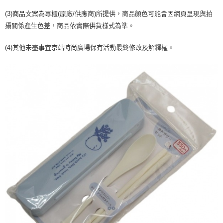
２．訂單成立數日內，您將收到繳費通知簡訊。
每筆NT$70，滿NT$899(含以上)免運費
３．收到繳費通知簡訊後14天內，點擊此簡訊中的連結，可透過四大超商／
(3)商品文案為專櫃(原廠/供應商)所提供，商品顏色可能會因網頁呈現與拍
【注意事項】
ATM／網路銀行／等多元方式進行付款，方視為交易完成。
宅配
攝關係產生色差，商品依實際供貨樣式為準。
1.本服務係由「台灣大哥大股份有限公司」（以下簡稱本公司）所提供，讓
※ 請注意：結帳手續完成當下不需立刻繳費，但若您需要取消訂單，請聯絡
用戶於交易時，得透過本服務購買商品或服務，並由商店將買賣／分期付款
每筆NT$100，滿NT$1,000(含以上)免運費
購買商品的店家。未經商家同意取消之訂單仍視為有效，需透過AFTEE先享
買賣價金債權讓與本公司後，依約使用本公司帳單繳交帳款。
(4)其他未盡事宜京站時尚廣場保有活動最終修改及解釋權。
後付繳納相關費用。
2.基於同意付款使用「大哥付你分期」之契約關係目的，商店將以您的個人
京站台北店客服中心(1F星巴克旁) 即日起不提供京站紙袋，取件時
※ 交易是否成功請以「AFTEE先享後付 」之結帳頁面顯示為準，若有關於
資料（包含姓名、電話或地址）提供予台灣大哥大進項蒐集、處理及利用，
是否繳費成功／繳費後需取消欲退款等相關疑問，請聯繫「AFTEE先享後付
請自備購物袋，若需購買紙袋可現場詢問
由本公司與您本人進行分期帳單所需資料之確認、核對及更正。
客戶支援中心」
https://netprotections.freshdesk.com/support/home
3.完整用戶服務條款，請詳閱以下連結：
https://oppay.tw/userRule
免運費
【注意事項】
１．透過由恩沛科技股份有限公司提供之「AFTEE先享後付」服務完成之交
易，需依本服務之必要範圍內提供個人資料，並將交易相關給付款項請求債
權轉讓予恩沛科技股份有限公司。
２．關於個人資料處理事宜，請瀏覽以下網址：
https://aftee.tw/terms/#terms3
３．未成年的使用者請事先徵得法定代理人或監護人之同意方可使用
「AFTEE先享後付」，若未經同意申辦者引起之損失，本公司不負相關責
任。
４．使用「AFTEE先享後付」時，將依據個別帳號之用戶狀況，依本公司即
時審查核予不同之上限額度；若仍有額度不足之情形，本公司將視審查結果
請求用戶進行身份認證。
５．嚴禁一人註冊多個帳號或使用他人資訊註冊。若發現惡意使用之情形，
恩沛科技股份有限公司將有權停止該用戶之使用額度並採取法律行動。