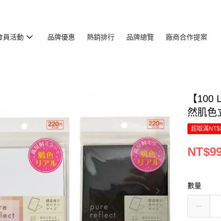
會員活動
品牌優惠
熱銷排行
品牌總覽
廠商合作提案
【100 
然肌色立
超取滿NT$
NT$9
數量