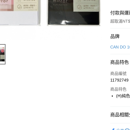
付款與運
超取滿NT$
付款方式
品牌
信用卡一
CAN DO 1
LINE Pay
商品特色
Apple Pay
商品編號
街口支付
11792749
商品特色
悠遊付
(H)純
Google Pa
全盈+PAY
商品相關分
大哥付你
生活雜貨
相關說明