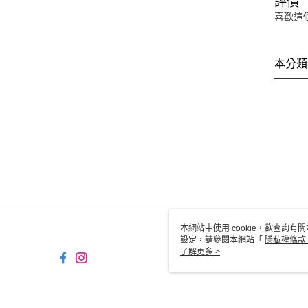
評價
喜歡這
本分類
本網站中使用 cookie，欲查詢有關
設定，請參閱本網站「
隱私權條款
使用 cookie。
了解更多 >