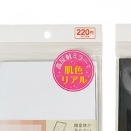
１．透過由
交易，需
求債權轉
２．關於
https://aft
３．未成
「AFTE
任。
４．使用「
即時審查
結果請求
５．嚴禁
形，恩沛
動。