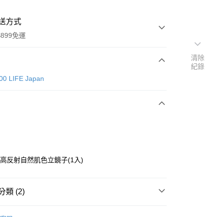
送方式
899免運
清除
紀錄
次付款
00 LIFE Japan
色高反射自然肌色立鏡子(1入)
y
類 (2)
分期
CAN DO 100 LIFE Japan