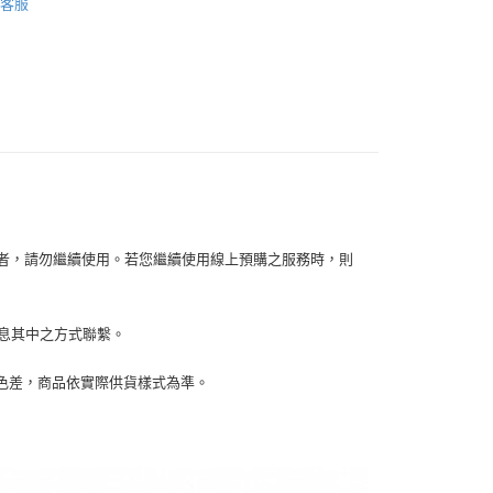
客服
你分期使用說明】
【裝飾佈置】
享後付
由台灣大哥大提供，台灣大哥大用戶可立即使用無須另外申請。
式選擇「大哥付你分期」，訂單成立後會自動跳轉到大哥付的交易
證手機門號後，選擇欲分期的期數、繳款截止日，確認付款後即
FTEE先享後付」】
。
先享後付是「在收到商品之後才付款」的支付方式。 讓您購物簡單
准額度、可分期數及費用金額請依後續交易確認頁面所載為準。
心！
立30分鐘內，如未前往確認交易或遇審核未通過，訂單將自動取
：不需註冊會員、不需綁卡、不需儲值。
「轉專審核」未通過狀況，表示未達大哥付你分期系統評分，恕
：只要手機號碼，簡訊認證，即可結帳。
評估內容。
：先確認商品／服務後，再付款。
式說明】
家取貨
項不併入電信帳單，「大哥付你分期」於每月結算日後寄送繳費提
EE先享後付」結帳流程】
0，滿NT$899(含以上)免運費
方式選擇「AFTEE先享後付」後，將跳轉至「AFTEE先享後
訊連結打開帳單後，可選擇「超商條碼／台灣大直營門市／銀行轉
容者，請勿繼續使用。若您繼續使用線上預購之服務時，則
頁面，進行簡訊認證並確認金額後，即可完成結帳。
付／iPASS MONEY」等通路繳費。
1取貨
成立數日內，您將收到繳費通知簡訊。
費通知簡訊後14天內，點擊此簡訊中的連結，可透過四大超商
0，滿NT$899(含以上)免運費
項】
網路銀行／等多元方式進行付款，方視為交易完成。
訊息其中之方式聯繫。
係由「台灣大哥大股份有限公司」（以下簡稱本公司）所提供，讓
：結帳手續完成當下不需立刻繳費，但若您需要取消訂單，請聯
易時，得透過本服務購買商品或服務，並由商店將買賣／分期付
的店家。未經商家同意取消之訂單仍視為有效，需透過AFTEE
金債權讓與本公司後，依約使用本公司帳單繳交帳款。
繳納相關費用。
00，滿NT$1,000(含以上)免運費
生色差，商品依實際供貨樣式為準。
意付款使用「大哥付你分期」之契約關係目的，商店將以您的個人
否成功請以「AFTEE先享後付 」之結帳頁面顯示為準，若有關於
含姓名、電話或地址）提供予台灣大哥大進項蒐集、處理及利
功／繳費後需取消欲退款等相關疑問，請聯繫「AFTEE先享後
客服中心(1F星巴克旁) 即日起不提供京站紙袋，取件時
公司與您本人進行分期帳單所需資料之確認、核對及更正。
援中心」
https://netprotections.freshdesk.com/support/home
物袋，若需購買紙袋可現場詢問
戶服務條款，請詳閱以下連結：
https://oppay.tw/userRule
項】