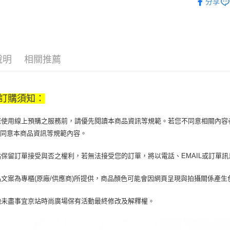
分享
【大哥付
居家傢飾
AFTEE先
1.本服務
2.付款方
相關說明
流程，驗
【關於「A
ATM付款
完成交易
AFTEE
3.實際核
便利好安
說明
相關推薦
4.訂單成
１．簡單
消。如遇
２．便利
運送方式
無法說明
３．安心
【繳款方
訂購須知：
付款後全
1.分期款
【「AFT
醒簡訊。
每筆NT$7
１．於結帳
2.透過簡
當您使用線上預購之服務前，請優先閱讀本商品資訊等規範。若您不同意相關內
付」結帳
帳／街口支
付款後7-1
２．訂單
您同意本商品資訊等規範內容。
３．收到繳
每筆NT$7
【注意事
／ATM／
京站保留訂單接受與否之權利，若無法接受您的訂單，將以電話、EMAIL或訂單
1.本服務
※ 請注意
宅配
用戶於交
絡購買商品
款買賣價
先享後付
每筆NT$1
商品文案為專櫃(原廠/供應商)所提供，商品顏色可能會因網頁呈現與拍攝關係產
2.基於同
※ 交易是
資料（包
是否繳費成
京站台北店
其他未盡事宜京站時尚廣場保有活動最終修改及解釋權。
用，由本
付客戶支
請自備購
3.完整用
免運費
【注意事