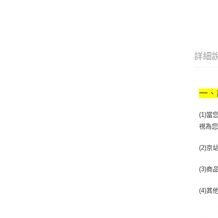
詳細
一、
(1)
視為
(2)
(3)
(4)