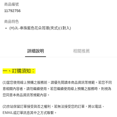
商品編號
街口支付
11792756
悠遊付
商品特色
Google Pay
(H)JL-串珠藍色花朵耳環(夾式)(1對入)
全盈+PAY
大哥付你分期
相關說明
詳細說明
相關推薦
【大哥付你分期使用說明】
AFTEE先享後付
1.本服務由台灣大哥大提供，台灣大哥大用戶可立即使用無須另外申請。
2.付款方式選擇「大哥付你分期」，訂單成立後會自動跳轉到大哥付的交易
相關說明
流程，驗證手機門號後，選擇欲分期的期數、繳款截止日，確認付款後即完
一、訂購須知：
【關於「AFTEE先享後付」】
成交易。
ATM付款
AFTEE先享後付是「在收到商品之後才付款」的支付方式。 讓您購物簡單
3.實際核准額度、可分期數及費用金額請依後續交易確認頁面所載為準。
便利好安心！
(1)當您使用線上預購之服務前，請優先閱讀本商品資訊等規範。若您不同
4.訂單成立30分鐘內，如未前往確認交易或遇審核未通過，訂單將自動取
１．簡單：不需註冊會員、不需綁卡、不需儲值。
運送方式
消。如遇「轉專審核」未通過狀況，表示未達大哥付你分期系統評分，恕無
意相關內容者，請勿繼續使用。若您繼續使用線上預購之服務時，則視為
２．便利：只要手機號碼，簡訊認證，即可結帳。
法說明評估內容。
您同意本商品資訊等規範內容。
３．安心：先確認商品／服務後，再付款。
付款後全家取貨
【繳款方式說明】
1.分期款項不併入電信帳單，「大哥付你分期」於每月結算日後寄送繳費提
每筆NT$70，滿NT$899(含以上)免運費
【「AFTEE先享後付」結帳流程】
(2)京站保留訂單接受與否之權利，若無法接受您的訂單，將以電話、
醒簡訊。
１．於結帳方式選擇「AFTEE先享後付」後，將跳轉至「AFTEE先享後付」
2.透過簡訊連結打開帳單後，可選擇「超商條碼／台灣大直營門市／銀行轉
EMAIL或訂單訊息其中之方式聯繫。
付款後7-11取貨
結帳頁面，進行簡訊認證並確認金額後，即可完成結帳。
帳／街口支付／iPASS MONEY」等通路繳費。