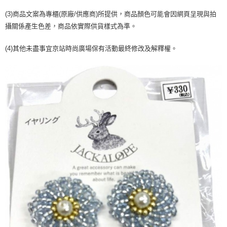
２．訂單成立數日內，您將收到繳費通知簡訊。
每筆NT$70，滿NT$899(含以上)免運費
３．收到繳費通知簡訊後14天內，點擊此簡訊中的連結，可透過四大超商／
(3)商品文案為專櫃(原廠/供應商)所提供，商品顏色可能會因網頁呈現與拍
【注意事項】
ATM／網路銀行／等多元方式進行付款，方視為交易完成。
宅配
攝關係產生色差，商品依實際供貨樣式為準。
1.本服務係由「台灣大哥大股份有限公司」（以下簡稱本公司）所提供，讓
※ 請注意：結帳手續完成當下不需立刻繳費，但若您需要取消訂單，請聯絡
用戶於交易時，得透過本服務購買商品或服務，並由商店將買賣／分期付款
每筆NT$100，滿NT$1,000(含以上)免運費
購買商品的店家。未經商家同意取消之訂單仍視為有效，需透過AFTEE先享
買賣價金債權讓與本公司後，依約使用本公司帳單繳交帳款。
(4)其他未盡事宜京站時尚廣場保有活動最終修改及解釋權。
後付繳納相關費用。
2.基於同意付款使用「大哥付你分期」之契約關係目的，商店將以您的個人
京站台北店客服中心(1F星巴克旁) 即日起不提供京站紙袋，取件時
※ 交易是否成功請以「AFTEE先享後付 」之結帳頁面顯示為準，若有關於
資料（包含姓名、電話或地址）提供予台灣大哥大進項蒐集、處理及利用，
是否繳費成功／繳費後需取消欲退款等相關疑問，請聯繫「AFTEE先享後付
請自備購物袋，若需購買紙袋可現場詢問
由本公司與您本人進行分期帳單所需資料之確認、核對及更正。
客戶支援中心」
https://netprotections.freshdesk.com/support/home
3.完整用戶服務條款，請詳閱以下連結：
https://oppay.tw/userRule
免運費
【注意事項】
１．透過由恩沛科技股份有限公司提供之「AFTEE先享後付」服務完成之交
易，需依本服務之必要範圍內提供個人資料，並將交易相關給付款項請求債
權轉讓予恩沛科技股份有限公司。
２．關於個人資料處理事宜，請瀏覽以下網址：
https://aftee.tw/terms/#terms3
３．未成年的使用者請事先徵得法定代理人或監護人之同意方可使用
「AFTEE先享後付」，若未經同意申辦者引起之損失，本公司不負相關責
任。
４．使用「AFTEE先享後付」時，將依據個別帳號之用戶狀況，依本公司即
時審查核予不同之上限額度；若仍有額度不足之情形，本公司將視審查結果
請求用戶進行身份認證。
５．嚴禁一人註冊多個帳號或使用他人資訊註冊。若發現惡意使用之情形，
恩沛科技股份有限公司將有權停止該用戶之使用額度並採取法律行動。