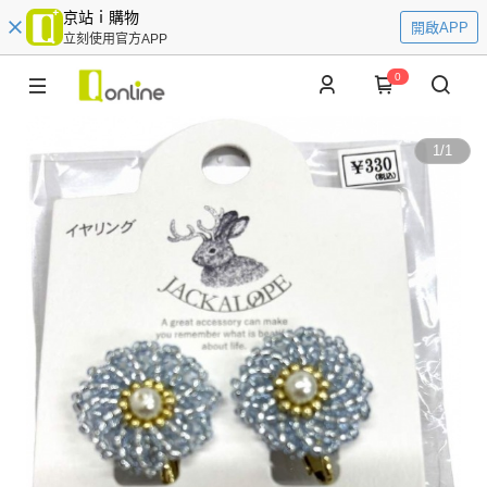
京站ｉ購物
開啟APP
立刻使用官方APP
0
1
/
1