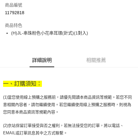
商品編號
街口支付
11792818
悠遊付
商品特色
Google Pay
(H)JL-串珠粉色小花串耳環(針式)(1對入)
全盈+PAY
大哥付你分期
相關說明
詳細說明
相關推薦
【大哥付你分期使用說明】
AFTEE先享後付
1.本服務由台灣大哥大提供，台灣大哥大用戶可立即使用無須另外申請。
2.付款方式選擇「大哥付你分期」，訂單成立後會自動跳轉到大哥付的交易
相關說明
流程，驗證手機門號後，選擇欲分期的期數、繳款截止日，確認付款後即完
一、訂購須知：
【關於「AFTEE先享後付」】
成交易。
ATM付款
AFTEE先享後付是「在收到商品之後才付款」的支付方式。 讓您購物簡單
3.實際核准額度、可分期數及費用金額請依後續交易確認頁面所載為準。
便利好安心！
(1)當您使用線上預購之服務前，請優先閱讀本商品資訊等規範。若您不同
4.訂單成立30分鐘內，如未前往確認交易或遇審核未通過，訂單將自動取
１．簡單：不需註冊會員、不需綁卡、不需儲值。
運送方式
消。如遇「轉專審核」未通過狀況，表示未達大哥付你分期系統評分，恕無
意相關內容者，請勿繼續使用。若您繼續使用線上預購之服務時，則視為
２．便利：只要手機號碼，簡訊認證，即可結帳。
法說明評估內容。
您同意本商品資訊等規範內容。
３．安心：先確認商品／服務後，再付款。
付款後全家取貨
【繳款方式說明】
1.分期款項不併入電信帳單，「大哥付你分期」於每月結算日後寄送繳費提
每筆NT$70，滿NT$1,000(含以上)免運費
【「AFTEE先享後付」結帳流程】
(2)京站保留訂單接受與否之權利，若無法接受您的訂單，將以電話、
醒簡訊。
１．於結帳方式選擇「AFTEE先享後付」後，將跳轉至「AFTEE先享後付」
2.透過簡訊連結打開帳單後，可選擇「超商條碼／台灣大直營門市／銀行轉
EMAIL或訂單訊息其中之方式聯繫。
付款後7-11取貨
結帳頁面，進行簡訊認證並確認金額後，即可完成結帳。
帳／街口支付／iPASS MONEY」等通路繳費。