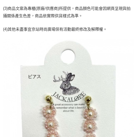
２．訂單成立數日內，您將收到繳費通知簡訊。
每筆NT$70，滿NT$1,000(含以上)免運費
３．收到繳費通知簡訊後14天內，點擊此簡訊中的連結，可透過四大超商／
(3)商品文案為專櫃(原廠/供應商)所提供，商品顏色可能會因網頁呈現與拍
【注意事項】
ATM／網路銀行／等多元方式進行付款，方視為交易完成。
宅配
攝關係產生色差，商品依實際供貨樣式為準。
1.本服務係由「台灣大哥大股份有限公司」（以下簡稱本公司）所提供，讓
※ 請注意：結帳手續完成當下不需立刻繳費，但若您需要取消訂單，請聯絡
用戶於交易時，得透過本服務購買商品或服務，並由商店將買賣／分期付款
每筆NT$100，滿NT$1,200(含以上)免運費
購買商品的店家。未經商家同意取消之訂單仍視為有效，需透過AFTEE先享
買賣價金債權讓與本公司後，依約使用本公司帳單繳交帳款。
(4)其他未盡事宜京站時尚廣場保有活動最終修改及解釋權。
後付繳納相關費用。
2.基於同意付款使用「大哥付你分期」之契約關係目的，商店將以您的個人
京站台北店客服中心(1F星巴克旁) 即日起不提供京站紙袋，取件時
※ 交易是否成功請以「AFTEE先享後付 」之結帳頁面顯示為準，若有關於
資料（包含姓名、電話或地址）提供予台灣大哥大進項蒐集、處理及利用，
是否繳費成功／繳費後需取消欲退款等相關疑問，請聯繫「AFTEE先享後付
請自備購物袋，若需購買紙袋可現場詢問
由本公司與您本人進行分期帳單所需資料之確認、核對及更正。
客戶支援中心」
https://netprotections.freshdesk.com/support/home
3.完整用戶服務條款，請詳閱以下連結：
https://oppay.tw/userRule
免運費
【注意事項】
１．透過由恩沛科技股份有限公司提供之「AFTEE先享後付」服務完成之交
易，需依本服務之必要範圍內提供個人資料，並將交易相關給付款項請求債
權轉讓予恩沛科技股份有限公司。
２．關於個人資料處理事宜，請瀏覽以下網址：
https://aftee.tw/terms/#terms3
３．未成年的使用者請事先徵得法定代理人或監護人之同意方可使用
「AFTEE先享後付」，若未經同意申辦者引起之損失，本公司不負相關責
任。
４．使用「AFTEE先享後付」時，將依據個別帳號之用戶狀況，依本公司即
時審查核予不同之上限額度；若仍有額度不足之情形，本公司將視審查結果
請求用戶進行身份認證。
５．嚴禁一人註冊多個帳號或使用他人資訊註冊。若發現惡意使用之情形，
恩沛科技股份有限公司將有權停止該用戶之使用額度並採取法律行動。