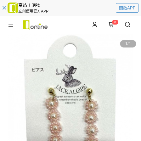
京站ｉ購物
開啟APP
立刻使用官方APP
0
1
/
1