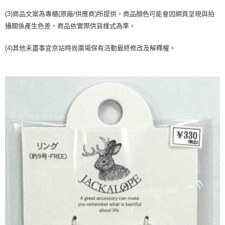
２．訂單成立數日內，您將收到繳費通知簡訊。
每筆NT$70，滿NT$899(含以上)免運費
３．收到繳費通知簡訊後14天內，點擊此簡訊中的連結，可透過四大超商／
(3)商品文案為專櫃(原廠/供應商)所提供，商品顏色可能會因網頁呈現與拍
【注意事項】
ATM／網路銀行／等多元方式進行付款，方視為交易完成。
宅配
攝關係產生色差，商品依實際供貨樣式為準。
1.本服務係由「台灣大哥大股份有限公司」（以下簡稱本公司）所提供，讓
※ 請注意：結帳手續完成當下不需立刻繳費，但若您需要取消訂單，請聯絡
用戶於交易時，得透過本服務購買商品或服務，並由商店將買賣／分期付款
每筆NT$100，滿NT$1,000(含以上)免運費
購買商品的店家。未經商家同意取消之訂單仍視為有效，需透過AFTEE先享
買賣價金債權讓與本公司後，依約使用本公司帳單繳交帳款。
(4)其他未盡事宜京站時尚廣場保有活動最終修改及解釋權。
後付繳納相關費用。
2.基於同意付款使用「大哥付你分期」之契約關係目的，商店將以您的個人
京站台北店客服中心(1F星巴克旁) 即日起不提供京站紙袋，取件時
※ 交易是否成功請以「AFTEE先享後付 」之結帳頁面顯示為準，若有關於
資料（包含姓名、電話或地址）提供予台灣大哥大進項蒐集、處理及利用，
是否繳費成功／繳費後需取消欲退款等相關疑問，請聯繫「AFTEE先享後付
請自備購物袋，若需購買紙袋可現場詢問
由本公司與您本人進行分期帳單所需資料之確認、核對及更正。
客戶支援中心」
https://netprotections.freshdesk.com/support/home
3.完整用戶服務條款，請詳閱以下連結：
https://oppay.tw/userRule
免運費
【注意事項】
１．透過由恩沛科技股份有限公司提供之「AFTEE先享後付」服務完成之交
易，需依本服務之必要範圍內提供個人資料，並將交易相關給付款項請求債
權轉讓予恩沛科技股份有限公司。
２．關於個人資料處理事宜，請瀏覽以下網址：
https://aftee.tw/terms/#terms3
３．未成年的使用者請事先徵得法定代理人或監護人之同意方可使用
「AFTEE先享後付」，若未經同意申辦者引起之損失，本公司不負相關責
任。
４．使用「AFTEE先享後付」時，將依據個別帳號之用戶狀況，依本公司即
時審查核予不同之上限額度；若仍有額度不足之情形，本公司將視審查結果
請求用戶進行身份認證。
５．嚴禁一人註冊多個帳號或使用他人資訊註冊。若發現惡意使用之情形，
恩沛科技股份有限公司將有權停止該用戶之使用額度並採取法律行動。