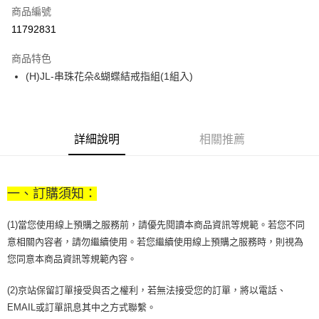
商品編號
街口支付
11792831
悠遊付
商品特色
Google Pay
(H)JL-串珠花朵&蝴蝶結戒指組(1組入)
全盈+PAY
大哥付你分期
相關說明
詳細說明
相關推薦
【大哥付你分期使用說明】
AFTEE先享後付
1.本服務由台灣大哥大提供，台灣大哥大用戶可立即使用無須另外申請。
2.付款方式選擇「大哥付你分期」，訂單成立後會自動跳轉到大哥付的交易
相關說明
流程，驗證手機門號後，選擇欲分期的期數、繳款截止日，確認付款後即完
一、訂購須知：
【關於「AFTEE先享後付」】
成交易。
ATM付款
AFTEE先享後付是「在收到商品之後才付款」的支付方式。 讓您購物簡單
3.實際核准額度、可分期數及費用金額請依後續交易確認頁面所載為準。
便利好安心！
(1)當您使用線上預購之服務前，請優先閱讀本商品資訊等規範。若您不同
4.訂單成立30分鐘內，如未前往確認交易或遇審核未通過，訂單將自動取
１．簡單：不需註冊會員、不需綁卡、不需儲值。
運送方式
消。如遇「轉專審核」未通過狀況，表示未達大哥付你分期系統評分，恕無
意相關內容者，請勿繼續使用。若您繼續使用線上預購之服務時，則視為
２．便利：只要手機號碼，簡訊認證，即可結帳。
法說明評估內容。
您同意本商品資訊等規範內容。
３．安心：先確認商品／服務後，再付款。
付款後全家取貨
【繳款方式說明】
1.分期款項不併入電信帳單，「大哥付你分期」於每月結算日後寄送繳費提
每筆NT$70，滿NT$899(含以上)免運費
【「AFTEE先享後付」結帳流程】
(2)京站保留訂單接受與否之權利，若無法接受您的訂單，將以電話、
醒簡訊。
１．於結帳方式選擇「AFTEE先享後付」後，將跳轉至「AFTEE先享後付」
2.透過簡訊連結打開帳單後，可選擇「超商條碼／台灣大直營門市／銀行轉
EMAIL或訂單訊息其中之方式聯繫。
付款後7-11取貨
結帳頁面，進行簡訊認證並確認金額後，即可完成結帳。
帳／街口支付／iPASS MONEY」等通路繳費。