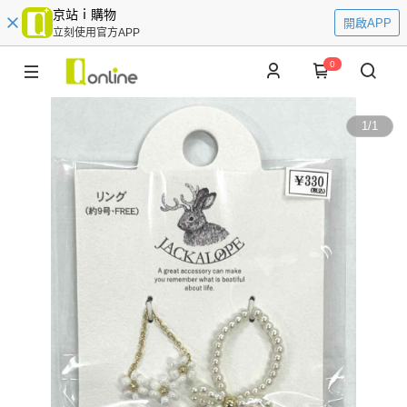
京站ｉ購物
開啟APP
立刻使用官方APP
0
1
/
1