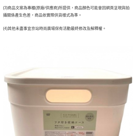
２．訂單成立數日內，您將收到繳費通知簡訊。
請自備購物袋，若需購買紙袋可現場詢問
３．收到繳費通知簡訊後14天內，點擊此簡訊中的連結，可透過四大超商／
(3)商品文案為專櫃(原廠/供應商)所提供，商品顏色可能會因網頁呈現與拍
【注意事項】
免運費
ATM／網路銀行／等多元方式進行付款，方視為交易完成。
攝關係產生色差，商品依實際供貨樣式為準。
1.本服務係由「台灣大哥大股份有限公司」（以下簡稱本公司）所提供，讓
※ 請注意：結帳手續完成當下不需立刻繳費，但若您需要取消訂單，請聯絡
用戶於交易時，得透過本服務購買商品或服務，並由商店將買賣／分期付款
購買商品的店家。未經商家同意取消之訂單仍視為有效，需透過AFTEE先享
買賣價金債權讓與本公司後，依約使用本公司帳單繳交帳款。
(4)其他未盡事宜京站時尚廣場保有活動最終修改及解釋權。
後付繳納相關費用。
2.基於同意付款使用「大哥付你分期」之契約關係目的，商店將以您的個人
※ 交易是否成功請以「AFTEE先享後付 」之結帳頁面顯示為準，若有關於
資料（包含姓名、電話或地址）提供予台灣大哥大進項蒐集、處理及利用，
是否繳費成功／繳費後需取消欲退款等相關疑問，請聯繫「AFTEE先享後付
由本公司與您本人進行分期帳單所需資料之確認、核對及更正。
客戶支援中心」
https://netprotections.freshdesk.com/support/home
3.完整用戶服務條款，請詳閱以下連結：
https://oppay.tw/userRule
【注意事項】
１．透過由恩沛科技股份有限公司提供之「AFTEE先享後付」服務完成之交
易，需依本服務之必要範圍內提供個人資料，並將交易相關給付款項請求債
權轉讓予恩沛科技股份有限公司。
２．關於個人資料處理事宜，請瀏覽以下網址：
https://aftee.tw/terms/#terms3
３．未成年的使用者請事先徵得法定代理人或監護人之同意方可使用
「AFTEE先享後付」，若未經同意申辦者引起之損失，本公司不負相關責
任。
４．使用「AFTEE先享後付」時，將依據個別帳號之用戶狀況，依本公司即
時審查核予不同之上限額度；若仍有額度不足之情形，本公司將視審查結果
請求用戶進行身份認證。
５．嚴禁一人註冊多個帳號或使用他人資訊註冊。若發現惡意使用之情形，
恩沛科技股份有限公司將有權停止該用戶之使用額度並採取法律行動。