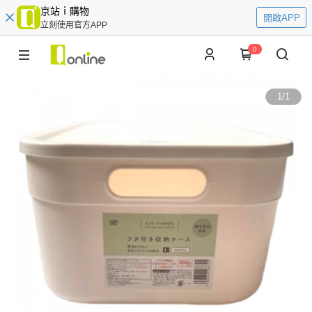
京站ｉ購物
開啟APP
立刻使用官方APP
0
1
/
1