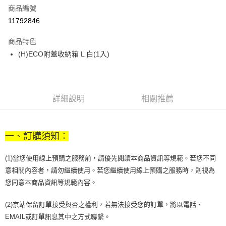
商品編號
街口支付
11792846
悠遊付
商品特色
Google Pay
(H)ECO附蓋收納箱 L 白(1入)
全盈+PAY
大哥付你分期
相關說明
詳細說明
相關推薦
【大哥付你分期使用說明】
AFTEE先享後付
1.本服務由台灣大哥大提供，台灣大哥大用戶可立即使用無須另外申請。
2.付款方式選擇「大哥付你分期」，訂單成立後會自動跳轉到大哥付的交易
相關說明
流程，驗證手機門號後，選擇欲分期的期數、繳款截止日，確認付款後即完
一、訂購須知：
【關於「AFTEE先享後付」】
成交易。
ATM付款
AFTEE先享後付是「在收到商品之後才付款」的支付方式。 讓您購物簡單
3.實際核准額度、可分期數及費用金額請依後續交易確認頁面所載為準。
便利好安心！
(1)當您使用線上預購之服務前，請優先閱讀本商品資訊等規範。若您不同
4.訂單成立30分鐘內，如未前往確認交易或遇審核未通過，訂單將自動取
１．簡單：不需註冊會員、不需綁卡、不需儲值。
意相關內容者，請勿繼續使用。若您繼續使用線上預購之服務時，則視為
運送方式
消。如遇「轉專審核」未通過狀況，表示未達大哥付你分期系統評分，恕無
２．便利：只要手機號碼，簡訊認證，即可結帳。
法說明評估內容。
您同意本商品資訊等規範內容。
３．安心：先確認商品／服務後，再付款。
宅配
【繳款方式說明】
1.分期款項不併入電信帳單，「大哥付你分期」於每月結算日後寄送繳費提
每筆NT$100，滿NT$1,000(含以上)免運費
【「AFTEE先享後付」結帳流程】
(2)京站保留訂單接受與否之權利，若無法接受您的訂單，將以電話、
醒簡訊。
１．於結帳方式選擇「AFTEE先享後付」後，將跳轉至「AFTEE先享後付」
2.透過簡訊連結打開帳單後，可選擇「超商條碼／台灣大直營門市／銀行轉
EMAIL或訂單訊息其中之方式聯繫。
京站台北店客服中心(1F星巴克旁) 即日起不提供京站紙袋，取件時
結帳頁面，進行簡訊認證並確認金額後，即可完成結帳。
帳／街口支付／iPASS MONEY」等通路繳費。