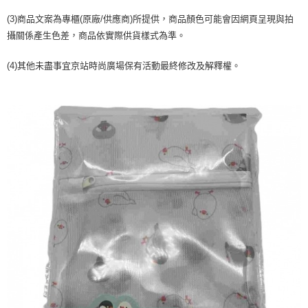
２．訂單成立數日內，您將收到繳費通知簡訊。
每筆NT$70，滿NT$1,000(含以上)免運費
３．收到繳費通知簡訊後14天內，點擊此簡訊中的連結，可透過四大超商／
(3)商品文案為專櫃(原廠/供應商)所提供，商品顏色可能會因網頁呈現與拍
【注意事項】
ATM／網路銀行／等多元方式進行付款，方視為交易完成。
宅配
攝關係產生色差，商品依實際供貨樣式為準。
1.本服務係由「台灣大哥大股份有限公司」（以下簡稱本公司）所提供，讓
※ 請注意：結帳手續完成當下不需立刻繳費，但若您需要取消訂單，請聯絡
用戶於交易時，得透過本服務購買商品或服務，並由商店將買賣／分期付款
每筆NT$100，滿NT$1,200(含以上)免運費
購買商品的店家。未經商家同意取消之訂單仍視為有效，需透過AFTEE先享
買賣價金債權讓與本公司後，依約使用本公司帳單繳交帳款。
(4)其他未盡事宜京站時尚廣場保有活動最終修改及解釋權。
後付繳納相關費用。
2.基於同意付款使用「大哥付你分期」之契約關係目的，商店將以您的個人
京站台北店客服中心(1F星巴克旁) 即日起不提供京站紙袋，取件時
※ 交易是否成功請以「AFTEE先享後付 」之結帳頁面顯示為準，若有關於
資料（包含姓名、電話或地址）提供予台灣大哥大進項蒐集、處理及利用，
是否繳費成功／繳費後需取消欲退款等相關疑問，請聯繫「AFTEE先享後付
請自備購物袋，若需購買紙袋可現場詢問
由本公司與您本人進行分期帳單所需資料之確認、核對及更正。
客戶支援中心」
https://netprotections.freshdesk.com/support/home
3.完整用戶服務條款，請詳閱以下連結：
https://oppay.tw/userRule
免運費
【注意事項】
１．透過由恩沛科技股份有限公司提供之「AFTEE先享後付」服務完成之交
易，需依本服務之必要範圍內提供個人資料，並將交易相關給付款項請求債
權轉讓予恩沛科技股份有限公司。
２．關於個人資料處理事宜，請瀏覽以下網址：
https://aftee.tw/terms/#terms3
３．未成年的使用者請事先徵得法定代理人或監護人之同意方可使用
「AFTEE先享後付」，若未經同意申辦者引起之損失，本公司不負相關責
任。
４．使用「AFTEE先享後付」時，將依據個別帳號之用戶狀況，依本公司即
時審查核予不同之上限額度；若仍有額度不足之情形，本公司將視審查結果
請求用戶進行身份認證。
５．嚴禁一人註冊多個帳號或使用他人資訊註冊。若發現惡意使用之情形，
恩沛科技股份有限公司將有權停止該用戶之使用額度並採取法律行動。