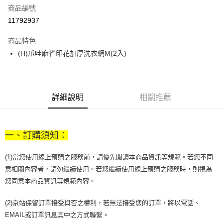
商品編號
街口支付
11792937
悠遊付
商品特色
Google Pay
(H)爪哇麻雀印花加厚洗衣網M(2入)
全盈+PAY
大哥付你分期
相關說明
詳細說明
相關推薦
【大哥付你分期使用說明】
AFTEE先享後付
1.本服務由台灣大哥大提供，台灣大哥大用戶可立即使用無須另外申請。
2.付款方式選擇「大哥付你分期」，訂單成立後會自動跳轉到大哥付的交易
相關說明
流程，驗證手機門號後，選擇欲分期的期數、繳款截止日，確認付款後即完
一、訂購須知：
【關於「AFTEE先享後付」】
成交易。
ATM付款
AFTEE先享後付是「在收到商品之後才付款」的支付方式。 讓您購物簡單
3.實際核准額度、可分期數及費用金額請依後續交易確認頁面所載為準。
便利好安心！
(1)當您使用線上預購之服務前，請優先閱讀本商品資訊等規範。若您不同
4.訂單成立30分鐘內，如未前往確認交易或遇審核未通過，訂單將自動取
１．簡單：不需註冊會員、不需綁卡、不需儲值。
運送方式
消。如遇「轉專審核」未通過狀況，表示未達大哥付你分期系統評分，恕無
意相關內容者，請勿繼續使用。若您繼續使用線上預購之服務時，則視為
２．便利：只要手機號碼，簡訊認證，即可結帳。
法說明評估內容。
您同意本商品資訊等規範內容。
３．安心：先確認商品／服務後，再付款。
付款後全家取貨
【繳款方式說明】
1.分期款項不併入電信帳單，「大哥付你分期」於每月結算日後寄送繳費提
每筆NT$70，滿NT$1,000(含以上)免運費
【「AFTEE先享後付」結帳流程】
(2)京站保留訂單接受與否之權利，若無法接受您的訂單，將以電話、
醒簡訊。
１．於結帳方式選擇「AFTEE先享後付」後，將跳轉至「AFTEE先享後付」
2.透過簡訊連結打開帳單後，可選擇「超商條碼／台灣大直營門市／銀行轉
EMAIL或訂單訊息其中之方式聯繫。
付款後7-11取貨
結帳頁面，進行簡訊認證並確認金額後，即可完成結帳。
帳／街口支付／iPASS MONEY」等通路繳費。