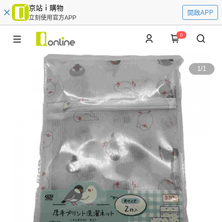
京站ｉ購物
開啟APP
立刻使用官方APP
0
1
/
1