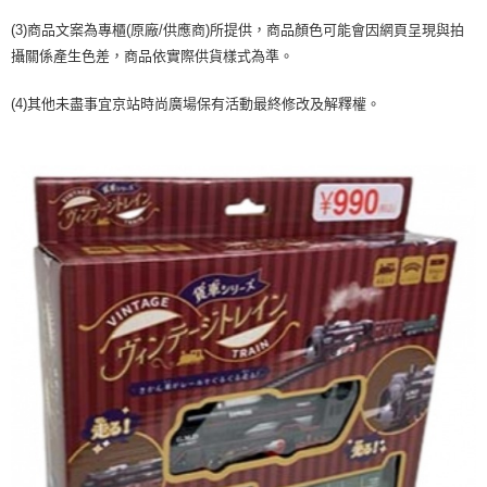
２．訂單成立數日內，您將收到繳費通知簡訊。
每筆NT$70，滿NT$899(含以上)免運費
３．收到繳費通知簡訊後14天內，點擊此簡訊中的連結，可透過四大超商／
(3)商品文案為專櫃(原廠/供應商)所提供，商品顏色可能會因網頁呈現與拍
【注意事項】
ATM／網路銀行／等多元方式進行付款，方視為交易完成。
宅配
攝關係產生色差，商品依實際供貨樣式為準。
1.本服務係由「台灣大哥大股份有限公司」（以下簡稱本公司）所提供，讓
※ 請注意：結帳手續完成當下不需立刻繳費，但若您需要取消訂單，請聯絡
用戶於交易時，得透過本服務購買商品或服務，並由商店將買賣／分期付款
每筆NT$100，滿NT$1,000(含以上)免運費
購買商品的店家。未經商家同意取消之訂單仍視為有效，需透過AFTEE先享
買賣價金債權讓與本公司後，依約使用本公司帳單繳交帳款。
(4)其他未盡事宜京站時尚廣場保有活動最終修改及解釋權。
後付繳納相關費用。
2.基於同意付款使用「大哥付你分期」之契約關係目的，商店將以您的個人
京站台北店客服中心(1F星巴克旁) 即日起不提供京站紙袋，取件時
※ 交易是否成功請以「AFTEE先享後付 」之結帳頁面顯示為準，若有關於
資料（包含姓名、電話或地址）提供予台灣大哥大進項蒐集、處理及利用，
是否繳費成功／繳費後需取消欲退款等相關疑問，請聯繫「AFTEE先享後付
請自備購物袋，若需購買紙袋可現場詢問
由本公司與您本人進行分期帳單所需資料之確認、核對及更正。
客戶支援中心」
https://netprotections.freshdesk.com/support/home
3.完整用戶服務條款，請詳閱以下連結：
https://oppay.tw/userRule
免運費
【注意事項】
１．透過由恩沛科技股份有限公司提供之「AFTEE先享後付」服務完成之交
易，需依本服務之必要範圍內提供個人資料，並將交易相關給付款項請求債
權轉讓予恩沛科技股份有限公司。
２．關於個人資料處理事宜，請瀏覽以下網址：
https://aftee.tw/terms/#terms3
３．未成年的使用者請事先徵得法定代理人或監護人之同意方可使用
「AFTEE先享後付」，若未經同意申辦者引起之損失，本公司不負相關責
任。
４．使用「AFTEE先享後付」時，將依據個別帳號之用戶狀況，依本公司即
時審查核予不同之上限額度；若仍有額度不足之情形，本公司將視審查結果
請求用戶進行身份認證。
５．嚴禁一人註冊多個帳號或使用他人資訊註冊。若發現惡意使用之情形，
恩沛科技股份有限公司將有權停止該用戶之使用額度並採取法律行動。