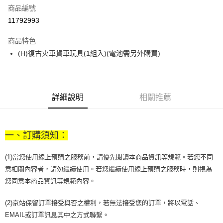
商品編號
街口支付
11792993
悠遊付
商品特色
Google Pay
(H)復古火車貨車玩具(1組入)(電池需另外購買)
全盈+PAY
大哥付你分期
相關說明
詳細說明
相關推薦
【大哥付你分期使用說明】
AFTEE先享後付
1.本服務由台灣大哥大提供，台灣大哥大用戶可立即使用無須另外申請。
2.付款方式選擇「大哥付你分期」，訂單成立後會自動跳轉到大哥付的交易
相關說明
流程，驗證手機門號後，選擇欲分期的期數、繳款截止日，確認付款後即完
一、訂購須知：
【關於「AFTEE先享後付」】
成交易。
ATM付款
AFTEE先享後付是「在收到商品之後才付款」的支付方式。 讓您購物簡單
3.實際核准額度、可分期數及費用金額請依後續交易確認頁面所載為準。
便利好安心！
(1)當您使用線上預購之服務前，請優先閱讀本商品資訊等規範。若您不同
4.訂單成立30分鐘內，如未前往確認交易或遇審核未通過，訂單將自動取
１．簡單：不需註冊會員、不需綁卡、不需儲值。
運送方式
消。如遇「轉專審核」未通過狀況，表示未達大哥付你分期系統評分，恕無
意相關內容者，請勿繼續使用。若您繼續使用線上預購之服務時，則視為
２．便利：只要手機號碼，簡訊認證，即可結帳。
法說明評估內容。
您同意本商品資訊等規範內容。
３．安心：先確認商品／服務後，再付款。
付款後全家取貨
【繳款方式說明】
1.分期款項不併入電信帳單，「大哥付你分期」於每月結算日後寄送繳費提
每筆NT$70，滿NT$899(含以上)免運費
【「AFTEE先享後付」結帳流程】
(2)京站保留訂單接受與否之權利，若無法接受您的訂單，將以電話、
醒簡訊。
１．於結帳方式選擇「AFTEE先享後付」後，將跳轉至「AFTEE先享後付」
2.透過簡訊連結打開帳單後，可選擇「超商條碼／台灣大直營門市／銀行轉
EMAIL或訂單訊息其中之方式聯繫。
付款後7-11取貨
結帳頁面，進行簡訊認證並確認金額後，即可完成結帳。
帳／街口支付／iPASS MONEY」等通路繳費。