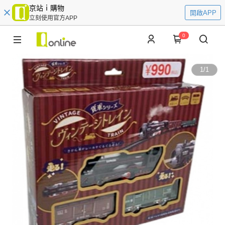
京站ｉ購物
開啟APP
立刻使用官方APP
0
1
/
1