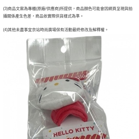
２．訂單成立數日內，您將收到繳費通知簡訊。
每筆NT$70，滿NT$1,000(含以上)免運費
３．收到繳費通知簡訊後14天內，點擊此簡訊中的連結，可透過四大超商／
(3)商品文案為專櫃(原廠/供應商)所提供，商品顏色可能會因網頁呈現與拍
【注意事項】
ATM／網路銀行／等多元方式進行付款，方視為交易完成。
宅配
攝關係產生色差，商品依實際供貨樣式為準。
1.本服務係由「台灣大哥大股份有限公司」（以下簡稱本公司）所提供，讓
※ 請注意：結帳手續完成當下不需立刻繳費，但若您需要取消訂單，請聯絡
用戶於交易時，得透過本服務購買商品或服務，並由商店將買賣／分期付款
每筆NT$100，滿NT$1,200(含以上)免運費
購買商品的店家。未經商家同意取消之訂單仍視為有效，需透過AFTEE先享
買賣價金債權讓與本公司後，依約使用本公司帳單繳交帳款。
(4)其他未盡事宜京站時尚廣場保有活動最終修改及解釋權。
後付繳納相關費用。
2.基於同意付款使用「大哥付你分期」之契約關係目的，商店將以您的個人
京站台北店客服中心(1F星巴克旁) 即日起不提供京站紙袋，取件時
※ 交易是否成功請以「AFTEE先享後付 」之結帳頁面顯示為準，若有關於
資料（包含姓名、電話或地址）提供予台灣大哥大進項蒐集、處理及利用，
是否繳費成功／繳費後需取消欲退款等相關疑問，請聯繫「AFTEE先享後付
請自備購物袋，若需購買紙袋可現場詢問
由本公司與您本人進行分期帳單所需資料之確認、核對及更正。
客戶支援中心」
https://netprotections.freshdesk.com/support/home
3.完整用戶服務條款，請詳閱以下連結：
https://oppay.tw/userRule
免運費
【注意事項】
１．透過由恩沛科技股份有限公司提供之「AFTEE先享後付」服務完成之交
易，需依本服務之必要範圍內提供個人資料，並將交易相關給付款項請求債
權轉讓予恩沛科技股份有限公司。
２．關於個人資料處理事宜，請瀏覽以下網址：
https://aftee.tw/terms/#terms3
３．未成年的使用者請事先徵得法定代理人或監護人之同意方可使用
「AFTEE先享後付」，若未經同意申辦者引起之損失，本公司不負相關責
任。
４．使用「AFTEE先享後付」時，將依據個別帳號之用戶狀況，依本公司即
時審查核予不同之上限額度；若仍有額度不足之情形，本公司將視審查結果
請求用戶進行身份認證。
５．嚴禁一人註冊多個帳號或使用他人資訊註冊。若發現惡意使用之情形，
恩沛科技股份有限公司將有權停止該用戶之使用額度並採取法律行動。