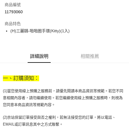
商品編號
街口支付
11793060
悠遊付
商品特色
Google Pay
(H)三麗鷗-啪啪圈手環(Kitty)(1入)
全盈+PAY
大哥付你分期
相關說明
詳細說明
相關推薦
【大哥付你分期使用說明】
AFTEE先享後付
1.本服務由台灣大哥大提供，台灣大哥大用戶可立即使用無須另外申請。
2.付款方式選擇「大哥付你分期」，訂單成立後會自動跳轉到大哥付的交易
相關說明
流程，驗證手機門號後，選擇欲分期的期數、繳款截止日，確認付款後即完
一、訂購須知：
【關於「AFTEE先享後付」】
成交易。
ATM付款
AFTEE先享後付是「在收到商品之後才付款」的支付方式。 讓您購物簡單
3.實際核准額度、可分期數及費用金額請依後續交易確認頁面所載為準。
便利好安心！
(1)當您使用線上預購之服務前，請優先閱讀本商品資訊等規範。若您不同
4.訂單成立30分鐘內，如未前往確認交易或遇審核未通過，訂單將自動取
１．簡單：不需註冊會員、不需綁卡、不需儲值。
運送方式
消。如遇「轉專審核」未通過狀況，表示未達大哥付你分期系統評分，恕無
意相關內容者，請勿繼續使用。若您繼續使用線上預購之服務時，則視為
２．便利：只要手機號碼，簡訊認證，即可結帳。
法說明評估內容。
您同意本商品資訊等規範內容。
３．安心：先確認商品／服務後，再付款。
付款後全家取貨
【繳款方式說明】
1.分期款項不併入電信帳單，「大哥付你分期」於每月結算日後寄送繳費提
每筆NT$70，滿NT$1,000(含以上)免運費
【「AFTEE先享後付」結帳流程】
(2)京站保留訂單接受與否之權利，若無法接受您的訂單，將以電話、
醒簡訊。
１．於結帳方式選擇「AFTEE先享後付」後，將跳轉至「AFTEE先享後付」
2.透過簡訊連結打開帳單後，可選擇「超商條碼／台灣大直營門市／銀行轉
EMAIL或訂單訊息其中之方式聯繫。
付款後7-11取貨
結帳頁面，進行簡訊認證並確認金額後，即可完成結帳。
帳／街口支付／iPASS MONEY」等通路繳費。