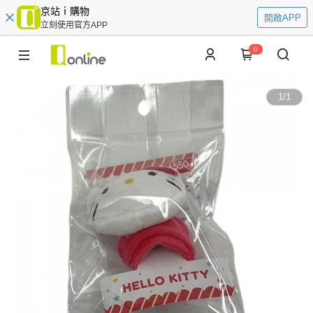
京站ｉ購物
開啟APP
立刻使用官方APP
0
1
/
1