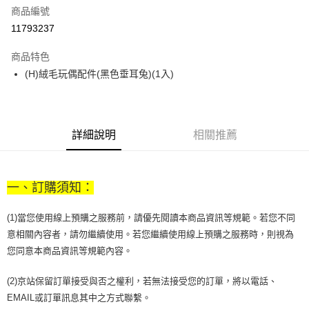
商品編號
街口支付
11793237
悠遊付
商品特色
Google Pay
(H)絨毛玩偶配件(黑色垂耳兔)(1入)
全盈+PAY
大哥付你分期
相關說明
詳細說明
相關推薦
【大哥付你分期使用說明】
AFTEE先享後付
1.本服務由台灣大哥大提供，台灣大哥大用戶可立即使用無須另外申請。
2.付款方式選擇「大哥付你分期」，訂單成立後會自動跳轉到大哥付的交易
相關說明
流程，驗證手機門號後，選擇欲分期的期數、繳款截止日，確認付款後即完
一、訂購須知：
【關於「AFTEE先享後付」】
成交易。
ATM付款
AFTEE先享後付是「在收到商品之後才付款」的支付方式。 讓您購物簡單
3.實際核准額度、可分期數及費用金額請依後續交易確認頁面所載為準。
便利好安心！
(1)當您使用線上預購之服務前，請優先閱讀本商品資訊等規範。若您不同
4.訂單成立30分鐘內，如未前往確認交易或遇審核未通過，訂單將自動取
１．簡單：不需註冊會員、不需綁卡、不需儲值。
運送方式
消。如遇「轉專審核」未通過狀況，表示未達大哥付你分期系統評分，恕無
意相關內容者，請勿繼續使用。若您繼續使用線上預購之服務時，則視為
２．便利：只要手機號碼，簡訊認證，即可結帳。
法說明評估內容。
您同意本商品資訊等規範內容。
３．安心：先確認商品／服務後，再付款。
付款後全家取貨
【繳款方式說明】
1.分期款項不併入電信帳單，「大哥付你分期」於每月結算日後寄送繳費提
每筆NT$70，滿NT$899(含以上)免運費
【「AFTEE先享後付」結帳流程】
(2)京站保留訂單接受與否之權利，若無法接受您的訂單，將以電話、
醒簡訊。
１．於結帳方式選擇「AFTEE先享後付」後，將跳轉至「AFTEE先享後付」
2.透過簡訊連結打開帳單後，可選擇「超商條碼／台灣大直營門市／銀行轉
EMAIL或訂單訊息其中之方式聯繫。
付款後7-11取貨
結帳頁面，進行簡訊認證並確認金額後，即可完成結帳。
帳／街口支付／iPASS MONEY」等通路繳費。