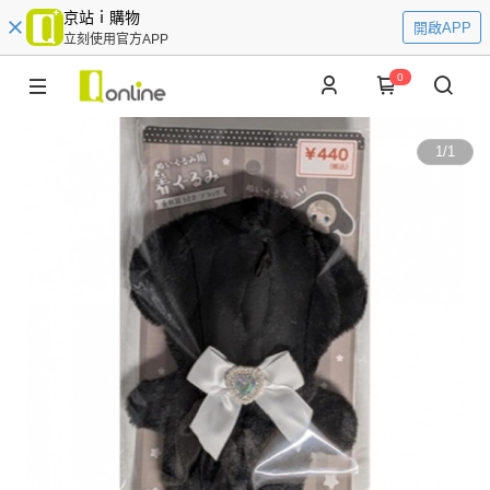
京站ｉ購物
開啟APP
立刻使用官方APP
0
1
/
1