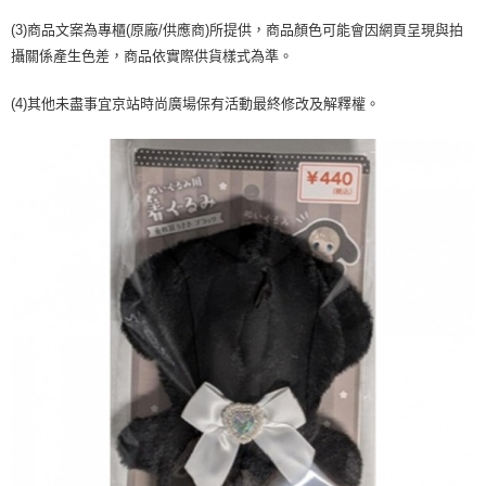
２．訂單成立數日內，您將收到繳費通知簡訊。
每筆NT$70，滿NT$899(含以上)免運費
３．收到繳費通知簡訊後14天內，點擊此簡訊中的連結，可透過四大超商／
(3)商品文案為專櫃(原廠/供應商)所提供，商品顏色可能會因網頁呈現與拍
【注意事項】
ATM／網路銀行／等多元方式進行付款，方視為交易完成。
宅配
攝關係產生色差，商品依實際供貨樣式為準。
1.本服務係由「台灣大哥大股份有限公司」（以下簡稱本公司）所提供，讓
※ 請注意：結帳手續完成當下不需立刻繳費，但若您需要取消訂單，請聯絡
用戶於交易時，得透過本服務購買商品或服務，並由商店將買賣／分期付款
每筆NT$100，滿NT$1,000(含以上)免運費
購買商品的店家。未經商家同意取消之訂單仍視為有效，需透過AFTEE先享
買賣價金債權讓與本公司後，依約使用本公司帳單繳交帳款。
(4)其他未盡事宜京站時尚廣場保有活動最終修改及解釋權。
後付繳納相關費用。
2.基於同意付款使用「大哥付你分期」之契約關係目的，商店將以您的個人
京站台北店客服中心(1F星巴克旁) 即日起不提供京站紙袋，取件時
※ 交易是否成功請以「AFTEE先享後付 」之結帳頁面顯示為準，若有關於
資料（包含姓名、電話或地址）提供予台灣大哥大進項蒐集、處理及利用，
是否繳費成功／繳費後需取消欲退款等相關疑問，請聯繫「AFTEE先享後付
請自備購物袋，若需購買紙袋可現場詢問
由本公司與您本人進行分期帳單所需資料之確認、核對及更正。
客戶支援中心」
https://netprotections.freshdesk.com/support/home
3.完整用戶服務條款，請詳閱以下連結：
https://oppay.tw/userRule
免運費
【注意事項】
１．透過由恩沛科技股份有限公司提供之「AFTEE先享後付」服務完成之交
易，需依本服務之必要範圍內提供個人資料，並將交易相關給付款項請求債
權轉讓予恩沛科技股份有限公司。
２．關於個人資料處理事宜，請瀏覽以下網址：
https://aftee.tw/terms/#terms3
３．未成年的使用者請事先徵得法定代理人或監護人之同意方可使用
「AFTEE先享後付」，若未經同意申辦者引起之損失，本公司不負相關責
任。
４．使用「AFTEE先享後付」時，將依據個別帳號之用戶狀況，依本公司即
時審查核予不同之上限額度；若仍有額度不足之情形，本公司將視審查結果
請求用戶進行身份認證。
５．嚴禁一人註冊多個帳號或使用他人資訊註冊。若發現惡意使用之情形，
恩沛科技股份有限公司將有權停止該用戶之使用額度並採取法律行動。