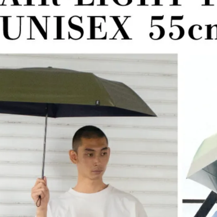
是否繳費成
京站台北店
用，由本
付客戶支
請自備購
3.完整用
免運費
【注意事
１．透過由
交易，需
求債權轉
２．關於
https://aft
３．未成
「AFTE
任。
４．使用「
即時審查
結果請求
５．嚴禁
形，恩沛
動。