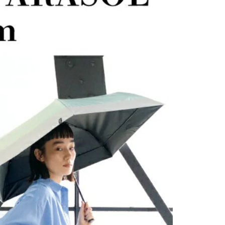
功／繳費後需取消欲退款等相關疑問，請聯繫「AFTEE先享後
客服中心(1F星巴克旁) 即日起不提供京站紙袋，取件時
公司與您本人進行分期帳單所需資料之確認、核對及更正。
援中心」
https://netprotections.freshdesk.com/support/home
物袋，若需購買紙袋可現場詢問
戶服務條款，請詳閱以下連結：
https://oppay.tw/userRule
項】
恩沛科技股份有限公司提供之「AFTEE先享後付」服務完成之
依本服務之必要範圍內提供個人資料，並將交易相關給付款項請
讓予恩沛科技股份有限公司。
個人資料處理事宜，請瀏覽以下網址：
ee.tw/terms/#terms3
年的使用者請事先徵得法定代理人或監護人之同意方可使用
E先享後付」，若未經同意申辦者引起之損失，本公司不負相關責
AFTEE先享後付」時，將依據個別帳號之用戶狀況，依本公司
核予不同之上限額度；若仍有額度不足之情形，本公司將視審查
用戶進行身份認證。
一人註冊多個帳號或使用他人資訊註冊。若發現惡意使用之情
科技股份有限公司將有權停止該用戶之使用額度並採取法律行