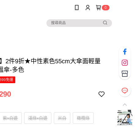
0
.】2件9折★中性素色55cm大傘面輕量
溫傘-多色
899免運
290
紫x白邊
淺綠x白邊
米白
橄欖綠