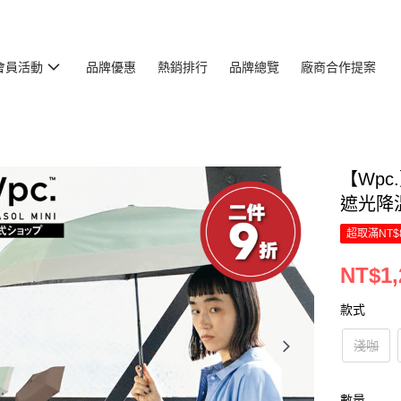
會員活動
品牌優惠
熱銷排行
品牌總覽
廠商合作提案
【Wpc
遮光降
超取滿NT$
NT$1,
款式
淺咖
數量