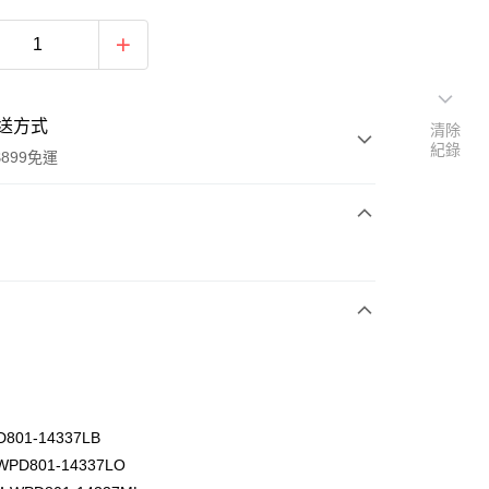
送方式
清除
紀錄
899免運
次付款
01-14337LB
y
D801-14337LO