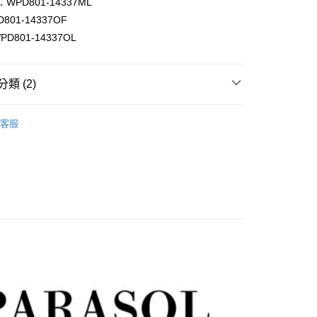
WPD801-14337ML
01-14337OF
分期
D801-14337OL
你分期使用說明】
享後付
由台灣大哥大提供，台灣大哥大用戶可立即使用無須另外申請。
類 (2)
式選擇「大哥付你分期」，訂單成立後會自動跳轉到大哥付的交易
證手機門號後，選擇欲分期的期數、繳款截止日，確認付款後即
FTEE先享後付」】
Wpc.
。
先享後付是「在收到商品之後才付款」的支付方式。 讓您購物簡單
客服
准額度、可分期數及費用金額請依後續交易確認頁面所載為準。
心！
【雨具】
立30分鐘內，如未前往確認交易或遇審核未通過，訂單將自動取
：不需註冊會員、不需綁卡、不需儲值。
「轉專審核」未通過狀況，表示未達大哥付你分期系統評分，恕
：只要手機號碼，簡訊認證，即可結帳。
評估內容。
：先確認商品／服務後，再付款。
式說明】
家取貨
項不併入電信帳單，「大哥付你分期」於每月結算日後寄送繳費提
EE先享後付」結帳流程】
0，滿NT$899(含以上)免運費
方式選擇「AFTEE先享後付」後，將跳轉至「AFTEE先享後
訊連結打開帳單後，可選擇「超商條碼／台灣大直營門市／銀行轉
頁面，進行簡訊認證並確認金額後，即可完成結帳。
付／iPASS MONEY」等通路繳費。
1取貨
成立數日內，您將收到繳費通知簡訊。
費通知簡訊後14天內，點擊此簡訊中的連結，可透過四大超商
0，滿NT$899(含以上)免運費
項】
網路銀行／等多元方式進行付款，方視為交易完成。
係由「台灣大哥大股份有限公司」（以下簡稱本公司）所提供，讓
：結帳手續完成當下不需立刻繳費，但若您需要取消訂單，請聯
易時，得透過本服務購買商品或服務，並由商店將買賣／分期付
的店家。未經商家同意取消之訂單仍視為有效，需透過AFTEE
金債權讓與本公司後，依約使用本公司帳單繳交帳款。
繳納相關費用。
00，滿NT$1,000(含以上)免運費
意付款使用「大哥付你分期」之契約關係目的，商店將以您的個人
否成功請以「AFTEE先享後付 」之結帳頁面顯示為準，若有關於
含姓名、電話或地址）提供予台灣大哥大進項蒐集、處理及利