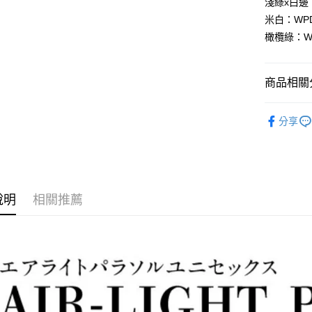
淺綠x白邊：
全盈+PAY
米白：WPD8
大哥付你
橄欖綠：WP
相關說明
【大哥付
AFTEE先
1.本服務
商品相關分
2.付款方
相關說明
流程，驗
【關於「A
飾品/配件
ATM付款
完成交易
AFTEE
分享
3.實際核
便利好安
飾品/配件
4.訂單成
１．簡單
消。如遇
２．便利
運送方式
無法說明
３．安心
【繳款方
付款後全
1.分期款
【「AFT
說明
相關推薦
醒簡訊。
每筆NT$7
１．於結帳
2.透過簡
付」結帳
帳／街口支
付款後7-1
２．訂單
３．收到繳
每筆NT$7
【注意事
／ATM／
1.本服務
※ 請注意
宅配
用戶於交
絡購買商品
款買賣價
先享後付
每筆NT$1
2.基於同
※ 交易是
資料（包