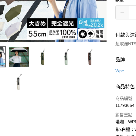
付款與運
超取滿NT$
付款方式
品牌
信用卡一
Wpc.
LINE Pay
商品特色
Apple Pay
商品編號
街口支付
11793654
銷售重點
悠遊付
淺咖：WPD8
Google Pa
紫x白邊：WP