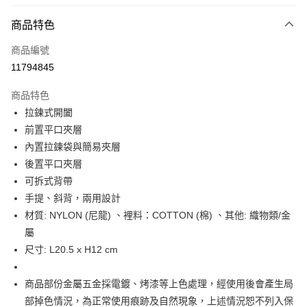
信用卡分期付款
6 期 0 利率 每期
NT$575
21家銀行
商品特色
合作金庫商業銀行
第一商業銀行
LINE Pay
商品編號
華南商業銀行
彰化商業銀行
11794845
Apple Pay
上海商業儲蓄銀行
台北富邦商業銀行
國泰世華商業銀行
兆豐國際商業銀行
商品特色
街口支付
臺灣中小企業銀行
台中商業銀行
拉鍊式開闔
匯豐（台灣）商業銀行
華泰商業銀行
悠遊付
前置平口夾層
聯邦商業銀行
遠東國際商業銀行
元大商業銀行
永豐商業銀行
內置拉鍊袋與簡易夾層
Google Pay
玉山商業銀行
星展（台灣）商業銀行
後置平口夾層
台新國際商業銀行
中國信託商業銀行
全盈+PAY
可拆式背帶
台灣樂天信用卡公司
手提、斜背，兩用設計
大哥付你分期
材質: NYLON (尼龍) 、裡料：COTTON (棉) 、其他: 織物類/金
相關說明
屬
【大哥付你分期使用說明】
AFTEE先享後付
1.本服務由台灣大哥大提供，台灣大哥大用戶可立即使用無須另外申請。
尺寸: L20.5 x H12 cm
2.付款方式選擇「大哥付你分期」，訂單成立後會自動跳轉到大哥付的交易
相關說明
流程，驗證手機門號後，選擇欲分期的期數、繳款截止日，確認付款後即完
【關於「AFTEE先享後付」】
成交易。
商品部份金屬五金採電鍍、烤漆等上色處理，經使用後會產生局
ATM付款
AFTEE先享後付是「在收到商品之後才付款」的支付方式。 讓您購物簡單
3.實際核准額度、可分期數及費用金額請依後續交易確認頁面所載為準。
便利好安心！
部掉色情況，為正常使用痕跡及自然現象，上述情況恕不列入保
4.訂單成立30分鐘內，如未前往確認交易或遇審核未通過，訂單將自動取