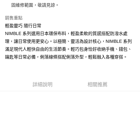
１．簡單：不需註冊會員、不需綁卡、不需儲值。
固維修範圍，敬請見諒。
運送方式
消。如遇「轉專審核」未通過狀況，表示未達大哥付你分期系統評分，恕無
２．便利：只要手機號碼，簡訊認證，即可結帳。
法說明評估內容。
３．安心：先確認商品／服務後，再付款。
付款後全家取貨
【繳款方式說明】
銷售重點
1.分期款項不併入電信帳單，「大哥付你分期」於每月結算日後寄送繳費提
每筆NT$70，滿NT$1,000(含以上)免運費
【「AFTEE先享後付」結帳流程】
輕盈靈巧 隨行日常
醒簡訊。
１．於結帳方式選擇「AFTEE先享後付」後，將跳轉至「AFTEE先享後付」
NIMBLE 系列選用日本環保布料，輕盈柔軟的質感搭配防潑水處
2.透過簡訊連結打開帳單後，可選擇「超商條碼／台灣大直營門市／銀行轉
付款後7-11取貨
結帳頁面，進行簡訊認證並確認金額後，即可完成結帳。
帳／街口支付／iPASS MONEY」等通路繳費。
理，讓日常使用更安心。以極簡、靈活為設計核心，NIMBLE 系列
２．訂單成立數日內，您將收到繳費通知簡訊。
每筆NT$70，滿NT$1,000(含以上)免運費
３．收到繳費通知簡訊後14天內，點擊此簡訊中的連結，可透過四大超商／
滿足現代人輕快自由的生活節奏。輕巧包身恰好收納手機、錢包、
【注意事項】
ATM／網路銀行／等多元方式進行付款，方視為交易完成。
宅配
1.本服務係由「台灣大哥大股份有限公司」（以下簡稱本公司）所提供，讓
鑰匙等日常必備，俐落線條搭配俐落外型，輕鬆融入各種穿搭。
※ 請注意：結帳手續完成當下不需立刻繳費，但若您需要取消訂單，請聯絡
用戶於交易時，得透過本服務購買商品或服務，並由商店將買賣／分期付款
每筆NT$100，滿NT$1,200(含以上)免運費
購買商品的店家。未經商家同意取消之訂單仍視為有效，需透過AFTEE先享
買賣價金債權讓與本公司後，依約使用本公司帳單繳交帳款。
後付繳納相關費用。
2.基於同意付款使用「大哥付你分期」之契約關係目的，商店將以您的個人
京站台北店客服中心(1F星巴克旁) 即日起不提供京站紙袋，取件時
※ 交易是否成功請以「AFTEE先享後付 」之結帳頁面顯示為準，若有關於
資料（包含姓名、電話或地址）提供予台灣大哥大進項蒐集、處理及利用，
是否繳費成功／繳費後需取消欲退款等相關疑問，請聯繫「AFTEE先享後付
請自備購物袋，若需購買紙袋可現場詢問
由本公司與您本人進行分期帳單所需資料之確認、核對及更正。
詳細說明
相關推薦
客戶支援中心」
https://netprotections.freshdesk.com/support/home
3.完整用戶服務條款，請詳閱以下連結：
https://oppay.tw/userRule
免運費
【注意事項】
１．透過由恩沛科技股份有限公司提供之「AFTEE先享後付」服務完成之交
易，需依本服務之必要範圍內提供個人資料，並將交易相關給付款項請求債
權轉讓予恩沛科技股份有限公司。
２．關於個人資料處理事宜，請瀏覽以下網址：
https://aftee.tw/terms/#terms3
３．未成年的使用者請事先徵得法定代理人或監護人之同意方可使用
「AFTEE先享後付」，若未經同意申辦者引起之損失，本公司不負相關責