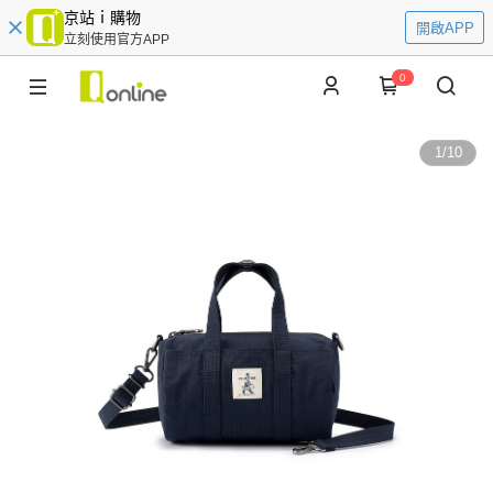
京站ｉ購物
開啟APP
立刻使用官方APP
0
1
/
10