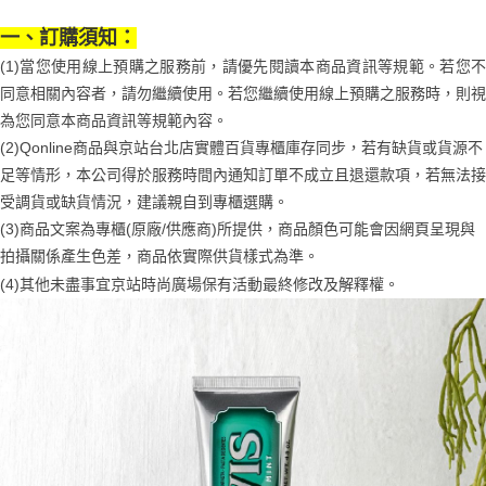
1.分期款項不併入電信帳單，「大哥付你分期」於每月結算日後寄送繳費提
每筆NT$70，滿NT$899(含以上)免運費
【「AFTEE先享後付」結帳流程】
醒簡訊。
１．於結帳方式選擇「AFTEE先享後付」後，將跳轉至「AFTEE先享後付」
一、訂購須知：
2.透過簡訊連結打開帳單後，可選擇「超商條碼／台灣大直營門市／銀行轉
付款後7-11取貨
結帳頁面，進行簡訊認證並確認金額後，即可完成結帳。
帳／街口支付／iPASS MONEY」等通路繳費。
(1)當您使用線上預購之服務前，請優先閱讀本商品資訊等規範。若您不
２．訂單成立數日內，您將收到繳費通知簡訊。
每筆NT$70，滿NT$899(含以上)免運費
３．收到繳費通知簡訊後14天內，點擊此簡訊中的連結，可透過四大超商／
同意相關內容者，請勿繼續使用。若您繼續使用線上預購之服務時，則視
【注意事項】
ATM／網路銀行／等多元方式進行付款，方視為交易完成。
宅配
1.本服務係由「台灣大哥大股份有限公司」（以下簡稱本公司）所提供，讓
為您同意本商品資訊等規範內容。
※ 請注意：結帳手續完成當下不需立刻繳費，但若您需要取消訂單，請聯絡
用戶於交易時，得透過本服務購買商品或服務，並由商店將買賣／分期付款
每筆NT$100，滿NT$1,000(含以上)免運費
購買商品的店家。未經商家同意取消之訂單仍視為有效，需透過AFTEE先享
(2)Qonline商品與京站台北店實體百貨專櫃庫存同步，若有缺貨或貨源不
買賣價金債權讓與本公司後，依約使用本公司帳單繳交帳款。
後付繳納相關費用。
足等情形，本公司得於服務時間內通知訂單不成立且退還款項，若無法接
2.基於同意付款使用「大哥付你分期」之契約關係目的，商店將以您的個人
京站台北店客服中心(1F星巴克旁) 即日起不提供京站紙袋，取件時
※ 交易是否成功請以「AFTEE先享後付 」之結帳頁面顯示為準，若有關於
資料（包含姓名、電話或地址）提供予台灣大哥大進項蒐集、處理及利用，
受調貨或缺貨情況，建議親自到專櫃選購。
是否繳費成功／繳費後需取消欲退款等相關疑問，請聯繫「AFTEE先享後付
請自備購物袋，若需購買紙袋可現場詢問
由本公司與您本人進行分期帳單所需資料之確認、核對及更正。
客戶支援中心」
https://netprotections.freshdesk.com/support/home
(3)商品文案為專櫃(原廠/供應商)所提供，商品顏色可能會因網頁呈現與
3.完整用戶服務條款，請詳閱以下連結：
https://oppay.tw/userRule
免運費
拍攝關係產生色差，商品依實際供貨樣式為準。
【注意事項】
(4)
其他未盡事宜
京站時尚廣場保有活動最終修改及解釋權。
１．透過由恩沛科技股份有限公司提供之「AFTEE先享後付」服務完成之交
易，需依本服務之必要範圍內提供個人資料，並將交易相關給付款項請求債
權轉讓予恩沛科技股份有限公司。
２．關於個人資料處理事宜，請瀏覽以下網址：
https://aftee.tw/terms/#terms3
３．未成年的使用者請事先徵得法定代理人或監護人之同意方可使用
「AFTEE先享後付」，若未經同意申辦者引起之損失，本公司不負相關責
任。
４．使用「AFTEE先享後付」時，將依據個別帳號之用戶狀況，依本公司即
時審查核予不同之上限額度；若仍有額度不足之情形，本公司將視審查結果
請求用戶進行身份認證。