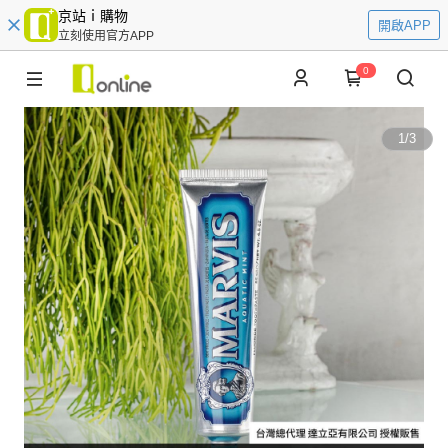
京站ｉ購物
開啟APP
立刻使用官方APP
0
1
/
3