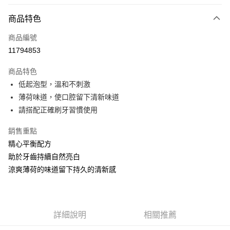
LINE Pay
商品特色
Apple Pay
商品編號
街口支付
11794853
悠遊付
商品特色
Google Pay
低起泡型，溫和不刺激
全盈+PAY
薄荷味道，使口腔留下清新味道
請搭配正確刷牙習慣使用
大哥付你分期
相關說明
銷售重點
【大哥付你分期使用說明】
精心平衡配方
AFTEE先享後付
1.本服務由台灣大哥大提供，台灣大哥大用戶可立即使用無須另外申請。
助於牙齒持續自然亮白
2.付款方式選擇「大哥付你分期」，訂單成立後會自動跳轉到大哥付的交易
相關說明
流程，驗證手機門號後，選擇欲分期的期數、繳款截止日，確認付款後即完
涼爽薄荷的味道留下持久的清新感
【關於「AFTEE先享後付」】
成交易。
ATM付款
AFTEE先享後付是「在收到商品之後才付款」的支付方式。 讓您購物簡單
3.實際核准額度、可分期數及費用金額請依後續交易確認頁面所載為準。
便利好安心！
4.訂單成立30分鐘內，如未前往確認交易或遇審核未通過，訂單將自動取
１．簡單：不需註冊會員、不需綁卡、不需儲值。
運送方式
消。如遇「轉專審核」未通過狀況，表示未達大哥付你分期系統評分，恕無
２．便利：只要手機號碼，簡訊認證，即可結帳。
法說明評估內容。
詳細說明
相關推薦
３．安心：先確認商品／服務後，再付款。
付款後全家取貨
【繳款方式說明】