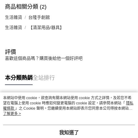
商品相關分類 (2)
生活雜貨
台隆手創館
生活雜貨
【清潔用品/器具】
評價
喜歡這個商品嗎？購買後給他一個好評吧
本分類熱銷
全站排行
本網站中使用 cookie，欲查詢有關本網站使用 cookie 方式之詳情，及若您不希
熱門標籤
望在電腦上使用 cookie 時應如何變更電腦的 cookie 設定，請參閱本網站「
隱私
權條款
」之 Cookie 聲明。您繼續使用本網站即表示您同意本公司得按本網站使
用條款之 Cookie 聲明使用 cookie。
了解更多 >
我知道了