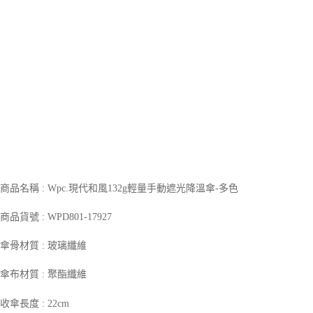
1.分期款項不併入電信帳單，「大哥付你分期」於每月結算日後寄送繳費提
每筆NT$70，滿NT$899(含以上)免運費
【「AFTEE先享後付」結帳流程】
醒簡訊。
１．於結帳方式選擇「AFTEE先享後付」後，將跳轉至「AFTEE先享後付」
2.透過簡訊連結打開帳單後，可選擇「超商條碼／台灣大直營門市／銀行轉
付款後7-11取貨
結帳頁面，進行簡訊認證並確認金額後，即可完成結帳。
帳／街口支付／iPASS MONEY」等通路繳費。
２．訂單成立數日內，您將收到繳費通知簡訊。
每筆NT$70，滿NT$899(含以上)免運費
３．收到繳費通知簡訊後14天內，點擊此簡訊中的連結，可透過四大超商／
【注意事項】
ATM／網路銀行／等多元方式進行付款，方視為交易完成。
宅配
1.本服務係由「台灣大哥大股份有限公司」（以下簡稱本公司）所提供，讓
※ 請注意：結帳手續完成當下不需立刻繳費，但若您需要取消訂單，請聯絡
用戶於交易時，得透過本服務購買商品或服務，並由商店將買賣／分期付款
每筆NT$100，滿NT$1,000(含以上)免運費
購買商品的店家。未經商家同意取消之訂單仍視為有效，需透過AFTEE先享
買賣價金債權讓與本公司後，依約使用本公司帳單繳交帳款。
後付繳納相關費用。
2.基於同意付款使用「大哥付你分期」之契約關係目的，商店將以您的個人
京站台北店客服中心(1F星巴克旁) 即日起不提供京站紙袋，取件時
※ 交易是否成功請以「AFTEE先享後付 」之結帳頁面顯示為準，若有關於
資料（包含姓名、電話或地址）提供予台灣大哥大進項蒐集、處理及利用，
是否繳費成功／繳費後需取消欲退款等相關疑問，請聯繫「AFTEE先享後付
請自備購物袋，若需購買紙袋可現場詢問
由本公司與您本人進行分期帳單所需資料之確認、核對及更正。
客戶支援中心」
https://netprotections.freshdesk.com/support/home
3.完整用戶服務條款，請詳閱以下連結：
https://oppay.tw/userRule
免運費
【注意事項】
１．透過由恩沛科技股份有限公司提供之「AFTEE先享後付」服務完成之交
商品名稱 : Wpc.現代和風132g輕量手動遮光降溫傘-多色
易，需依本服務之必要範圍內提供個人資料，並將交易相關給付款項請求債
權轉讓予恩沛科技股份有限公司。
商品貨號 : WPD801-17927
２．關於個人資料處理事宜，請瀏覽以下網址：
https://aftee.tw/terms/#terms3
３．未成年的使用者請事先徵得法定代理人或監護人之同意方可使用
傘骨材質 : 玻璃纖維
「AFTEE先享後付」，若未經同意申辦者引起之損失，本公司不負相關責
任。
傘布材質 : 聚酯纖維
４．使用「AFTEE先享後付」時，將依據個別帳號之用戶狀況，依本公司即
時審查核予不同之上限額度；若仍有額度不足之情形，本公司將視審查結果
收傘長度 : 22cm
請求用戶進行身份認證。