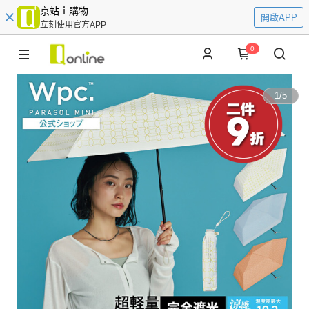
京站ｉ購物
開啟APP
立刻使用官方APP
0
1
/
5