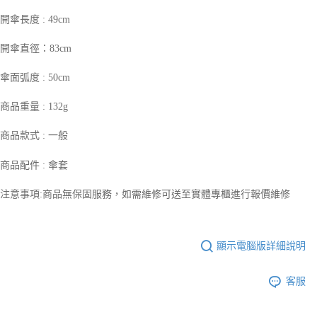
５．嚴禁一人註冊多個帳號或使用他人資訊註冊。若發現惡意使用之情形，
開傘長度 : 49cm
恩沛科技股份有限公司將有權停止該用戶之使用額度並採取法律行動。
開傘直徑：83cm
傘面弧度 : 50cm
商品重量 : 132g
商品款式 : 一般
商品配件 : 傘套
注意事項:商品無保固服務，如需維修可送至實體專櫃進行報價維修
顯示電腦版詳細說明
客服