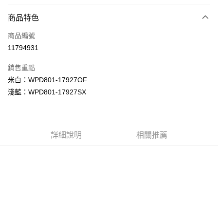
LINE Pay
商品特色
Apple Pay
商品編號
街口支付
11794931
悠遊付
銷售重點
Google Pay
米白：WPD801-17927OF
全盈+PAY
淺藍：WPD801-17927SX
大哥付你分期
相關說明
【大哥付你分期使用說明】
詳細說明
相關推薦
AFTEE先享後付
1.本服務由台灣大哥大提供，台灣大哥大用戶可立即使用無須另外申請。
2.付款方式選擇「大哥付你分期」，訂單成立後會自動跳轉到大哥付的交易
相關說明
流程，驗證手機門號後，選擇欲分期的期數、繳款截止日，確認付款後即完
【關於「AFTEE先享後付」】
成交易。
ATM付款
AFTEE先享後付是「在收到商品之後才付款」的支付方式。 讓您購物簡單
3.實際核准額度、可分期數及費用金額請依後續交易確認頁面所載為準。
便利好安心！
4.訂單成立30分鐘內，如未前往確認交易或遇審核未通過，訂單將自動取
１．簡單：不需註冊會員、不需綁卡、不需儲值。
運送方式
消。如遇「轉專審核」未通過狀況，表示未達大哥付你分期系統評分，恕無
２．便利：只要手機號碼，簡訊認證，即可結帳。
法說明評估內容。
３．安心：先確認商品／服務後，再付款。
付款後全家取貨
【繳款方式說明】