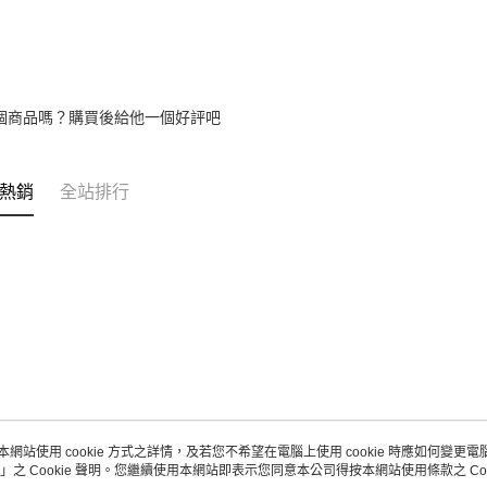
請自備購
3.完整用
免運費
【注意事
１．透過由
交易，需
求債權轉
２．關於
個商品嗎？購買後給他一個好評吧
https://aft
３．未成
「AFTE
熱銷
全站排行
任。
４．使用「
即時審查
結果請求
５．嚴禁
形，恩沛
動。
本網站使用 cookie 方式之詳情，及若您不希望在電腦上使用 cookie 時應如何變更電腦的
」之 Cookie 聲明。您繼續使用本網站即表示您同意本公司得按本網站使用條款之 Coo
關於我們
客服資訊