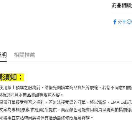
大哥付你
商品相關分
相關說明
美妝保養
【大哥付
分享
AFTEE先
1.本服務
美妝保養
2.付款方
相關說明
流程，驗
【關於「A
美妝保養
ATM付款
完成交易
AFTEE
3.實際核
便利好安
4.訂單成
１．簡單
說明
相關推薦
消。如遇
２．便利
運送方式
無法說明
３．安心
【繳款方
付款後全
1.分期款
【「AFT
購須知：
醒簡訊。
每筆NT$7
１．於結帳
2.透過簡
付」結帳
帳／街口支
當您使用線上預購之服務前，請優先閱讀本商品資訊等規範。若您不同意相
付款後7-1
２．訂單
３．收到繳
視為您同意本商品資訊等規範內容。
每筆NT$7
【注意事
／ATM／
京站保留訂單接受與否之權利，若無法接受您的訂單，將以電話、EMAIL或
1.本服務
※ 請注意
宅配
用戶於交
商品文案為專櫃(原廠/供應商)所提供，商品顏色可能會因網頁呈現與拍攝
絡購買商品
款買賣價
先享後付
每筆NT$1
權。
未盡事宜
京站時尚廣場保有活動最終修改及解釋
2.基於同
※ 交易是
資料（包
是否繳費成
京站台北店
用，由本
付客戶支