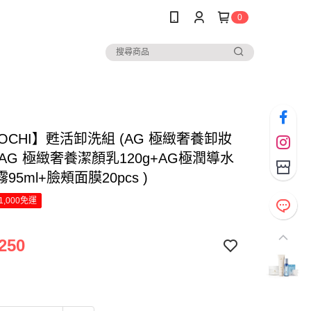
0
OCHI】甦活卸洗組 (AG 極緻奢養卸妝
+AG 極緻奢養潔顏乳120g+AG極潤導水
95ml+臉頰面膜20pcs )
1,000免運
250