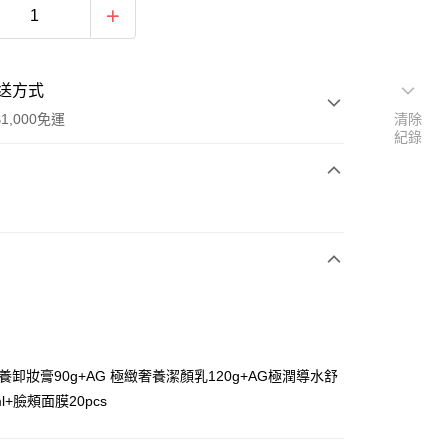
送方式
1,000免運
清除
紀錄
次付款
奢養卸妝膏90g+AG 極緻奢養潔顏乳120g+AG極潤導水舒
y
l+臉頰面膜20pcs