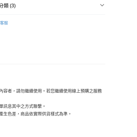
分期
類 (3)
COCOCHI
你分期使用說明】
客服
享後付
由台灣大哥大提供，台灣大哥大用戶可立即使用無須另外申請。
【化妝水/乳液/精華液】
式選擇「大哥付你分期」，訂單成立後會自動跳轉到大哥付的交易
證手機門號後，選擇欲分期的期數、繳款截止日，確認付款後即
FTEE先享後付」】
【面膜/眼霜/唇部保養】
。
先享後付是「在收到商品之後才付款」的支付方式。 讓您購物簡單
准額度、可分期數及費用金額請依後續交易確認頁面所載為準。
心！
立30分鐘內，如未前往確認交易或遇審核未通過，訂單將自動取
：不需註冊會員、不需綁卡、不需儲值。
「轉專審核」未通過狀況，表示未達大哥付你分期系統評分，恕
：只要手機號碼，簡訊認證，即可結帳。
評估內容。
：先確認商品／服務後，再付款。
式說明】
家取貨
項不併入電信帳單，「大哥付你分期」於每月結算日後寄送繳費提
EE先享後付」結帳流程】
0，滿NT$1,000(含以上)免運費
方式選擇「AFTEE先享後付」後，將跳轉至「AFTEE先享後
訊連結打開帳單後，可選擇「超商條碼／台灣大直營門市／銀行轉
頁面，進行簡訊認證並確認金額後，即可完成結帳。
付／iPASS MONEY」等通路繳費。
關內容者，請勿繼續使用。若您繼續使用線上預購之服務
1取貨
成立數日內，您將收到繳費通知簡訊。
費通知簡訊後14天內，點擊此簡訊中的連結，可透過四大超商
0，滿NT$1,000(含以上)免運費
項】
網路銀行／等多元方式進行付款，方視為交易完成。
訂單訊息其中之方式聯繫。
係由「台灣大哥大股份有限公司」（以下簡稱本公司）所提供，讓
：結帳手續完成當下不需立刻繳費，但若您需要取消訂單，請聯
易時，得透過本服務購買商品或服務，並由商店將買賣／分期付
關係產生色差，商品依實際供貨樣式為準。
的店家。未經商家同意取消之訂單仍視為有效，需透過AFTEE
金債權讓與本公司後，依約使用本公司帳單繳交帳款。
繳納相關費用。
00，滿NT$1,200(含以上)免運費
意付款使用「大哥付你分期」之契約關係目的，商店將以您的個人
否成功請以「AFTEE先享後付 」之結帳頁面顯示為準，若有關於
含姓名、電話或地址）提供予台灣大哥大進項蒐集、處理及利
功／繳費後需取消欲退款等相關疑問，請聯繫「AFTEE先享後
客服中心(1F星巴克旁) 即日起不提供京站紙袋，取件時
公司與您本人進行分期帳單所需資料之確認、核對及更正。
援中心」
https://netprotections.freshdesk.com/support/home