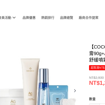
會員活動
品牌優惠
熱銷排行
品牌總覽
廠商合作提案
【COC
膏90g
舒緩噴霧
超取滿NT$
NT$2,930
NT$1,
數量