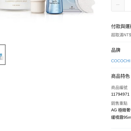
付款與運
超取滿NT$
付款方式
品牌
信用卡一
COCOCHI
LINE Pay
商品特色
Apple Pay
商品編號
街口支付
11794971
銷售重點
悠遊付
AG 極緻
Google Pa
緩噴霧95m
全盈+PAY