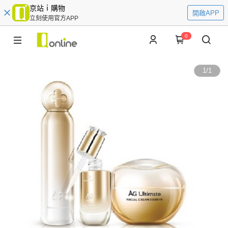
京站ｉ購物
開啟APP
立刻使用官方APP
0
1
/
1