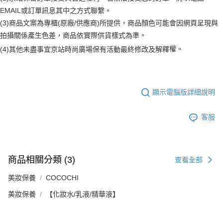
醒簡訊。
１．於結帳方式選擇「AFTEE先享後付」後，將跳轉至「AFTEE先享後付」
EMAIL或訂單訊息其中之方式聯繫。
2.透過簡訊連結打開帳單後，可選擇「超商條碼／台灣大直營門市／銀行轉
付款後7-11取貨
結帳頁面，進行簡訊認證並確認金額後，即可完成結帳。
帳／街口支付／iPASS MONEY」等通路繳費。
(3)商品文案為專櫃(原廠/供應商)所提供，商品顏色可能會因網頁呈現與
２．訂單成立數日內，您將收到繳費通知簡訊。
每筆NT$70，滿NT$899(含以上)免運費
３．收到繳費通知簡訊後14天內，點擊此簡訊中的連結，可透過四大超商／
拍攝關係產生色差，商品依實際供貨樣式為準。
【注意事項】
ATM／網路銀行／等多元方式進行付款，方視為交易完成。
宅配
1.本服務係由「台灣大哥大股份有限公司」（以下簡稱本公司）所提供，讓
權。
(4)
其他未盡事宜
京站時尚廣場保有活動最終修改及解釋
※ 請注意：結帳手續完成當下不需立刻繳費，但若您需要取消訂單，請聯絡
用戶於交易時，得透過本服務購買商品或服務，並由商店將買賣／分期付款
每筆NT$100，滿NT$1,000(含以上)免運費
購買商品的店家。未經商家同意取消之訂單仍視為有效，需透過AFTEE先享
買賣價金債權讓與本公司後，依約使用本公司帳單繳交帳款。
後付繳納相關費用。
2.基於同意付款使用「大哥付你分期」之契約關係目的，商店將以您的個人
京站台北店客服中心(1F星巴克旁) 即日起不提供京站紙袋，取件時
※ 交易是否成功請以「AFTEE先享後付 」之結帳頁面顯示為準，若有關於
資料（包含姓名、電話或地址）提供予台灣大哥大進項蒐集、處理及利用，
是否繳費成功／繳費後需取消欲退款等相關疑問，請聯繫「AFTEE先享後付
請自備購物袋，若需購買紙袋可現場詢問
由本公司與您本人進行分期帳單所需資料之確認、核對及更正。
顯示電腦版詳細說明
客戶支援中心」
https://netprotections.freshdesk.com/support/home
3.完整用戶服務條款，請詳閱以下連結：
https://oppay.tw/userRule
免運費
【注意事項】
客服
１．透過由恩沛科技股份有限公司提供之「AFTEE先享後付」服務完成之交
易，需依本服務之必要範圍內提供個人資料，並將交易相關給付款項請求債
權轉讓予恩沛科技股份有限公司。
２．關於個人資料處理事宜，請瀏覽以下網址：
https://aftee.tw/terms/#terms3
商品相關分類 (3)
查看全部
３．未成年的使用者請事先徵得法定代理人或監護人之同意方可使用
「AFTEE先享後付」，若未經同意申辦者引起之損失，本公司不負相關責
美妝保養
COCOCHI
任。
４．使用「AFTEE先享後付」時，將依據個別帳號之用戶狀況，依本公司即
美妝保養
【化妝水/乳液/精華液】
時審查核予不同之上限額度；若仍有額度不足之情形，本公司將視審查結果
請求用戶進行身份認證。
５．嚴禁一人註冊多個帳號或使用他人資訊註冊。若發現惡意使用之情形，