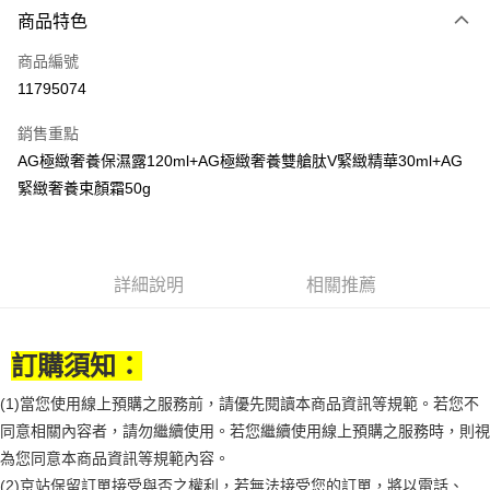
商品特色
Apple Pay
商品編號
街口支付
11795074
悠遊付
銷售重點
Google Pay
AG極緻奢養保濕露120ml+AG極緻奢養雙艙肽V緊緻精華30ml+AG
全盈+PAY
緊緻奢養束顏霜50g
大哥付你分期
相關說明
【大哥付你分期使用說明】
詳細說明
相關推薦
AFTEE先享後付
1.本服務由台灣大哥大提供，台灣大哥大用戶可立即使用無須另外申請。
2.付款方式選擇「大哥付你分期」，訂單成立後會自動跳轉到大哥付的交易
相關說明
流程，驗證手機門號後，選擇欲分期的期數、繳款截止日，確認付款後即完
【關於「AFTEE先享後付」】
成交易。
訂購須知：
ATM付款
AFTEE先享後付是「在收到商品之後才付款」的支付方式。 讓您購物簡單
3.實際核准額度、可分期數及費用金額請依後續交易確認頁面所載為準。
便利好安心！
4.訂單成立30分鐘內，如未前往確認交易或遇審核未通過，訂單將自動取
(1)當您使用線上預購之服務前，請優先閱讀本商品資訊等規範。若您不
１．簡單：不需註冊會員、不需綁卡、不需儲值。
運送方式
消。如遇「轉專審核」未通過狀況，表示未達大哥付你分期系統評分，恕無
２．便利：只要手機號碼，簡訊認證，即可結帳。
同意相關內容者，請勿繼續使用。若您繼續使用線上預購之服務時，則視
法說明評估內容。
３．安心：先確認商品／服務後，再付款。
付款後全家取貨
【繳款方式說明】
為您同意本商品資訊等規範內容。
1.分期款項不併入電信帳單，「大哥付你分期」於每月結算日後寄送繳費提
每筆NT$70，滿NT$899(含以上)免運費
【「AFTEE先享後付」結帳流程】
(2)京站保留訂單接受與否之權利，若無法接受您的訂單，將以電話、