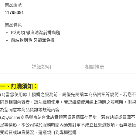
商品編號
街口支付
11795391
悠遊付
商品特色
Google Pay
I型刷頭 徹底清潔前排齒縫
全盈+PAY
前端軟刷毛 牙齦無負擔
大哥付你分期
相關說明
【大哥付你分期使用說明】
詳細說明
相關推薦
AFTEE先享後付
1.本服務由台灣大哥大提供，台灣大哥大用戶可立即使用無須另外申請。
2.付款方式選擇「大哥付你分期」，訂單成立後會自動跳轉到大哥付的交易
相關說明
流程，驗證手機門號後，選擇欲分期的期數、繳款截止日，確認付款後即完
【關於「AFTEE先享後付」】
一、訂購須知：
成交易。
ATM付款
AFTEE先享後付是「在收到商品之後才付款」的支付方式。 讓您購物簡單
3.實際核准額度、可分期數及費用金額請依後續交易確認頁面所載為準。
便利好安心！
(1)當您使用線上預購之服務前，請優先閱讀本商品資訊等規範。若您不
4.訂單成立30分鐘內，如未前往確認交易或遇審核未通過，訂單將自動取
１．簡單：不需註冊會員、不需綁卡、不需儲值。
同意相關內容者，請勿繼續使用。若您繼續使用線上預購之服務時，則視
運送方式
消。如遇「轉專審核」未通過狀況，表示未達大哥付你分期系統評分，恕無
２．便利：只要手機號碼，簡訊認證，即可結帳。
法說明評估內容。
為您同意本商品資訊等規範內容。
３．安心：先確認商品／服務後，再付款。
付款後全家取貨
【繳款方式說明】
(2)Qonline商品與京站台北店實體百貨專櫃庫存同步，若有缺貨或貨源不
1.分期款項不併入電信帳單，「大哥付你分期」於每月結算日後寄送繳費提
每筆NT$70，滿NT$899(含以上)免運費
【「AFTEE先享後付」結帳流程】
醒簡訊。
足等情形，本公司得於服務時間內通知訂單不成立且退還款項，若無法接
１．於結帳方式選擇「AFTEE先享後付」後，將跳轉至「AFTEE先享後付」
2.透過簡訊連結打開帳單後，可選擇「超商條碼／台灣大直營門市／銀行轉
付款後7-11取貨
受調貨或缺貨情況，建議親自到專櫃選購。
結帳頁面，進行簡訊認證並確認金額後，即可完成結帳。
帳／街口支付／iPASS MONEY」等通路繳費。