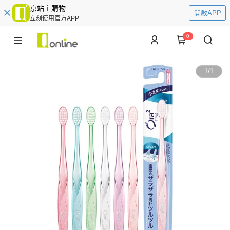
京站ｉ購物
開啟APP
立刻使用官方APP
0
1
/
1