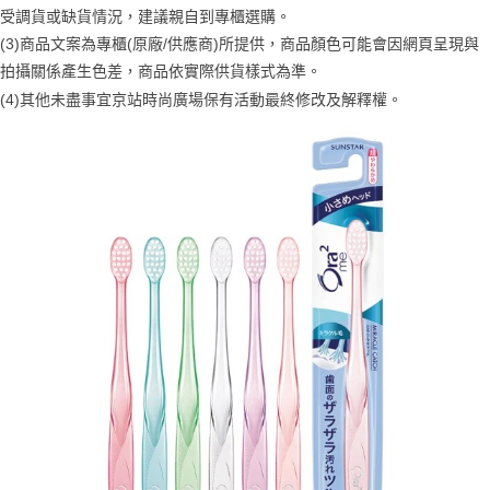
２．訂單成立數日內，您將收到繳費通知簡訊。
每筆NT$70，滿NT$899(含以上)免運費
受調貨或缺貨情況，建議親自到專櫃選購。
３．收到繳費通知簡訊後14天內，點擊此簡訊中的連結，可透過四大超商／
【注意事項】
(3)商品文案為專櫃(原廠/供應商)所提供，商品顏色可能會因網頁呈現與
ATM／網路銀行／等多元方式進行付款，方視為交易完成。
宅配
1.本服務係由「台灣大哥大股份有限公司」（以下簡稱本公司）所提供，讓
※ 請注意：結帳手續完成當下不需立刻繳費，但若您需要取消訂單，請聯絡
拍攝關係產生色差，商品依實際供貨樣式為準。
用戶於交易時，得透過本服務購買商品或服務，並由商店將買賣／分期付款
每筆NT$100，滿NT$1,000(含以上)免運費
購買商品的店家。未經商家同意取消之訂單仍視為有效，需透過AFTEE先享
買賣價金債權讓與本公司後，依約使用本公司帳單繳交帳款。
(4)
其他未盡事宜
京站時尚廣場保有活動最終修改及解釋權。
後付繳納相關費用。
2.基於同意付款使用「大哥付你分期」之契約關係目的，商店將以您的個人
京站台北店客服中心(1F星巴克旁) 即日起不提供京站紙袋，取件時
※ 交易是否成功請以「AFTEE先享後付 」之結帳頁面顯示為準，若有關於
資料（包含姓名、電話或地址）提供予台灣大哥大進項蒐集、處理及利用，
是否繳費成功／繳費後需取消欲退款等相關疑問，請聯繫「AFTEE先享後付
請自備購物袋，若需購買紙袋可現場詢問
由本公司與您本人進行分期帳單所需資料之確認、核對及更正。
客戶支援中心」
https://netprotections.freshdesk.com/support/home
3.完整用戶服務條款，請詳閱以下連結：
https://oppay.tw/userRule
免運費
【注意事項】
１．透過由恩沛科技股份有限公司提供之「AFTEE先享後付」服務完成之交
易，需依本服務之必要範圍內提供個人資料，並將交易相關給付款項請求債
權轉讓予恩沛科技股份有限公司。
２．關於個人資料處理事宜，請瀏覽以下網址：
https://aftee.tw/terms/#terms3
３．未成年的使用者請事先徵得法定代理人或監護人之同意方可使用
「AFTEE先享後付」，若未經同意申辦者引起之損失，本公司不負相關責
任。
４．使用「AFTEE先享後付」時，將依據個別帳號之用戶狀況，依本公司即
時審查核予不同之上限額度；若仍有額度不足之情形，本公司將視審查結果
請求用戶進行身份認證。
５．嚴禁一人註冊多個帳號或使用他人資訊註冊。若發現惡意使用之情形，
恩沛科技股份有限公司將有權停止該用戶之使用額度並採取法律行動。