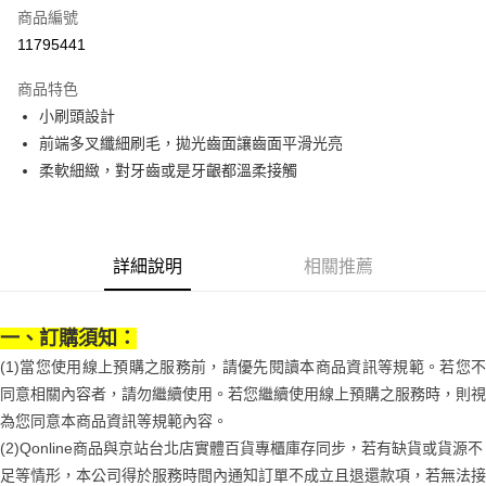
商品編號
街口支付
11795441
悠遊付
商品特色
Google Pay
小刷頭設計
全盈+PAY
前端多叉纖細刷毛，拋光齒面讓齒面平滑光亮
柔軟細緻，對牙齒或是牙齦都溫柔接觸
大哥付你分期
相關說明
【大哥付你分期使用說明】
AFTEE先享後付
1.本服務由台灣大哥大提供，台灣大哥大用戶可立即使用無須另外申請。
詳細說明
相關推薦
2.付款方式選擇「大哥付你分期」，訂單成立後會自動跳轉到大哥付的交易
相關說明
流程，驗證手機門號後，選擇欲分期的期數、繳款截止日，確認付款後即完
【關於「AFTEE先享後付」】
成交易。
ATM付款
AFTEE先享後付是「在收到商品之後才付款」的支付方式。 讓您購物簡單
3.實際核准額度、可分期數及費用金額請依後續交易確認頁面所載為準。
一、訂購須知：
便利好安心！
4.訂單成立30分鐘內，如未前往確認交易或遇審核未通過，訂單將自動取
１．簡單：不需註冊會員、不需綁卡、不需儲值。
運送方式
(1)當您使用線上預購之服務前，請優先閱讀本商品資訊等規範。若您不
消。如遇「轉專審核」未通過狀況，表示未達大哥付你分期系統評分，恕無
２．便利：只要手機號碼，簡訊認證，即可結帳。
法說明評估內容。
同意相關內容者，請勿繼續使用。若您繼續使用線上預購之服務時，則視
３．安心：先確認商品／服務後，再付款。
付款後全家取貨
【繳款方式說明】
為您同意本商品資訊等規範內容。
1.分期款項不併入電信帳單，「大哥付你分期」於每月結算日後寄送繳費提
每筆NT$70，滿NT$899(含以上)免運費
【「AFTEE先享後付」結帳流程】
醒簡訊。
(2)Qonline商品與京站台北店實體百貨專櫃庫存同步，若有缺貨或貨源不
１．於結帳方式選擇「AFTEE先享後付」後，將跳轉至「AFTEE先享後付」
2.透過簡訊連結打開帳單後，可選擇「超商條碼／台灣大直營門市／銀行轉
付款後7-11取貨
結帳頁面，進行簡訊認證並確認金額後，即可完成結帳。
足等情形，本公司得於服務時間內通知訂單不成立且退還款項，若無法接
帳／街口支付／iPASS MONEY」等通路繳費。