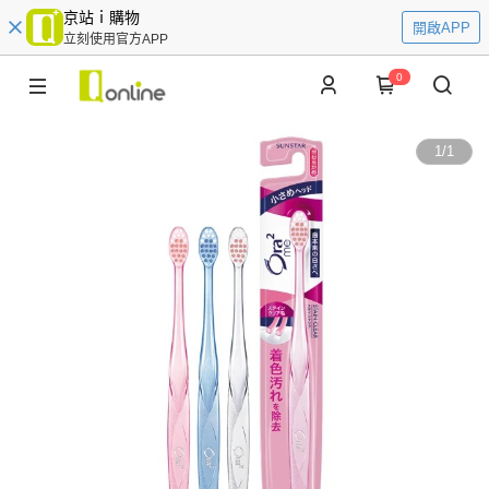
京站ｉ購物
開啟APP
立刻使用官方APP
0
1
/
1