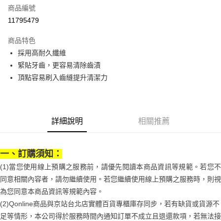
商品編號
街口支付
11795479
悠遊付
商品特色
Google Pay
採用高耐久纖維
全盈+PAY
緊貼牙齒，更容易清除齒漬
頂點容易刷入齒縫提升清潔力
大哥付你分期
相關說明
【大哥付你分期使用說明】
AFTEE先享後付
1.本服務由台灣大哥大提供，台灣大哥大用戶可立即使用無須另外申請。
詳細說明
相關推薦
2.付款方式選擇「大哥付你分期」，訂單成立後會自動跳轉到大哥付的交易
相關說明
流程，驗證手機門號後，選擇欲分期的期數、繳款截止日，確認付款後即完
【關於「AFTEE先享後付」】
成交易。
ATM付款
AFTEE先享後付是「在收到商品之後才付款」的支付方式。 讓您購物簡單
3.實際核准額度、可分期數及費用金額請依後續交易確認頁面所載為準。
一、訂購須知：
便利好安心！
4.訂單成立30分鐘內，如未前往確認交易或遇審核未通過，訂單將自動取
１．簡單：不需註冊會員、不需綁卡、不需儲值。
運送方式
(1)當您使用線上預購之服務前，請優先閱讀本商品資訊等規範。若您不
消。如遇「轉專審核」未通過狀況，表示未達大哥付你分期系統評分，恕無
２．便利：只要手機號碼，簡訊認證，即可結帳。
法說明評估內容。
同意相關內容者，請勿繼續使用。若您繼續使用線上預購之服務時，則視
３．安心：先確認商品／服務後，再付款。
付款後全家取貨
【繳款方式說明】
為您同意本商品資訊等規範內容。
1.分期款項不併入電信帳單，「大哥付你分期」於每月結算日後寄送繳費提
每筆NT$70，滿NT$1,000(含以上)免運費
【「AFTEE先享後付」結帳流程】
醒簡訊。
(2)Qonline商品與京站台北店實體百貨專櫃庫存同步，若有缺貨或貨源不
１．於結帳方式選擇「AFTEE先享後付」後，將跳轉至「AFTEE先享後付」
2.透過簡訊連結打開帳單後，可選擇「超商條碼／台灣大直營門市／銀行轉
付款後7-11取貨
結帳頁面，進行簡訊認證並確認金額後，即可完成結帳。
足等情形，本公司得於服務時間內通知訂單不成立且退還款項，若無法接
帳／街口支付／iPASS MONEY」等通路繳費。