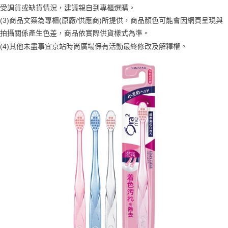
２．訂單成立數日內，您將收到繳費通知簡訊。
每筆NT$70，滿NT$1,000(含以上)免運費
受調貨或缺貨情況，建議親自到專櫃選購。
３．收到繳費通知簡訊後14天內，點擊此簡訊中的連結，可透過四大超商／
【注意事項】
(3)商品文案為專櫃(原廠/供應商)所提供，商品顏色可能會因網頁呈現與
ATM／網路銀行／等多元方式進行付款，方視為交易完成。
宅配
1.本服務係由「台灣大哥大股份有限公司」（以下簡稱本公司）所提供，讓
※ 請注意：結帳手續完成當下不需立刻繳費，但若您需要取消訂單，請聯絡
拍攝關係產生色差，商品依實際供貨樣式為準。
用戶於交易時，得透過本服務購買商品或服務，並由商店將買賣／分期付款
每筆NT$100，滿NT$1,200(含以上)免運費
購買商品的店家。未經商家同意取消之訂單仍視為有效，需透過AFTEE先享
買賣價金債權讓與本公司後，依約使用本公司帳單繳交帳款。
(4)
其他未盡事宜
京站時尚廣場保有活動最終修改及解釋權。
後付繳納相關費用。
2.基於同意付款使用「大哥付你分期」之契約關係目的，商店將以您的個人
京站台北店客服中心(1F星巴克旁) 即日起不提供京站紙袋，取件時
※ 交易是否成功請以「AFTEE先享後付 」之結帳頁面顯示為準，若有關於
資料（包含姓名、電話或地址）提供予台灣大哥大進項蒐集、處理及利用，
是否繳費成功／繳費後需取消欲退款等相關疑問，請聯繫「AFTEE先享後付
請自備購物袋，若需購買紙袋可現場詢問
由本公司與您本人進行分期帳單所需資料之確認、核對及更正。
客戶支援中心」
https://netprotections.freshdesk.com/support/home
3.完整用戶服務條款，請詳閱以下連結：
https://oppay.tw/userRule
免運費
【注意事項】
１．透過由恩沛科技股份有限公司提供之「AFTEE先享後付」服務完成之交
易，需依本服務之必要範圍內提供個人資料，並將交易相關給付款項請求債
權轉讓予恩沛科技股份有限公司。
２．關於個人資料處理事宜，請瀏覽以下網址：
https://aftee.tw/terms/#terms3
３．未成年的使用者請事先徵得法定代理人或監護人之同意方可使用
「AFTEE先享後付」，若未經同意申辦者引起之損失，本公司不負相關責
任。
４．使用「AFTEE先享後付」時，將依據個別帳號之用戶狀況，依本公司即
時審查核予不同之上限額度；若仍有額度不足之情形，本公司將視審查結果
請求用戶進行身份認證。
５．嚴禁一人註冊多個帳號或使用他人資訊註冊。若發現惡意使用之情形，
恩沛科技股份有限公司將有權停止該用戶之使用額度並採取法律行動。