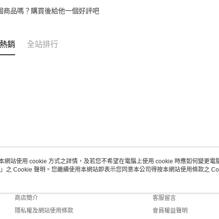
１．透過由
交易，需
個商品嗎？購買後給他一個好評吧
求債權轉
２．關於
https://aft
熱銷
全站排行
３．未成
「AFTE
任。
４．使用「
即時審查
結果請求
５．嚴禁
形，恩沛
動。
本網站使用 cookie 方式之詳情，及若您不希望在電腦上使用 cookie 時應如何變更電腦的
」之 Cookie 聲明。您繼續使用本網站即表示您同意本公司得按本網站使用條款之 Coo
關於我們
客服資訊
品牌故事
購物說明
商店簡介
客服留言
隱私權及網站使用條款
會員權益聲明