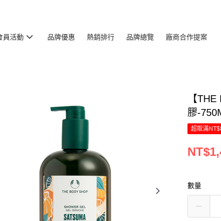
會員活動
品牌優惠
熱銷排行
品牌總覽
廠商合作提案
【THE
膠-750
超取滿NT$
NT$1,
數量