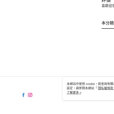
評價
喜歡這
本分類
本網站中使用 cookie，欲查詢有關
設定，請參閱本網站「
隱私權條款
使用 cookie。
了解更多 >