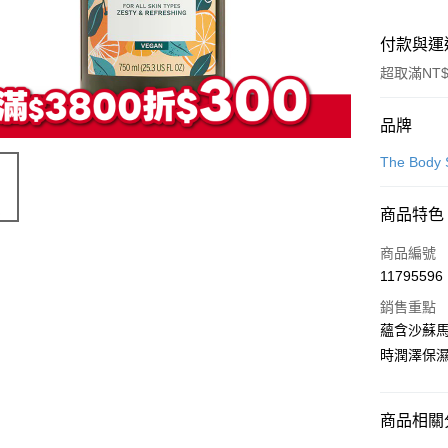
付款與運
超取滿NT$
付款方式
品牌
信用卡一
The Bod
LINE Pay
商品特色
Apple Pay
商品編號
街口支付
11795596
銷售重點
悠遊付
蘊含沙蘇
Google Pa
時潤澤保
全盈+PAY
大哥付你
商品相關分
相關說明