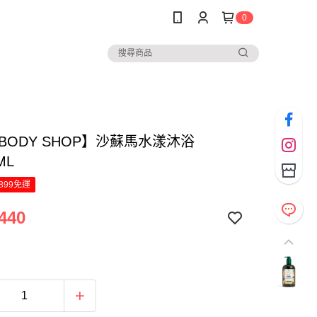
0
 BODY SHOP】沙蘇馬水漾沐浴
ML
899免運
440