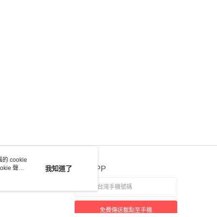
恩沛科技股份有限公司提供之「AFTEE先享後付」服務完成之
依本服務之必要範圍內提供個人資料，並將交易相關給付款項請
讓予恩沛科技股份有限公司。
個人資料處理事宜，請瀏覽以下網址：
ee.tw/terms/#terms3
年的使用者請事先徵得法定代理人或監護人之同意方可使用
E先享後付」，若未經同意申辦者引起之損失，本公司不負相關責
AFTEE先享後付」時，將依據個別帳號之用戶狀況，依本公司
核予不同之上限額度；若仍有額度不足之情形，本公司將視審查
用戶進行身份認證。
一人註冊多個帳號或使用他人資訊註冊。若發現惡意使用之情
科技股份有限公司將有權停止該用戶之使用額度並採取法律行
 cookie
kie 聲明
我知道了
官方APP
免費傳送載點至手機