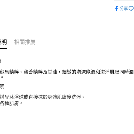
美妝保養
【大哥付
分享
AFTEE先
1.本服務
美妝保養
2.付款方
相關說明
流程，驗
【關於「A
ATM付款
完成交易
AFTEE
3.實際核
便利好安
4.訂單成
１．簡單
說明
相關推薦
消。如遇
２．便利
運送方式
無法說明
３．安心
【繳款方
付款後全
1.分期款
【「AFT
紹
醒簡訊。
每筆NT$7
１．於結帳
2.透過簡
蘇馬精粹、蘆薈精粹及甘油，細緻的泡沫能溫和潔淨肌膚同時潤
付」結帳
帳／街口支
氣。
付款後7-1
２．訂單
３．收到繳
每筆NT$7
【注意事
明
／ATM／
1.本服務
※ 請注意
宅配
用戶於交
搭配沐浴球或直接抹於身體肌膚後洗淨。
絡購買商品
款買賣價
先享後付
每筆NT$1
各種肌膚。
2.基於同
※ 交易是
資料（包
是否繳費成
京站台北店
用，由本
付客戶支
請自備購
3.完整用
免運費
【注意事