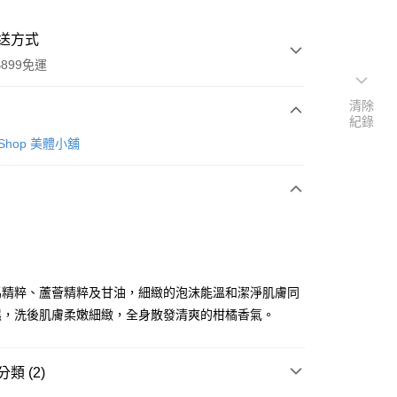
送方式
899免運
清除
紀錄
次付款
y Shop 美體小舖
馬精粹、蘆薈精粹及甘油，細緻的泡沫能溫和潔淨肌膚同
y
濕，洗後肌膚柔嫩細緻，全身散發清爽的柑橘香氣。
分期
類 (2)