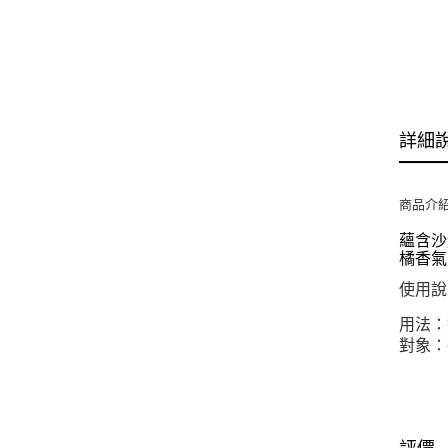
詳細
商品介
蘊含沙
橘香
使用說
用法：
對象：