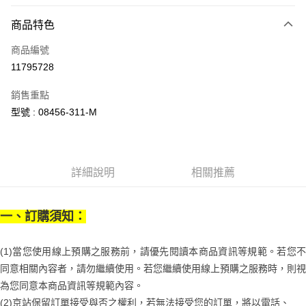
信用卡分期付款
6 期 0 利率 每期
NT$546
21家銀行
商品特色
合作金庫商業銀行
第一商業銀行
LINE Pay
商品編號
華南商業銀行
彰化商業銀行
11795728
Apple Pay
上海商業儲蓄銀行
台北富邦商業銀行
國泰世華商業銀行
兆豐國際商業銀行
銷售重點
街口支付
臺灣中小企業銀行
台中商業銀行
型號 : 08456-311-M
匯豐（台灣）商業銀行
華泰商業銀行
悠遊付
聯邦商業銀行
遠東國際商業銀行
元大商業銀行
永豐商業銀行
Google Pay
玉山商業銀行
星展（台灣）商業銀行
詳細說明
相關推薦
台新國際商業銀行
中國信託商業銀行
全盈+PAY
台灣樂天信用卡公司
大哥付你分期
一、訂購須知：
相關說明
【大哥付你分期使用說明】
AFTEE先享後付
1.本服務由台灣大哥大提供，台灣大哥大用戶可立即使用無須另外申請。
(1)當您使用線上預購之服務前，請優先閱讀本商品資訊等規範。若您不
2.付款方式選擇「大哥付你分期」，訂單成立後會自動跳轉到大哥付的交易
相關說明
同意相關內容者，請勿繼續使用。若您繼續使用線上預購之服務時，則視
流程，驗證手機門號後，選擇欲分期的期數、繳款截止日，確認付款後即完
【關於「AFTEE先享後付」】
成交易。
ATM付款
為您同意本商品資訊等規範內容。
AFTEE先享後付是「在收到商品之後才付款」的支付方式。 讓您購物簡單
3.實際核准額度、可分期數及費用金額請依後續交易確認頁面所載為準。
便利好安心！
(2)京站保留訂單接受與否之權利，若無法接受您的訂單，將以電話、
4.訂單成立30分鐘內，如未前往確認交易或遇審核未通過，訂單將自動取