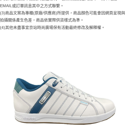
１．簡單：不需註冊會員、不需綁卡、不需儲值。
運送方式
消。如遇「轉專審核」未通過狀況，表示未達大哥付你分期系統評分，恕無
EMAIL或訂單訊息其中之方式聯繫。
２．便利：只要手機號碼，簡訊認證，即可結帳。
法說明評估內容。
３．安心：先確認商品／服務後，再付款。
(3)商品文案為專櫃(原廠/供應商)所提供，商品顏色可能會因網頁呈現與
付款後全家取貨
【繳款方式說明】
拍攝關係產生色差，商品依實際供貨樣式為準。
1.分期款項不併入電信帳單，「大哥付你分期」於每月結算日後寄送繳費提
每筆NT$70，滿NT$899(含以上)免運費
【「AFTEE先享後付」結帳流程】
醒簡訊。
(4)
其他未盡事宜
京站時尚廣場保有活動最終修改及解釋權。
１．於結帳方式選擇「AFTEE先享後付」後，將跳轉至「AFTEE先享後付」
2.透過簡訊連結打開帳單後，可選擇「超商條碼／台灣大直營門市／銀行轉
付款後7-11取貨
結帳頁面，進行簡訊認證並確認金額後，即可完成結帳。
帳／街口支付／iPASS MONEY」等通路繳費。
２．訂單成立數日內，您將收到繳費通知簡訊。
每筆NT$70，滿NT$899(含以上)免運費
３．收到繳費通知簡訊後14天內，點擊此簡訊中的連結，可透過四大超商／
【注意事項】
ATM／網路銀行／等多元方式進行付款，方視為交易完成。
宅配
1.本服務係由「台灣大哥大股份有限公司」（以下簡稱本公司）所提供，讓
※ 請注意：結帳手續完成當下不需立刻繳費，但若您需要取消訂單，請聯絡
用戶於交易時，得透過本服務購買商品或服務，並由商店將買賣／分期付款
每筆NT$100，滿NT$1,000(含以上)免運費
購買商品的店家。未經商家同意取消之訂單仍視為有效，需透過AFTEE先享
買賣價金債權讓與本公司後，依約使用本公司帳單繳交帳款。
後付繳納相關費用。
2.基於同意付款使用「大哥付你分期」之契約關係目的，商店將以您的個人
京站台北店客服中心(1F星巴克旁) 即日起不提供京站紙袋，取件時
※ 交易是否成功請以「AFTEE先享後付 」之結帳頁面顯示為準，若有關於
資料（包含姓名、電話或地址）提供予台灣大哥大進項蒐集、處理及利用，
是否繳費成功／繳費後需取消欲退款等相關疑問，請聯繫「AFTEE先享後付
請自備購物袋，若需購買紙袋可現場詢問
由本公司與您本人進行分期帳單所需資料之確認、核對及更正。
客戶支援中心」
https://netprotections.freshdesk.com/support/home
3.完整用戶服務條款，請詳閱以下連結：
https://oppay.tw/userRule
免運費
【注意事項】
１．透過由恩沛科技股份有限公司提供之「AFTEE先享後付」服務完成之交
易，需依本服務之必要範圍內提供個人資料，並將交易相關給付款項請求債
權轉讓予恩沛科技股份有限公司。
２．關於個人資料處理事宜，請瀏覽以下網址：
https://aftee.tw/terms/#terms3
３．未成年的使用者請事先徵得法定代理人或監護人之同意方可使用
「AFTEE先享後付」，若未經同意申辦者引起之損失，本公司不負相關責