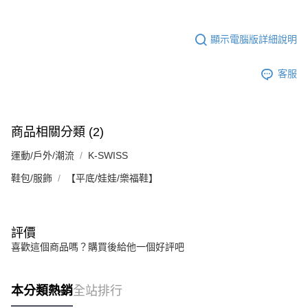
顯示電腦版詳細說明
客服
商品相關分類 (2)
運動/戶外/潮流
K-SWISS
鞋包/服飾
【平底/娃娃/樂福鞋】
評價
喜歡這個商品嗎？購買後給他一個好評吧
本分類熱銷
全站排行