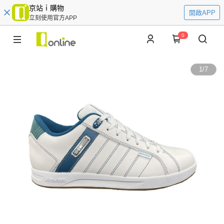
京站ｉ購物
開啟APP
立刻使用官方APP
0
1
/
7