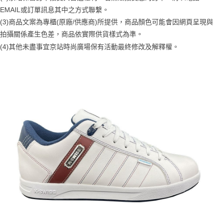
１．簡單：不需註冊會員、不需綁卡、不需儲值。
運送方式
消。如遇「轉專審核」未通過狀況，表示未達大哥付你分期系統評分，恕無
EMAIL或訂單訊息其中之方式聯繫。
２．便利：只要手機號碼，簡訊認證，即可結帳。
法說明評估內容。
３．安心：先確認商品／服務後，再付款。
(3)商品文案為專櫃(原廠/供應商)所提供，商品顏色可能會因網頁呈現與
付款後全家取貨
【繳款方式說明】
拍攝關係產生色差，商品依實際供貨樣式為準。
1.分期款項不併入電信帳單，「大哥付你分期」於每月結算日後寄送繳費提
每筆NT$70，滿NT$899(含以上)免運費
【「AFTEE先享後付」結帳流程】
醒簡訊。
(4)
其他未盡事宜
京站時尚廣場保有活動最終修改及解釋權。
１．於結帳方式選擇「AFTEE先享後付」後，將跳轉至「AFTEE先享後付」
2.透過簡訊連結打開帳單後，可選擇「超商條碼／台灣大直營門市／銀行轉
付款後7-11取貨
結帳頁面，進行簡訊認證並確認金額後，即可完成結帳。
帳／街口支付／iPASS MONEY」等通路繳費。
２．訂單成立數日內，您將收到繳費通知簡訊。
每筆NT$70，滿NT$899(含以上)免運費
３．收到繳費通知簡訊後14天內，點擊此簡訊中的連結，可透過四大超商／
【注意事項】
ATM／網路銀行／等多元方式進行付款，方視為交易完成。
宅配
1.本服務係由「台灣大哥大股份有限公司」（以下簡稱本公司）所提供，讓
※ 請注意：結帳手續完成當下不需立刻繳費，但若您需要取消訂單，請聯絡
用戶於交易時，得透過本服務購買商品或服務，並由商店將買賣／分期付款
每筆NT$100，滿NT$1,000(含以上)免運費
購買商品的店家。未經商家同意取消之訂單仍視為有效，需透過AFTEE先享
買賣價金債權讓與本公司後，依約使用本公司帳單繳交帳款。
後付繳納相關費用。
2.基於同意付款使用「大哥付你分期」之契約關係目的，商店將以您的個人
京站台北店客服中心(1F星巴克旁) 即日起不提供京站紙袋，取件時
※ 交易是否成功請以「AFTEE先享後付 」之結帳頁面顯示為準，若有關於
資料（包含姓名、電話或地址）提供予台灣大哥大進項蒐集、處理及利用，
是否繳費成功／繳費後需取消欲退款等相關疑問，請聯繫「AFTEE先享後付
請自備購物袋，若需購買紙袋可現場詢問
由本公司與您本人進行分期帳單所需資料之確認、核對及更正。
客戶支援中心」
https://netprotections.freshdesk.com/support/home
3.完整用戶服務條款，請詳閱以下連結：
https://oppay.tw/userRule
免運費
【注意事項】
１．透過由恩沛科技股份有限公司提供之「AFTEE先享後付」服務完成之交
易，需依本服務之必要範圍內提供個人資料，並將交易相關給付款項請求債
權轉讓予恩沛科技股份有限公司。
２．關於個人資料處理事宜，請瀏覽以下網址：
https://aftee.tw/terms/#terms3
３．未成年的使用者請事先徵得法定代理人或監護人之同意方可使用
「AFTEE先享後付」，若未經同意申辦者引起之損失，本公司不負相關責