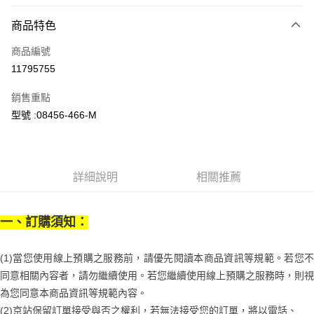
信用卡分期付款
6 期 0 利率 每期
NT$546
21家銀行
商品特色
合作金庫商業銀行
第一商業銀行
LINE Pay
商品編號
華南商業銀行
彰化商業銀行
11795755
Apple Pay
上海商業儲蓄銀行
台北富邦商業銀行
國泰世華商業銀行
兆豐國際商業銀行
銷售重點
街口支付
臺灣中小企業銀行
台中商業銀行
型號 :08456-466-M
匯豐（台灣）商業銀行
華泰商業銀行
悠遊付
聯邦商業銀行
遠東國際商業銀行
元大商業銀行
永豐商業銀行
Google Pay
玉山商業銀行
星展（台灣）商業銀行
詳細說明
相關推薦
台新國際商業銀行
中國信託商業銀行
全盈+PAY
台灣樂天信用卡公司
大哥付你分期
一、訂購須知：
相關說明
【大哥付你分期使用說明】
AFTEE先享後付
1.本服務由台灣大哥大提供，台灣大哥大用戶可立即使用無須另外申請。
(1)當您使用線上預購之服務前，請優先閱讀本商品資訊等規範。若您不
2.付款方式選擇「大哥付你分期」，訂單成立後會自動跳轉到大哥付的交易
相關說明
同意相關內容者，請勿繼續使用。若您繼續使用線上預購之服務時，則視
流程，驗證手機門號後，選擇欲分期的期數、繳款截止日，確認付款後即完
【關於「AFTEE先享後付」】
成交易。
ATM付款
為您同意本商品資訊等規範內容。
AFTEE先享後付是「在收到商品之後才付款」的支付方式。 讓您購物簡單
3.實際核准額度、可分期數及費用金額請依後續交易確認頁面所載為準。
便利好安心！
(2)京站保留訂單接受與否之權利，若無法接受您的訂單，將以電話、
4.訂單成立30分鐘內，如未前往確認交易或遇審核未通過，訂單將自動取