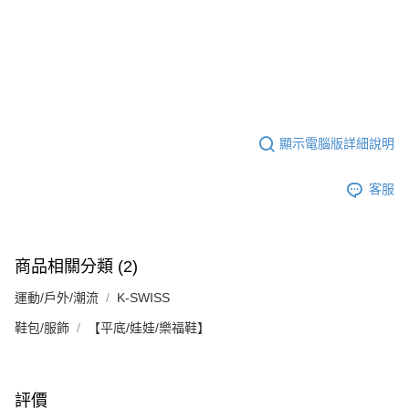
顯示電腦版詳細說明
客服
商品相關分類 (2)
運動/戶外/潮流
K-SWISS
鞋包/服飾
【平底/娃娃/樂福鞋】
評價