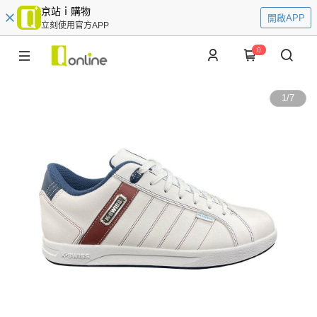
京站ｉ購物
開啟APP
立刻使用官方APP
0
1
/
7