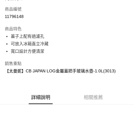
商品編號
街口支付
11796148
悠遊付
商品特色
Google Pay
蓋子上配有過濾孔
全盈+PAY
可放入冰箱直立冷藏
寬口設計方便清潔
大哥付你分期
相關說明
銷售重點
【大哥付你分期使用說明】
【太曼妮】CB JAPAN LOG金屬蓋把手玻璃水壺-1.0L(3013)
AFTEE先享後付
1.本服務由台灣大哥大提供，台灣大哥大用戶可立即使用無須另外申請。
2.付款方式選擇「大哥付你分期」，訂單成立後會自動跳轉到大哥付的交易
相關說明
流程，驗證手機門號後，選擇欲分期的期數、繳款截止日，確認付款後即完
【關於「AFTEE先享後付」】
成交易。
ATM付款
AFTEE先享後付是「在收到商品之後才付款」的支付方式。 讓您購物簡單
3.實際核准額度、可分期數及費用金額請依後續交易確認頁面所載為準。
便利好安心！
詳細說明
相關推薦
4.訂單成立30分鐘內，如未前往確認交易或遇審核未通過，訂單將自動取
１．簡單：不需註冊會員、不需綁卡、不需儲值。
運送方式
消。如遇「轉專審核」未通過狀況，表示未達大哥付你分期系統評分，恕無
２．便利：只要手機號碼，簡訊認證，即可結帳。
法說明評估內容。
３．安心：先確認商品／服務後，再付款。
付款後全家取貨
【繳款方式說明】
1.分期款項不併入電信帳單，「大哥付你分期」於每月結算日後寄送繳費提
每筆NT$70，滿NT$899(含以上)免運費
【「AFTEE先享後付」結帳流程】
醒簡訊。
１．於結帳方式選擇「AFTEE先享後付」後，將跳轉至「AFTEE先享後付」
2.透過簡訊連結打開帳單後，可選擇「超商條碼／台灣大直營門市／銀行轉