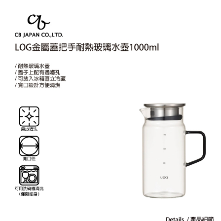
付款後7-11取貨
結帳頁面，進行簡訊認證並確認金額後，即可完成結帳。
帳／街口支付／iPASS MONEY」等通路繳費。
２．訂單成立數日內，您將收到繳費通知簡訊。
每筆NT$70，滿NT$899(含以上)免運費
３．收到繳費通知簡訊後14天內，點擊此簡訊中的連結，可透過四大超商／
【注意事項】
ATM／網路銀行／等多元方式進行付款，方視為交易完成。
宅配
1.本服務係由「台灣大哥大股份有限公司」（以下簡稱本公司）所提供，讓
※ 請注意：結帳手續完成當下不需立刻繳費，但若您需要取消訂單，請聯絡
用戶於交易時，得透過本服務購買商品或服務，並由商店將買賣／分期付款
每筆NT$100，滿NT$1,000(含以上)免運費
購買商品的店家。未經商家同意取消之訂單仍視為有效，需透過AFTEE先享
買賣價金債權讓與本公司後，依約使用本公司帳單繳交帳款。
後付繳納相關費用。
2.基於同意付款使用「大哥付你分期」之契約關係目的，商店將以您的個人
京站台北店客服中心(1F星巴克旁) 即日起不提供京站紙袋，取件時
※ 交易是否成功請以「AFTEE先享後付 」之結帳頁面顯示為準，若有關於
資料（包含姓名、電話或地址）提供予台灣大哥大進項蒐集、處理及利用，
是否繳費成功／繳費後需取消欲退款等相關疑問，請聯繫「AFTEE先享後付
請自備購物袋，若需購買紙袋可現場詢問
由本公司與您本人進行分期帳單所需資料之確認、核對及更正。
客戶支援中心」
https://netprotections.freshdesk.com/support/home
3.完整用戶服務條款，請詳閱以下連結：
https://oppay.tw/userRule
免運費
【注意事項】
１．透過由恩沛科技股份有限公司提供之「AFTEE先享後付」服務完成之交
易，需依本服務之必要範圍內提供個人資料，並將交易相關給付款項請求債
權轉讓予恩沛科技股份有限公司。
２．關於個人資料處理事宜，請瀏覽以下網址：
https://aftee.tw/terms/#terms3
３．未成年的使用者請事先徵得法定代理人或監護人之同意方可使用
「AFTEE先享後付」，若未經同意申辦者引起之損失，本公司不負相關責
任。
４．使用「AFTEE先享後付」時，將依據個別帳號之用戶狀況，依本公司即
時審查核予不同之上限額度；若仍有額度不足之情形，本公司將視審查結果
請求用戶進行身份認證。
５．嚴禁一人註冊多個帳號或使用他人資訊註冊。若發現惡意使用之情形，
恩沛科技股份有限公司將有權停止該用戶之使用額度並採取法律行動。