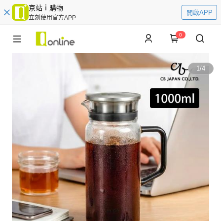
京站ｉ購物
開啟APP
立刻使用官方APP
0
1
/
4