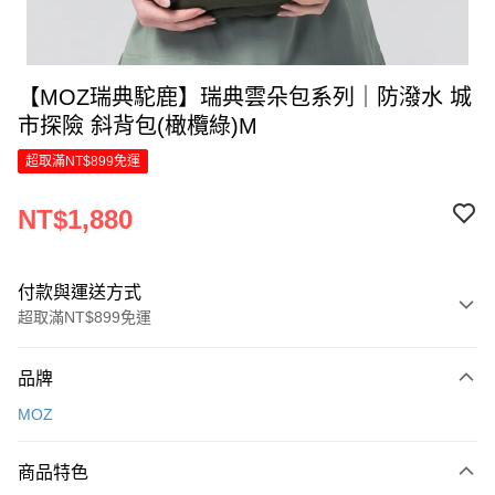
【MOZ瑞典駝鹿】瑞典雲朵包系列｜防潑水 城
市探險 斜背包(橄欖綠)M
超取滿NT$899免運
NT$1,880
付款與運送方式
超取滿NT$899免運
付款方式
品牌
信用卡一次付款
MOZ
LINE Pay
商品特色
Apple Pay