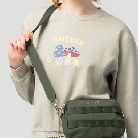
２．訂單成立數日內，您將收到繳費通知簡訊。
每筆NT$70，滿NT$899(含以上)免運費
３．收到繳費通知簡訊後14天內，點擊此簡訊中的連結，可透過四大超商／
【注意事項】
ATM／網路銀行／等多元方式進行付款，方視為交易完成。
宅配
1.本服務係由「台灣大哥大股份有限公司」（以下簡稱本公司）所提供，讓
※ 請注意：結帳手續完成當下不需立刻繳費，但若您需要取消訂單，請聯絡
用戶於交易時，得透過本服務購買商品或服務，並由商店將買賣／分期付款
每筆NT$100，滿NT$1,000(含以上)免運費
購買商品的店家。未經商家同意取消之訂單仍視為有效，需透過AFTEE先享
買賣價金債權讓與本公司後，依約使用本公司帳單繳交帳款。
後付繳納相關費用。
2.基於同意付款使用「大哥付你分期」之契約關係目的，商店將以您的個人
京站台北店客服中心(1F星巴克旁) 即日起不提供京站紙袋，取件時
※ 交易是否成功請以「AFTEE先享後付 」之結帳頁面顯示為準，若有關於
資料（包含姓名、電話或地址）提供予台灣大哥大進項蒐集、處理及利用，
是否繳費成功／繳費後需取消欲退款等相關疑問，請聯繫「AFTEE先享後付
請自備購物袋，若需購買紙袋可現場詢問
由本公司與您本人進行分期帳單所需資料之確認、核對及更正。
客戶支援中心」
https://netprotections.freshdesk.com/support/home
3.完整用戶服務條款，請詳閱以下連結：
https://oppay.tw/userRule
免運費
【注意事項】
１．透過由恩沛科技股份有限公司提供之「AFTEE先享後付」服務完成之交
易，需依本服務之必要範圍內提供個人資料，並將交易相關給付款項請求債
權轉讓予恩沛科技股份有限公司。
２．關於個人資料處理事宜，請瀏覽以下網址：
https://aftee.tw/terms/#terms3
３．未成年的使用者請事先徵得法定代理人或監護人之同意方可使用
「AFTEE先享後付」，若未經同意申辦者引起之損失，本公司不負相關責
任。
４．使用「AFTEE先享後付」時，將依據個別帳號之用戶狀況，依本公司即
時審查核予不同之上限額度；若仍有額度不足之情形，本公司將視審查結果
請求用戶進行身份認證。
５．嚴禁一人註冊多個帳號或使用他人資訊註冊。若發現惡意使用之情形，
恩沛科技股份有限公司將有權停止該用戶之使用額度並採取法律行動。