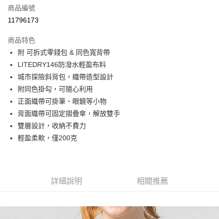
商品編號
街口支付
11796173
悠遊付
商品特色
Google Pay
附 可拆式零錢包 & 同色寬背帶
全盈+PAY
LITEDRY146防潑水輕盈布料
城市探險斜背包，織帶造型設計
大哥付你分期
附同色掛勾，可隨心利用
相關說明
正面織帶可掛筆、眼鏡等小物
【大哥付你分期使用說明】
AFTEE先享後付
1.本服務由台灣大哥大提供，台灣大哥大用戶可立即使用無須另外申請。
背面織帶可固定摺疊傘，解放雙手
2.付款方式選擇「大哥付你分期」，訂單成立後會自動跳轉到大哥付的交易
相關說明
雙層設計，收納不費力
流程，驗證手機門號後，選擇欲分期的期數、繳款截止日，確認付款後即完
【關於「AFTEE先享後付」】
輕盈柔軟，僅200克
成交易。
ATM付款
AFTEE先享後付是「在收到商品之後才付款」的支付方式。 讓您購物簡單
3.實際核准額度、可分期數及費用金額請依後續交易確認頁面所載為準。
便利好安心！
4.訂單成立30分鐘內，如未前往確認交易或遇審核未通過，訂單將自動取
１．簡單：不需註冊會員、不需綁卡、不需儲值。
運送方式
消。如遇「轉專審核」未通過狀況，表示未達大哥付你分期系統評分，恕無
２．便利：只要手機號碼，簡訊認證，即可結帳。
法說明評估內容。
３．安心：先確認商品／服務後，再付款。
詳細說明
相關推薦
付款後全家取貨
【繳款方式說明】
1.分期款項不併入電信帳單，「大哥付你分期」於每月結算日後寄送繳費提
每筆NT$70，滿NT$899(含以上)免運費
【「AFTEE先享後付」結帳流程】
醒簡訊。
１．於結帳方式選擇「AFTEE先享後付」後，將跳轉至「AFTEE先享後付」
2.透過簡訊連結打開帳單後，可選擇「超商條碼／台灣大直營門市／銀行轉
付款後7-11取貨
結帳頁面，進行簡訊認證並確認金額後，即可完成結帳。
帳／街口支付／iPASS MONEY」等通路繳費。