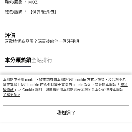
鞋包/服飾
MOZ
鞋包/服飾
【側肩/後背包】
評價
喜歡這個商品嗎？購買後給他一個好評吧
本分類熱銷
全站排行
本網站中使用 cookie，欲查詢有關本網站使用 cookie 方式之詳情，及若您不希
熱門標籤
望在電腦上使用 cookie 時應如何變更電腦的 cookie 設定，請參閱本網站「
隱私
權條款
」之 Cookie 聲明。您繼續使用本網站即表示您同意本公司得按本網站使
用條款之 Cookie 聲明使用 cookie。
了解更多 >
我知道了