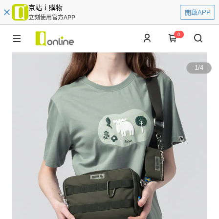
京站ｉ購物
開啟APP
立刻使用官方APP
0
1
/
4