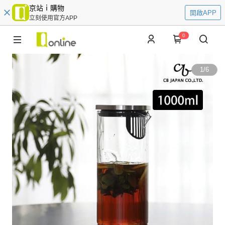
京站ｉ購物
開啟APP
立刻使用官方APP
0
1
/
6