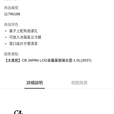
商品編號
街口支付
11796188
悠遊付
商品特色
Google Pay
蓋子上配有過濾孔
全盈+PAY
可放入冰箱直立冷藏
寬口設計方便清潔
大哥付你分期
相關說明
銷售重點
【大哥付你分期使用說明】
【太曼妮】CB JAPAN LOG金屬蓋玻璃水壺-1.0L(3037)
AFTEE先享後付
1.本服務由台灣大哥大提供，台灣大哥大用戶可立即使用無須另外申請。
2.付款方式選擇「大哥付你分期」，訂單成立後會自動跳轉到大哥付的交易
相關說明
流程，驗證手機門號後，選擇欲分期的期數、繳款截止日，確認付款後即完
【關於「AFTEE先享後付」】
成交易。
ATM付款
AFTEE先享後付是「在收到商品之後才付款」的支付方式。 讓您購物簡單
3.實際核准額度、可分期數及費用金額請依後續交易確認頁面所載為準。
便利好安心！
詳細說明
相關推薦
4.訂單成立30分鐘內，如未前往確認交易或遇審核未通過，訂單將自動取
１．簡單：不需註冊會員、不需綁卡、不需儲值。
運送方式
消。如遇「轉專審核」未通過狀況，表示未達大哥付你分期系統評分，恕無
２．便利：只要手機號碼，簡訊認證，即可結帳。
法說明評估內容。
３．安心：先確認商品／服務後，再付款。
付款後全家取貨
【繳款方式說明】
1.分期款項不併入電信帳單，「大哥付你分期」於每月結算日後寄送繳費提
每筆NT$70，滿NT$899(含以上)免運費
【「AFTEE先享後付」結帳流程】
醒簡訊。
１．於結帳方式選擇「AFTEE先享後付」後，將跳轉至「AFTEE先享後付」
2.透過簡訊連結打開帳單後，可選擇「超商條碼／台灣大直營門市／銀行轉