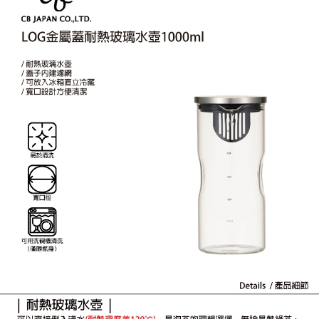
付款後7-11取貨
結帳頁面，進行簡訊認證並確認金額後，即可完成結帳。
帳／街口支付／iPASS MONEY」等通路繳費。
２．訂單成立數日內，您將收到繳費通知簡訊。
每筆NT$70，滿NT$899(含以上)免運費
３．收到繳費通知簡訊後14天內，點擊此簡訊中的連結，可透過四大超商／
【注意事項】
ATM／網路銀行／等多元方式進行付款，方視為交易完成。
宅配
1.本服務係由「台灣大哥大股份有限公司」（以下簡稱本公司）所提供，讓
※ 請注意：結帳手續完成當下不需立刻繳費，但若您需要取消訂單，請聯絡
用戶於交易時，得透過本服務購買商品或服務，並由商店將買賣／分期付款
每筆NT$100，滿NT$1,000(含以上)免運費
購買商品的店家。未經商家同意取消之訂單仍視為有效，需透過AFTEE先享
買賣價金債權讓與本公司後，依約使用本公司帳單繳交帳款。
後付繳納相關費用。
2.基於同意付款使用「大哥付你分期」之契約關係目的，商店將以您的個人
京站台北店客服中心(1F星巴克旁) 即日起不提供京站紙袋，取件時
※ 交易是否成功請以「AFTEE先享後付 」之結帳頁面顯示為準，若有關於
資料（包含姓名、電話或地址）提供予台灣大哥大進項蒐集、處理及利用，
是否繳費成功／繳費後需取消欲退款等相關疑問，請聯繫「AFTEE先享後付
請自備購物袋，若需購買紙袋可現場詢問
由本公司與您本人進行分期帳單所需資料之確認、核對及更正。
客戶支援中心」
https://netprotections.freshdesk.com/support/home
3.完整用戶服務條款，請詳閱以下連結：
https://oppay.tw/userRule
免運費
【注意事項】
１．透過由恩沛科技股份有限公司提供之「AFTEE先享後付」服務完成之交
易，需依本服務之必要範圍內提供個人資料，並將交易相關給付款項請求債
權轉讓予恩沛科技股份有限公司。
２．關於個人資料處理事宜，請瀏覽以下網址：
https://aftee.tw/terms/#terms3
３．未成年的使用者請事先徵得法定代理人或監護人之同意方可使用
「AFTEE先享後付」，若未經同意申辦者引起之損失，本公司不負相關責
任。
４．使用「AFTEE先享後付」時，將依據個別帳號之用戶狀況，依本公司即
時審查核予不同之上限額度；若仍有額度不足之情形，本公司將視審查結果
請求用戶進行身份認證。
５．嚴禁一人註冊多個帳號或使用他人資訊註冊。若發現惡意使用之情形，
恩沛科技股份有限公司將有權停止該用戶之使用額度並採取法律行動。