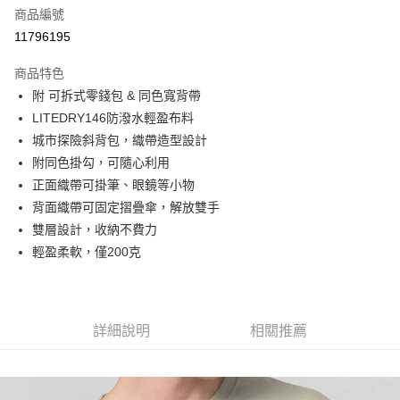
商品編號
街口支付
11796195
悠遊付
商品特色
Google Pay
附 可拆式零錢包 & 同色寬背帶
全盈+PAY
LITEDRY146防潑水輕盈布料
城市探險斜背包，織帶造型設計
大哥付你分期
附同色掛勾，可隨心利用
相關說明
正面織帶可掛筆、眼鏡等小物
【大哥付你分期使用說明】
AFTEE先享後付
1.本服務由台灣大哥大提供，台灣大哥大用戶可立即使用無須另外申請。
背面織帶可固定摺疊傘，解放雙手
2.付款方式選擇「大哥付你分期」，訂單成立後會自動跳轉到大哥付的交易
相關說明
雙層設計，收納不費力
流程，驗證手機門號後，選擇欲分期的期數、繳款截止日，確認付款後即完
【關於「AFTEE先享後付」】
輕盈柔軟，僅200克
成交易。
ATM付款
AFTEE先享後付是「在收到商品之後才付款」的支付方式。 讓您購物簡單
3.實際核准額度、可分期數及費用金額請依後續交易確認頁面所載為準。
便利好安心！
4.訂單成立30分鐘內，如未前往確認交易或遇審核未通過，訂單將自動取
１．簡單：不需註冊會員、不需綁卡、不需儲值。
運送方式
消。如遇「轉專審核」未通過狀況，表示未達大哥付你分期系統評分，恕無
２．便利：只要手機號碼，簡訊認證，即可結帳。
法說明評估內容。
３．安心：先確認商品／服務後，再付款。
詳細說明
相關推薦
付款後全家取貨
【繳款方式說明】
1.分期款項不併入電信帳單，「大哥付你分期」於每月結算日後寄送繳費提
每筆NT$70，滿NT$899(含以上)免運費
【「AFTEE先享後付」結帳流程】
醒簡訊。
１．於結帳方式選擇「AFTEE先享後付」後，將跳轉至「AFTEE先享後付」
2.透過簡訊連結打開帳單後，可選擇「超商條碼／台灣大直營門市／銀行轉
付款後7-11取貨
結帳頁面，進行簡訊認證並確認金額後，即可完成結帳。
帳／街口支付／iPASS MONEY」等通路繳費。