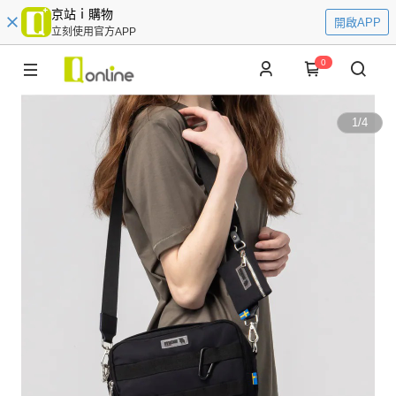
京站ｉ購物
開啟APP
立刻使用官方APP
0
1
/
4