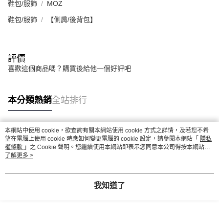
鞋包/服飾
MOZ
鞋包/服飾
【側肩/後背包】
評價
喜歡這個商品嗎？購買後給他一個好評吧
本分類熱銷
全站排行
本網站中使用 cookie，欲查詢有關本網站使用 cookie 方式之詳情，及若您不希
熱門標籤
望在電腦上使用 cookie 時應如何變更電腦的 cookie 設定，請參閱本網站「
隱私
權條款
」之 Cookie 聲明。您繼續使用本網站即表示您同意本公司得按本網站使
用條款之 Cookie 聲明使用 cookie。
了解更多 >
我知道了