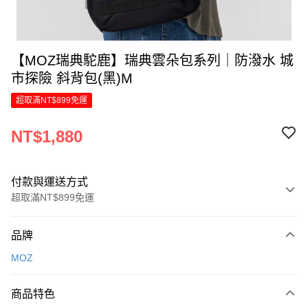
【MOZ瑞典駝鹿】瑞典雲朵包系列｜防潑水 城
市探險 斜背包(黑)M
超取滿NT$899免運
NT$1,880
付款與運送方式
超取滿NT$899免運
付款方式
品牌
信用卡一次付款
MOZ
LINE Pay
商品特色
Apple Pay