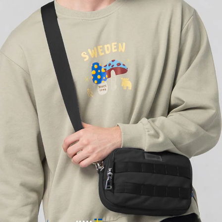
２．訂單成立數日內，您將收到繳費通知簡訊。
每筆NT$70，滿NT$899(含以上)免運費
３．收到繳費通知簡訊後14天內，點擊此簡訊中的連結，可透過四大超商／
【注意事項】
ATM／網路銀行／等多元方式進行付款，方視為交易完成。
宅配
1.本服務係由「台灣大哥大股份有限公司」（以下簡稱本公司）所提供，讓
※ 請注意：結帳手續完成當下不需立刻繳費，但若您需要取消訂單，請聯絡
用戶於交易時，得透過本服務購買商品或服務，並由商店將買賣／分期付款
每筆NT$100，滿NT$1,000(含以上)免運費
購買商品的店家。未經商家同意取消之訂單仍視為有效，需透過AFTEE先享
買賣價金債權讓與本公司後，依約使用本公司帳單繳交帳款。
後付繳納相關費用。
2.基於同意付款使用「大哥付你分期」之契約關係目的，商店將以您的個人
京站台北店客服中心(1F星巴克旁) 即日起不提供京站紙袋，取件時
※ 交易是否成功請以「AFTEE先享後付 」之結帳頁面顯示為準，若有關於
資料（包含姓名、電話或地址）提供予台灣大哥大進項蒐集、處理及利用，
是否繳費成功／繳費後需取消欲退款等相關疑問，請聯繫「AFTEE先享後付
請自備購物袋，若需購買紙袋可現場詢問
由本公司與您本人進行分期帳單所需資料之確認、核對及更正。
客戶支援中心」
https://netprotections.freshdesk.com/support/home
3.完整用戶服務條款，請詳閱以下連結：
https://oppay.tw/userRule
免運費
【注意事項】
１．透過由恩沛科技股份有限公司提供之「AFTEE先享後付」服務完成之交
易，需依本服務之必要範圍內提供個人資料，並將交易相關給付款項請求債
權轉讓予恩沛科技股份有限公司。
２．關於個人資料處理事宜，請瀏覽以下網址：
https://aftee.tw/terms/#terms3
３．未成年的使用者請事先徵得法定代理人或監護人之同意方可使用
「AFTEE先享後付」，若未經同意申辦者引起之損失，本公司不負相關責
任。
４．使用「AFTEE先享後付」時，將依據個別帳號之用戶狀況，依本公司即
時審查核予不同之上限額度；若仍有額度不足之情形，本公司將視審查結果
請求用戶進行身份認證。
５．嚴禁一人註冊多個帳號或使用他人資訊註冊。若發現惡意使用之情形，
恩沛科技股份有限公司將有權停止該用戶之使用額度並採取法律行動。