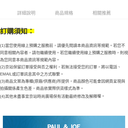
1.分期款項不併入電信帳單，「大哥付你分期」於每月結算日後寄送繳費提
每筆NT$70，滿NT$1,000(含以上)免運費
【「AFTEE先享後付」結帳流程】
醒簡訊。
１．於結帳方式選擇「AFTEE先享後付」後，將跳轉至「AFTEE先享後付」
2.透過簡訊連結打開帳單後，可選擇「超商條碼／台灣大直營門市／銀行轉
付款後7-11取貨
詳細說明
商品規格
相關推薦
結帳頁面，進行簡訊認證並確認金額後，即可完成結帳。
帳／街口支付／iPASS MONEY」等通路繳費。
２．訂單成立數日內，您將收到繳費通知簡訊。
每筆NT$70，滿NT$1,000(含以上)免運費
３．收到繳費通知簡訊後14天內，點擊此簡訊中的連結，可透過四大超商／
【注意事項】
ATM／網路銀行／等多元方式進行付款，方視為交易完成。
訂購須知：
宅配
1.本服務係由「台灣大哥大股份有限公司」（以下簡稱本公司）所提供，讓
※ 請注意：結帳手續完成當下不需立刻繳費，但若您需要取消訂單，請聯絡
用戶於交易時，得透過本服務購買商品或服務，並由商店將買賣／分期付款
每筆NT$100，滿NT$1,200(含以上)免運費
購買商品的店家。未經商家同意取消之訂單仍視為有效，需透過AFTEE先享
買賣價金債權讓與本公司後，依約使用本公司帳單繳交帳款。
後付繳納相關費用。
(1)當您使用線上預購之服務前，請優先閱讀本商品資訊等規範。若您不
2.基於同意付款使用「大哥付你分期」之契約關係目的，商店將以您的個人
京站台北店客服中心(1F星巴克旁) 即日起不提供京站紙袋，取件時
※ 交易是否成功請以「AFTEE先享後付 」之結帳頁面顯示為準，若有關於
資料（包含姓名、電話或地址）提供予台灣大哥大進項蒐集、處理及利用，
同意相關內容者，請勿繼續使用。若您繼續使用線上預購之服務時，則視
是否繳費成功／繳費後需取消欲退款等相關疑問，請聯繫「AFTEE先享後付
請自備購物袋，若需購買紙袋可現場詢問
由本公司與您本人進行分期帳單所需資料之確認、核對及更正。
客戶支援中心」
https://netprotections.freshdesk.com/support/home
為您同意本商品資訊等規範內容。
3.完整用戶服務條款，請詳閱以下連結：
https://oppay.tw/userRule
免運費
(2)京站保留訂單接受與否之權利，若無法接受您的訂單，將以電話、
【注意事項】
EMAIL或訂單訊息其中之方式聯繫。
１．透過由恩沛科技股份有限公司提供之「AFTEE先享後付」服務完成之交
易，需依本服務之必要範圍內提供個人資料，並將交易相關給付款項請求債
(3)商品文案為專櫃(原廠/供應商)所提供，商品顏色可能會因網頁呈現與
權轉讓予恩沛科技股份有限公司。
拍攝關係產生色差，商品依實際供貨樣式為準。 
２．關於個人資料處理事宜，請瀏覽以下網址：
https://aftee.tw/terms/#terms3
權。
(4)
其他未盡事宜
京站時尚廣場保有活動最終修改及解釋
３．未成年的使用者請事先徵得法定代理人或監護人之同意方可使用
「AFTEE先享後付」，若未經同意申辦者引起之損失，本公司不負相關責
任。
４．使用「AFTEE先享後付」時，將依據個別帳號之用戶狀況，依本公司即
時審查核予不同之上限額度；若仍有額度不足之情形，本公司將視審查結果
請求用戶進行身份認證。