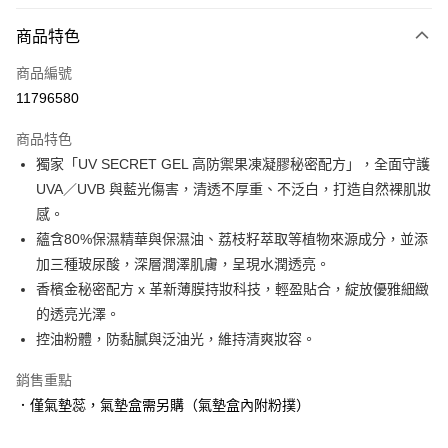
LINE Pay
商品特色
Apple Pay
商品編號
街口支付
11796580
悠遊付
商品特色
Google Pay
獨家「UV SECRET GEL 高防禦果凍凝膠秘密配方」，全面守護
全盈+PAY
UVA／UVB 與藍光傷害，清透不厚重、不泛白，打造自然裸肌妝
感。
大哥付你分期
蘊含80%保濕精華與保濕油、荔枝籽萃取等植物來源成分，並添
相關說明
加三種玻尿酸，深層潤澤肌膚，呈現水潤透亮。
【大哥付你分期使用說明】
AFTEE先享後付
1.本服務由台灣大哥大提供，台灣大哥大用戶可立即使用無須另外申請。
香檳金秘密配方 x 革新薄膜持妝科技，輕盈貼合，綻放優雅細緻
2.付款方式選擇「大哥付你分期」，訂單成立後會自動跳轉到大哥付的交易
相關說明
的透亮光澤。
流程，驗證手機門號後，選擇欲分期的期數、繳款截止日，確認付款後即完
【關於「AFTEE先享後付」】
控油粉體，防黏膩與泛油光，維持清爽妝容。
成交易。
ATM付款
AFTEE先享後付是「在收到商品之後才付款」的支付方式。 讓您購物簡單
3.實際核准額度、可分期數及費用金額請依後續交易確認頁面所載為準。
便利好安心！
4.訂單成立30分鐘內，如未前往確認交易或遇審核未通過，訂單將自動取
銷售重點
１．簡單：不需註冊會員、不需綁卡、不需儲值。
運送方式
消。如遇「轉專審核」未通過狀況，表示未達大哥付你分期系統評分，恕無
２．便利：只要手機號碼，簡訊認證，即可結帳。
．僅氣墊蕊，氣墊盒需另購（氣墊盒內附粉撲）
法說明評估內容。
３．安心：先確認商品／服務後，再付款。
付款後全家取貨
【繳款方式說明】