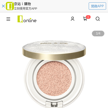
京站ｉ購物
開啟APP
立刻使用官方APP
0
1
/
4