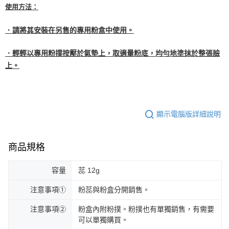
使用方法：
．請將其安裝在另售的專用粉盒中使用。
．輕輕以專用粉撲按壓於氣墊上，取適量粉底，均勻地塗抹於整張臉
上。
顯示電腦版詳細說明
商品規格
容量
蕊 12g
注意事項①
粉蕊與粉盒分開銷售。
注意事項②
粉盒內附粉撲。粉撲也有單獨銷售，有需要
可以單獨購買。