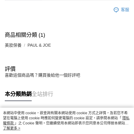
客服
商品相關分類 (1)
美妝保養
PAUL & JOE
評價
喜歡這個商品嗎？購買後給他一個好評吧
本分類熱銷
全站排行
本網站中使用 cookie，欲查詢有關本網站使用 cookie 方式之詳情，及若您不希
熱門標籤
望在電腦上使用 cookie 時應如何變更電腦的 cookie 設定，請參閱本網站「
隱私
權條款
」之 Cookie 聲明。您繼續使用本網站即表示您同意本公司得按本網站使
用條款之 Cookie 聲明使用 cookie。
了解更多 >