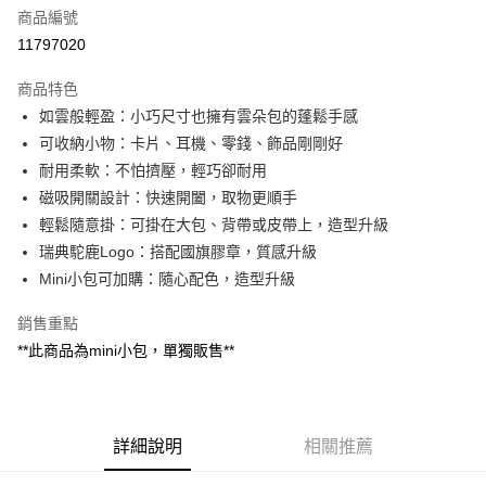
商品編號
街口支付
11797020
悠遊付
商品特色
Google Pay
如雲般輕盈：小巧尺寸也擁有雲朵包的蓬鬆手感
全盈+PAY
可收納小物：卡片、耳機、零錢、飾品剛剛好
耐用柔軟：不怕擠壓，輕巧卻耐用
大哥付你分期
磁吸開關設計：快速開闔，取物更順手
相關說明
輕鬆隨意掛：可掛在大包、背帶或皮帶上，造型升級
【大哥付你分期使用說明】
AFTEE先享後付
1.本服務由台灣大哥大提供，台灣大哥大用戶可立即使用無須另外申請。
瑞典駝鹿Logo：搭配國旗膠章，質感升級
2.付款方式選擇「大哥付你分期」，訂單成立後會自動跳轉到大哥付的交易
相關說明
Mini小包可加購：隨心配色，造型升級
流程，驗證手機門號後，選擇欲分期的期數、繳款截止日，確認付款後即完
【關於「AFTEE先享後付」】
成交易。
ATM付款
AFTEE先享後付是「在收到商品之後才付款」的支付方式。 讓您購物簡單
銷售重點
3.實際核准額度、可分期數及費用金額請依後續交易確認頁面所載為準。
便利好安心！
4.訂單成立30分鐘內，如未前往確認交易或遇審核未通過，訂單將自動取
**此商品為mini小包，單獨販售**
１．簡單：不需註冊會員、不需綁卡、不需儲值。
運送方式
消。如遇「轉專審核」未通過狀況，表示未達大哥付你分期系統評分，恕無
２．便利：只要手機號碼，簡訊認證，即可結帳。
法說明評估內容。
３．安心：先確認商品／服務後，再付款。
付款後全家取貨
【繳款方式說明】
1.分期款項不併入電信帳單，「大哥付你分期」於每月結算日後寄送繳費提
每筆NT$70，滿NT$899(含以上)免運費
【「AFTEE先享後付」結帳流程】
醒簡訊。
詳細說明
相關推薦
１．於結帳方式選擇「AFTEE先享後付」後，將跳轉至「AFTEE先享後付」
2.透過簡訊連結打開帳單後，可選擇「超商條碼／台灣大直營門市／銀行轉
付款後7-11取貨
結帳頁面，進行簡訊認證並確認金額後，即可完成結帳。
帳／街口支付／iPASS MONEY」等通路繳費。