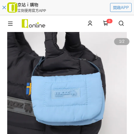
京站ｉ購物
開啟APP
立刻使用官方APP
0
1
/
2