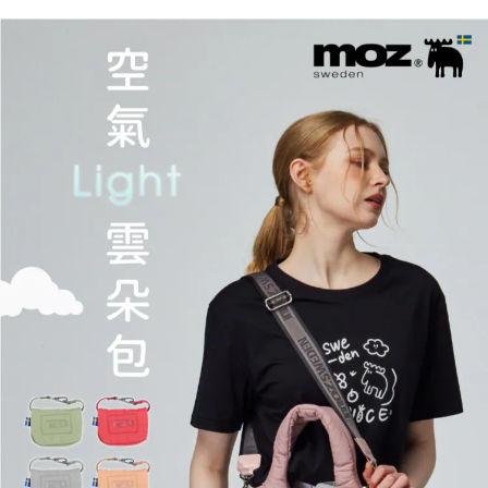
２．訂單成立數日內，您將收到繳費通知簡訊。
每筆NT$70，滿NT$899(含以上)免運費
３．收到繳費通知簡訊後14天內，點擊此簡訊中的連結，可透過四大超商／
【注意事項】
ATM／網路銀行／等多元方式進行付款，方視為交易完成。
宅配
1.本服務係由「台灣大哥大股份有限公司」（以下簡稱本公司）所提供，讓
※ 請注意：結帳手續完成當下不需立刻繳費，但若您需要取消訂單，請聯絡
用戶於交易時，得透過本服務購買商品或服務，並由商店將買賣／分期付款
每筆NT$100，滿NT$1,000(含以上)免運費
購買商品的店家。未經商家同意取消之訂單仍視為有效，需透過AFTEE先享
買賣價金債權讓與本公司後，依約使用本公司帳單繳交帳款。
後付繳納相關費用。
2.基於同意付款使用「大哥付你分期」之契約關係目的，商店將以您的個人
京站台北店客服中心(1F星巴克旁) 即日起不提供京站紙袋，取件時
※ 交易是否成功請以「AFTEE先享後付 」之結帳頁面顯示為準，若有關於
資料（包含姓名、電話或地址）提供予台灣大哥大進項蒐集、處理及利用，
是否繳費成功／繳費後需取消欲退款等相關疑問，請聯繫「AFTEE先享後付
請自備購物袋，若需購買紙袋可現場詢問
由本公司與您本人進行分期帳單所需資料之確認、核對及更正。
客戶支援中心」
https://netprotections.freshdesk.com/support/home
3.完整用戶服務條款，請詳閱以下連結：
https://oppay.tw/userRule
免運費
【注意事項】
１．透過由恩沛科技股份有限公司提供之「AFTEE先享後付」服務完成之交
易，需依本服務之必要範圍內提供個人資料，並將交易相關給付款項請求債
權轉讓予恩沛科技股份有限公司。
２．關於個人資料處理事宜，請瀏覽以下網址：
https://aftee.tw/terms/#terms3
３．未成年的使用者請事先徵得法定代理人或監護人之同意方可使用
「AFTEE先享後付」，若未經同意申辦者引起之損失，本公司不負相關責
任。
４．使用「AFTEE先享後付」時，將依據個別帳號之用戶狀況，依本公司即
時審查核予不同之上限額度；若仍有額度不足之情形，本公司將視審查結果
請求用戶進行身份認證。
５．嚴禁一人註冊多個帳號或使用他人資訊註冊。若發現惡意使用之情形，
恩沛科技股份有限公司將有權停止該用戶之使用額度並採取法律行動。