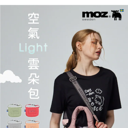
２．訂單成立數日內，您將收到繳費通知簡訊。
每筆NT$70，滿NT$899(含以上)免運費
３．收到繳費通知簡訊後14天內，點擊此簡訊中的連結，可透過四大超商／
【注意事項】
ATM／網路銀行／等多元方式進行付款，方視為交易完成。
宅配
1.本服務係由「台灣大哥大股份有限公司」（以下簡稱本公司）所提供，讓
※ 請注意：結帳手續完成當下不需立刻繳費，但若您需要取消訂單，請聯絡
用戶於交易時，得透過本服務購買商品或服務，並由商店將買賣／分期付款
每筆NT$100，滿NT$1,000(含以上)免運費
購買商品的店家。未經商家同意取消之訂單仍視為有效，需透過AFTEE先享
買賣價金債權讓與本公司後，依約使用本公司帳單繳交帳款。
後付繳納相關費用。
2.基於同意付款使用「大哥付你分期」之契約關係目的，商店將以您的個人
京站台北店客服中心(1F星巴克旁) 即日起不提供京站紙袋，取件時
※ 交易是否成功請以「AFTEE先享後付 」之結帳頁面顯示為準，若有關於
資料（包含姓名、電話或地址）提供予台灣大哥大進項蒐集、處理及利用，
是否繳費成功／繳費後需取消欲退款等相關疑問，請聯繫「AFTEE先享後付
請自備購物袋，若需購買紙袋可現場詢問
由本公司與您本人進行分期帳單所需資料之確認、核對及更正。
客戶支援中心」
https://netprotections.freshdesk.com/support/home
3.完整用戶服務條款，請詳閱以下連結：
https://oppay.tw/userRule
免運費
【注意事項】
１．透過由恩沛科技股份有限公司提供之「AFTEE先享後付」服務完成之交
易，需依本服務之必要範圍內提供個人資料，並將交易相關給付款項請求債
權轉讓予恩沛科技股份有限公司。
２．關於個人資料處理事宜，請瀏覽以下網址：
https://aftee.tw/terms/#terms3
３．未成年的使用者請事先徵得法定代理人或監護人之同意方可使用
「AFTEE先享後付」，若未經同意申辦者引起之損失，本公司不負相關責
任。
４．使用「AFTEE先享後付」時，將依據個別帳號之用戶狀況，依本公司即
時審查核予不同之上限額度；若仍有額度不足之情形，本公司將視審查結果
請求用戶進行身份認證。
５．嚴禁一人註冊多個帳號或使用他人資訊註冊。若發現惡意使用之情形，
恩沛科技股份有限公司將有權停止該用戶之使用額度並採取法律行動。