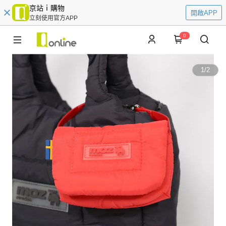
京站ｉ購物
開啟APP
立刻使用官方APP
0
1
/
2