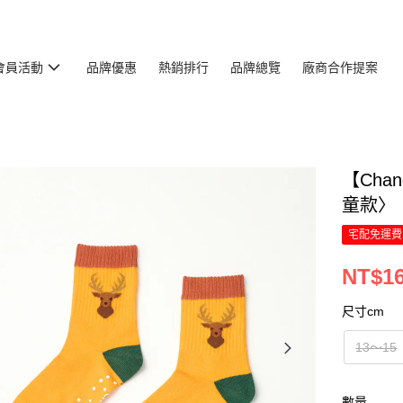
會員活動
品牌優惠
熱銷排行
品牌總覽
廠商合作提案
【Cha
童款〉
宅配免運費
NT$1
尺寸cm
13～15
數量