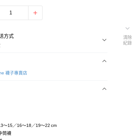
送方式
清除
紀錄
費
次付款
Tone 襪子專賣店
3～15／16～18／19～22 cm
y
中筒襪