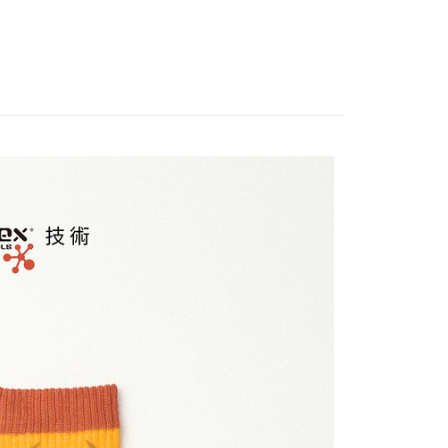
功／繳費後需取消欲退款等相關疑問，請聯繫「AFTEE先享後
公司與您本人進行分期帳單所需資料之確認、核對及更正。
援中心」
https://netprotections.freshdesk.com/support/home
戶服務條款，請詳閱以下連結：
https://oppay.tw/userRule
項】
客服中心(1F星巴克旁) 即日起不提供京站紙袋，取件時
恩沛科技股份有限公司提供之「AFTEE先享後付」服務完成之
依本服務之必要範圍內提供個人資料，並將交易相關給付款項請
物袋，若需購買紙袋可現場詢問
讓予恩沛科技股份有限公司。
個人資料處理事宜，請瀏覽以下網址：
ee.tw/terms/#terms3
年的使用者請事先徵得法定代理人或監護人之同意方可使用
E先享後付」，若未經同意申辦者引起之損失，本公司不負相關責
AFTEE先享後付」時，將依據個別帳號之用戶狀況，依本公司
核予不同之上限額度；若仍有額度不足之情形，本公司將視審查
用戶進行身份認證。
一人註冊多個帳號或使用他人資訊註冊。若發現惡意使用之情
科技股份有限公司將有權停止該用戶之使用額度並採取法律行