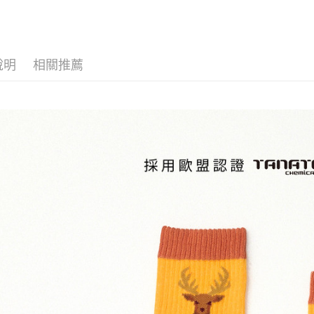
是否繳費成
免運優惠
用，由本
付客戶支
免運費
3.完整用
【注意事
京站台北店
１．透過由
說明
相關推薦
交易，需
請自備購
求債權轉
免運費
２．關於
https://aft
３．未成
「AFTE
任。
４．使用「
即時審查
結果請求
５．嚴禁
形，恩沛
動。