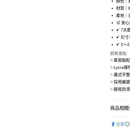
顏色｜
全盈+PAY
材質｜6
大哥付你
產地｜
相關說明
🛒 安
【大哥付
AFTEE先
✔ 7
1.本服務
2.付款方
相關說明
✔ 尺
流程，驗
【關於「A
✔ 1
ATM付款
完成交易
AFTEE
3.實際核
便利好安
銷售重點
4.訂單成
１．簡單
✨氯菊酯配
消。如遇
２．便利
運送方式
無法說明
✨Lycr
３．安心
【繳款方
✨義式平整
付款後全
1.分期款
【「AFT
✨採用嚴
醒簡訊。
每筆NT$7
１．於結帳
2.透過簡
✨腳底防
付」結帳
帳／街口支
付款後7-1
２．訂單
３．收到繳
每筆NT$7
【注意事
／ATM／
商品相關分
1.本服務
※ 請注意
宅配
用戶於交
絡購買商品
飾品/配件
款買賣價
先享後付
每筆NT$1
分享
2.基於同
※ 交易是
飾品/配件
資料（包