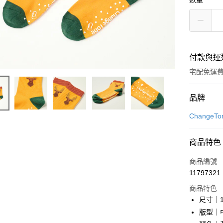
付款與運
宅配免運
付款方式
品牌
信用卡一
Change
LINE Pay
商品特色
Apple Pay
商品編號
街口支付
11797321
商品特色
悠遊付
尺寸｜1
Google Pa
版型｜