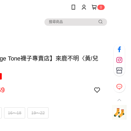
0
nge Tone襪子專賣店】來鹿不明〈黃/兒
69
16～18
19～22