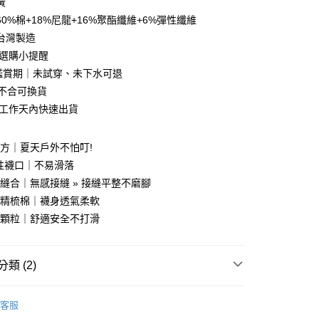
黃
0%棉+18%尼龍+16%聚酯纖維+6%彈性纖維
分期
台灣製造
心選購小提醒
你分期使用說明】
享後付
天鑑賞期｜未試穿、未下水可退
由台灣大哥大提供，台灣大哥大用戶可立即使用無須另外申請。
式選擇「大哥付你分期」，訂單成立後會自動跳轉到大哥付的交易
寸不合可換貨
證手機門號後，選擇欲分期的期數、繳款截止日，確認付款後即
FTEE先享後付」】
～2工作天內快速出貨
。
先享後付是「在收到商品之後才付款」的支付方式。 讓您購物簡單
准額度、可分期數及費用金額請依後續交易確認頁面所載為準。
心！
立30分鐘內，如未前往確認交易或遇審核未通過，訂單將自動取
：不需註冊會員、不需綁卡、不需儲值。
方｜夏天戶外不怕叮!
「轉專審核」未通過狀況，表示未達大哥付你分期系統評分，恕
：只要手機號碼，簡訊認證，即可結帳。
評估內容。
a彈性襪口｜不易滑落
：先確認商品／服務後，再付款。
式說明】
縫合｜無感接縫 » 接縫平整不磨腳
家取貨
項不併入電信帳單，「大哥付你分期」於每月結算日後寄送繳費提
EE先享後付」結帳流程】
選精梳棉｜襪身透氣柔軟
0，滿NT$899(含以上)免運費
方式選擇「AFTEE先享後付」後，將跳轉至「AFTEE先享後
訊連結打開帳單後，可選擇「超商條碼／台灣大直營門市／銀行轉
滑顆粒｜舒適安全不打滑
頁面，進行簡訊認證並確認金額後，即可完成結帳。
付／iPASS MONEY」等通路繳費。
1取貨
成立數日內，您將收到繳費通知簡訊。
費通知簡訊後14天內，點擊此簡訊中的連結，可透過四大超商
0，滿NT$899(含以上)免運費
項】
網路銀行／等多元方式進行付款，方視為交易完成。
類 (2)
係由「台灣大哥大股份有限公司」（以下簡稱本公司）所提供，讓
：結帳手續完成當下不需立刻繳費，但若您需要取消訂單，請聯
易時，得透過本服務購買商品或服務，並由商店將買賣／分期付
的店家。未經商家同意取消之訂單仍視為有效，需透過AFTEE
金債權讓與本公司後，依約使用本公司帳單繳交帳款。
ChangeTone 襪子專賣店
繳納相關費用。
00，滿NT$1,000(含以上)免運費
客服
意付款使用「大哥付你分期」之契約關係目的，商店將以您的個人
否成功請以「AFTEE先享後付 」之結帳頁面顯示為準，若有關於
【襪子】
含姓名、電話或地址）提供予台灣大哥大進項蒐集、處理及利