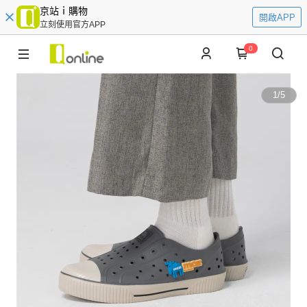
京站ｉ購物
開啟APP
立刻使用官方APP
0
1
/
5