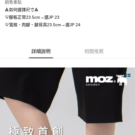
1.分期款項不併入電信帳單，「大哥付你分期」於每月結算日後寄送繳費提
每筆NT$70，滿NT$1,000(含以上)免運費
銷售重點
【「AFTEE先享後付」結帳流程】
醒簡訊。
１．於結帳方式選擇「AFTEE先享後付」後，將跳轉至「AFTEE先享後付」
🔺如何選擇尺寸🔺
2.透過簡訊連結打開帳單後，可選擇「超商條碼／台灣大直營門市／銀行轉
付款後7-11取貨
結帳頁面，進行簡訊認證並確認金額後，即可完成結帳。
帳／街口支付／iPASS MONEY」等通路繳費。
💡腳板正常23.5cm→選JP 23
２．訂單成立數日內，您將收到繳費通知簡訊。
每筆NT$70，滿NT$1,000(含以上)免運費
💡寬楦、肉腳、腳背高23.5cm→選JP 24
３．收到繳費通知簡訊後14天內，點擊此簡訊中的連結，可透過四大超商／
【注意事項】
ATM／網路銀行／等多元方式進行付款，方視為交易完成。
宅配
1.本服務係由「台灣大哥大股份有限公司」（以下簡稱本公司）所提供，讓
※ 請注意：結帳手續完成當下不需立刻繳費，但若您需要取消訂單，請聯絡
用戶於交易時，得透過本服務購買商品或服務，並由商店將買賣／分期付款
每筆NT$100，滿NT$1,200(含以上)免運費
購買商品的店家。未經商家同意取消之訂單仍視為有效，需透過AFTEE先享
買賣價金債權讓與本公司後，依約使用本公司帳單繳交帳款。
後付繳納相關費用。
2.基於同意付款使用「大哥付你分期」之契約關係目的，商店將以您的個人
詳細說明
相關推薦
京站台北店客服中心(1F星巴克旁) 即日起不提供京站紙袋，取件時
※ 交易是否成功請以「AFTEE先享後付 」之結帳頁面顯示為準，若有關於
資料（包含姓名、電話或地址）提供予台灣大哥大進項蒐集、處理及利用，
是否繳費成功／繳費後需取消欲退款等相關疑問，請聯繫「AFTEE先享後付
請自備購物袋，若需購買紙袋可現場詢問
由本公司與您本人進行分期帳單所需資料之確認、核對及更正。
客戶支援中心」
https://netprotections.freshdesk.com/support/home
3.完整用戶服務條款，請詳閱以下連結：
https://oppay.tw/userRule
免運費
【注意事項】
１．透過由恩沛科技股份有限公司提供之「AFTEE先享後付」服務完成之交
易，需依本服務之必要範圍內提供個人資料，並將交易相關給付款項請求債
權轉讓予恩沛科技股份有限公司。
２．關於個人資料處理事宜，請瀏覽以下網址：
https://aftee.tw/terms/#terms3
３．未成年的使用者請事先徵得法定代理人或監護人之同意方可使用
「AFTEE先享後付」，若未經同意申辦者引起之損失，本公司不負相關責
任。
４．使用「AFTEE先享後付」時，將依據個別帳號之用戶狀況，依本公司即
時審查核予不同之上限額度；若仍有額度不足之情形，本公司將視審查結果
請求用戶進行身份認證。