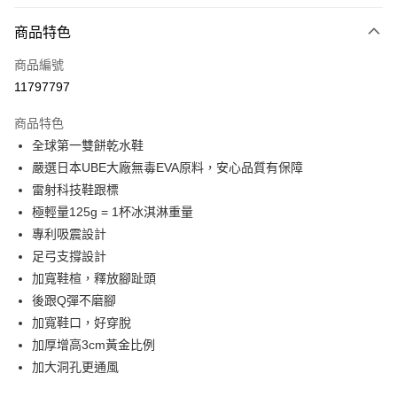
LINE Pay
商品特色
Apple Pay
商品編號
街口支付
11797797
悠遊付
商品特色
Google Pay
全球第一雙餅乾水鞋
全盈+PAY
嚴選日本UBE大廠無毒EVA原料，安心品質有保障
雷射科技鞋跟標
大哥付你分期
極輕量125g = 1杯冰淇淋重量
相關說明
專利吸震設計
【大哥付你分期使用說明】
AFTEE先享後付
1.本服務由台灣大哥大提供，台灣大哥大用戶可立即使用無須另外申請。
足弓支撐設計
2.付款方式選擇「大哥付你分期」，訂單成立後會自動跳轉到大哥付的交易
相關說明
加寬鞋楦，釋放腳趾頭
流程，驗證手機門號後，選擇欲分期的期數、繳款截止日，確認付款後即完
【關於「AFTEE先享後付」】
後跟Q彈不磨腳
成交易。
ATM付款
AFTEE先享後付是「在收到商品之後才付款」的支付方式。 讓您購物簡單
3.實際核准額度、可分期數及費用金額請依後續交易確認頁面所載為準。
加寬鞋口，好穿脫
便利好安心！
4.訂單成立30分鐘內，如未前往確認交易或遇審核未通過，訂單將自動取
１．簡單：不需註冊會員、不需綁卡、不需儲值。
加厚增高3cm黃金比例
運送方式
消。如遇「轉專審核」未通過狀況，表示未達大哥付你分期系統評分，恕無
２．便利：只要手機號碼，簡訊認證，即可結帳。
法說明評估內容。
加大洞孔更通風
３．安心：先確認商品／服務後，再付款。
付款後全家取貨
【繳款方式說明】