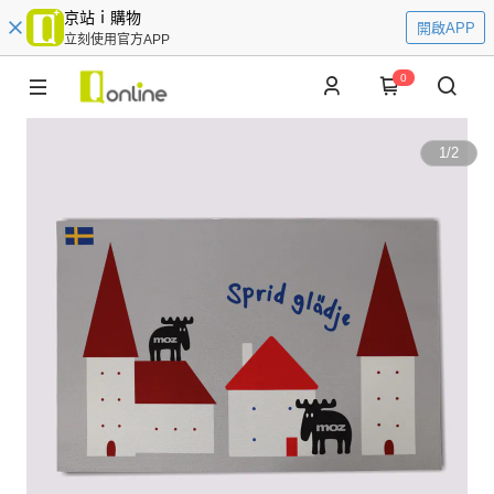
京站ｉ購物
開啟APP
立刻使用官方APP
0
1
/
2