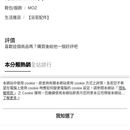
鞋包/服飾
MOZ
生活雜貨
【浴室配件】
評價
喜歡這個商品嗎？購買後給他一個好評吧
本分類熱銷
全站排行
本網站中使用 cookie，欲查詢有關本網站使用 cookie 方式之詳情，及若您不希
熱門標籤
望在電腦上使用 cookie 時應如何變更電腦的 cookie 設定，請參閱本網站「
隱私
權條款
」之 Cookie 聲明。您繼續使用本網站即表示您同意本公司得按本網站使
用條款之 Cookie 聲明使用 cookie。
了解更多 >
我知道了