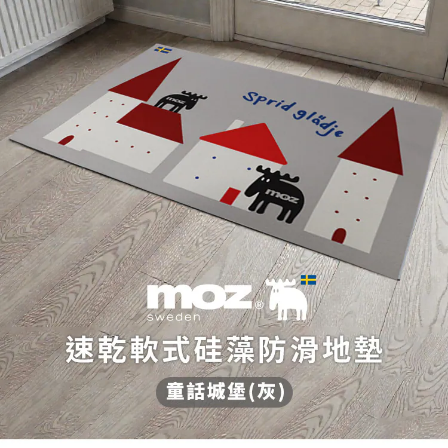
２．訂單成立數日內，您將收到繳費通知簡訊。
每筆NT$70，滿NT$1,000(含以上)免運費
３．收到繳費通知簡訊後14天內，點擊此簡訊中的連結，可透過四大超商／
【注意事項】
ATM／網路銀行／等多元方式進行付款，方視為交易完成。
宅配
1.本服務係由「台灣大哥大股份有限公司」（以下簡稱本公司）所提供，讓
※ 請注意：結帳手續完成當下不需立刻繳費，但若您需要取消訂單，請聯絡
用戶於交易時，得透過本服務購買商品或服務，並由商店將買賣／分期付款
每筆NT$100，滿NT$1,200(含以上)免運費
購買商品的店家。未經商家同意取消之訂單仍視為有效，需透過AFTEE先享
買賣價金債權讓與本公司後，依約使用本公司帳單繳交帳款。
後付繳納相關費用。
2.基於同意付款使用「大哥付你分期」之契約關係目的，商店將以您的個人
京站台北店客服中心(1F星巴克旁) 即日起不提供京站紙袋，取件時
※ 交易是否成功請以「AFTEE先享後付 」之結帳頁面顯示為準，若有關於
資料（包含姓名、電話或地址）提供予台灣大哥大進項蒐集、處理及利用，
是否繳費成功／繳費後需取消欲退款等相關疑問，請聯繫「AFTEE先享後付
請自備購物袋，若需購買紙袋可現場詢問
由本公司與您本人進行分期帳單所需資料之確認、核對及更正。
客戶支援中心」
https://netprotections.freshdesk.com/support/home
3.完整用戶服務條款，請詳閱以下連結：
https://oppay.tw/userRule
免運費
【注意事項】
１．透過由恩沛科技股份有限公司提供之「AFTEE先享後付」服務完成之交
易，需依本服務之必要範圍內提供個人資料，並將交易相關給付款項請求債
權轉讓予恩沛科技股份有限公司。
２．關於個人資料處理事宜，請瀏覽以下網址：
https://aftee.tw/terms/#terms3
３．未成年的使用者請事先徵得法定代理人或監護人之同意方可使用
「AFTEE先享後付」，若未經同意申辦者引起之損失，本公司不負相關責
任。
４．使用「AFTEE先享後付」時，將依據個別帳號之用戶狀況，依本公司即
時審查核予不同之上限額度；若仍有額度不足之情形，本公司將視審查結果
請求用戶進行身份認證。
５．嚴禁一人註冊多個帳號或使用他人資訊註冊。若發現惡意使用之情形，
恩沛科技股份有限公司將有權停止該用戶之使用額度並採取法律行動。