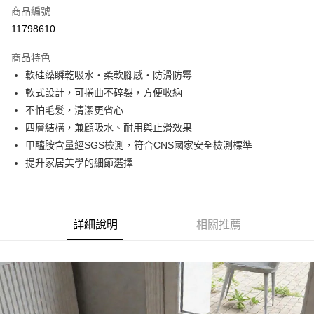
商品編號
街口支付
11798610
悠遊付
商品特色
Google Pay
軟硅藻瞬乾吸水・柔軟腳感・防滑防霉
全盈+PAY
軟式設計，可捲曲不碎裂，方便收納
不怕毛髮，清潔更省心
大哥付你分期
四層結構，兼顧吸水、耐用與止滑效果
相關說明
甲醯胺含量經SGS檢測，符合CNS國家安全檢測標準
【大哥付你分期使用說明】
AFTEE先享後付
1.本服務由台灣大哥大提供，台灣大哥大用戶可立即使用無須另外申請。
提升家居美學的細節選擇
2.付款方式選擇「大哥付你分期」，訂單成立後會自動跳轉到大哥付的交易
相關說明
流程，驗證手機門號後，選擇欲分期的期數、繳款截止日，確認付款後即完
【關於「AFTEE先享後付」】
成交易。
ATM付款
AFTEE先享後付是「在收到商品之後才付款」的支付方式。 讓您購物簡單
3.實際核准額度、可分期數及費用金額請依後續交易確認頁面所載為準。
便利好安心！
詳細說明
相關推薦
4.訂單成立30分鐘內，如未前往確認交易或遇審核未通過，訂單將自動取
１．簡單：不需註冊會員、不需綁卡、不需儲值。
運送方式
消。如遇「轉專審核」未通過狀況，表示未達大哥付你分期系統評分，恕無
２．便利：只要手機號碼，簡訊認證，即可結帳。
法說明評估內容。
３．安心：先確認商品／服務後，再付款。
付款後全家取貨
【繳款方式說明】
1.分期款項不併入電信帳單，「大哥付你分期」於每月結算日後寄送繳費提
每筆NT$70，滿NT$1,000(含以上)免運費
【「AFTEE先享後付」結帳流程】
醒簡訊。
１．於結帳方式選擇「AFTEE先享後付」後，將跳轉至「AFTEE先享後付」
2.透過簡訊連結打開帳單後，可選擇「超商條碼／台灣大直營門市／銀行轉
付款後7-11取貨
結帳頁面，進行簡訊認證並確認金額後，即可完成結帳。
帳／街口支付／iPASS MONEY」等通路繳費。