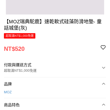
【MOZ瑞典駝鹿】速乾軟式硅藻防滑地墊- 童
話城堡(灰)
超取滿NT$1,000免運
NT$520
付款與運送方式
超取滿NT$1,000免運
付款方式
品牌
信用卡一次付款
MOZ
LINE Pay
商品特色
Apple Pay