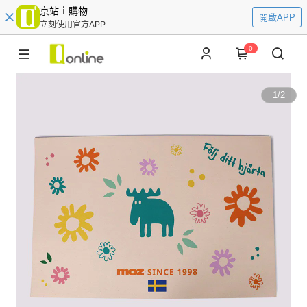
京站ｉ購物
開啟APP
立刻使用官方APP
0
1
/
2