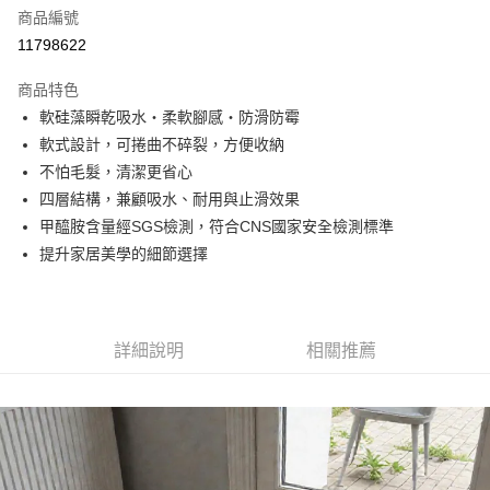
商品編號
街口支付
11798622
悠遊付
商品特色
Google Pay
軟硅藻瞬乾吸水・柔軟腳感・防滑防霉
全盈+PAY
軟式設計，可捲曲不碎裂，方便收納
不怕毛髮，清潔更省心
大哥付你分期
四層結構，兼顧吸水、耐用與止滑效果
相關說明
甲醯胺含量經SGS檢測，符合CNS國家安全檢測標準
【大哥付你分期使用說明】
AFTEE先享後付
1.本服務由台灣大哥大提供，台灣大哥大用戶可立即使用無須另外申請。
提升家居美學的細節選擇
2.付款方式選擇「大哥付你分期」，訂單成立後會自動跳轉到大哥付的交易
相關說明
流程，驗證手機門號後，選擇欲分期的期數、繳款截止日，確認付款後即完
【關於「AFTEE先享後付」】
成交易。
ATM付款
AFTEE先享後付是「在收到商品之後才付款」的支付方式。 讓您購物簡單
3.實際核准額度、可分期數及費用金額請依後續交易確認頁面所載為準。
便利好安心！
詳細說明
相關推薦
4.訂單成立30分鐘內，如未前往確認交易或遇審核未通過，訂單將自動取
１．簡單：不需註冊會員、不需綁卡、不需儲值。
運送方式
消。如遇「轉專審核」未通過狀況，表示未達大哥付你分期系統評分，恕無
２．便利：只要手機號碼，簡訊認證，即可結帳。
法說明評估內容。
３．安心：先確認商品／服務後，再付款。
付款後全家取貨
【繳款方式說明】
1.分期款項不併入電信帳單，「大哥付你分期」於每月結算日後寄送繳費提
每筆NT$70，滿NT$1,000(含以上)免運費
【「AFTEE先享後付」結帳流程】
醒簡訊。
１．於結帳方式選擇「AFTEE先享後付」後，將跳轉至「AFTEE先享後付」
2.透過簡訊連結打開帳單後，可選擇「超商條碼／台灣大直營門市／銀行轉
付款後7-11取貨
結帳頁面，進行簡訊認證並確認金額後，即可完成結帳。
帳／街口支付／iPASS MONEY」等通路繳費。