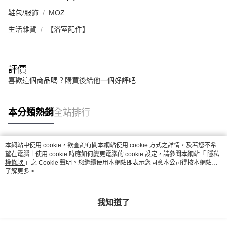
鞋包/服飾
MOZ
生活雜貨
【浴室配件】
評價
喜歡這個商品嗎？購買後給他一個好評吧
本分類熱銷
全站排行
本網站中使用 cookie，欲查詢有關本網站使用 cookie 方式之詳情，及若您不希
熱門標籤
望在電腦上使用 cookie 時應如何變更電腦的 cookie 設定，請參閱本網站「
隱私
權條款
」之 Cookie 聲明。您繼續使用本網站即表示您同意本公司得按本網站使
用條款之 Cookie 聲明使用 cookie。
了解更多 >
我知道了