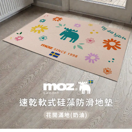
２．訂單成立數日內，您將收到繳費通知簡訊。
每筆NT$70，滿NT$1,000(含以上)免運費
３．收到繳費通知簡訊後14天內，點擊此簡訊中的連結，可透過四大超商／
【注意事項】
ATM／網路銀行／等多元方式進行付款，方視為交易完成。
宅配
1.本服務係由「台灣大哥大股份有限公司」（以下簡稱本公司）所提供，讓
※ 請注意：結帳手續完成當下不需立刻繳費，但若您需要取消訂單，請聯絡
用戶於交易時，得透過本服務購買商品或服務，並由商店將買賣／分期付款
每筆NT$100，滿NT$1,200(含以上)免運費
購買商品的店家。未經商家同意取消之訂單仍視為有效，需透過AFTEE先享
買賣價金債權讓與本公司後，依約使用本公司帳單繳交帳款。
後付繳納相關費用。
2.基於同意付款使用「大哥付你分期」之契約關係目的，商店將以您的個人
京站台北店客服中心(1F星巴克旁) 即日起不提供京站紙袋，取件時
※ 交易是否成功請以「AFTEE先享後付 」之結帳頁面顯示為準，若有關於
資料（包含姓名、電話或地址）提供予台灣大哥大進項蒐集、處理及利用，
是否繳費成功／繳費後需取消欲退款等相關疑問，請聯繫「AFTEE先享後付
請自備購物袋，若需購買紙袋可現場詢問
由本公司與您本人進行分期帳單所需資料之確認、核對及更正。
客戶支援中心」
https://netprotections.freshdesk.com/support/home
3.完整用戶服務條款，請詳閱以下連結：
https://oppay.tw/userRule
免運費
【注意事項】
１．透過由恩沛科技股份有限公司提供之「AFTEE先享後付」服務完成之交
易，需依本服務之必要範圍內提供個人資料，並將交易相關給付款項請求債
權轉讓予恩沛科技股份有限公司。
２．關於個人資料處理事宜，請瀏覽以下網址：
https://aftee.tw/terms/#terms3
３．未成年的使用者請事先徵得法定代理人或監護人之同意方可使用
「AFTEE先享後付」，若未經同意申辦者引起之損失，本公司不負相關責
任。
４．使用「AFTEE先享後付」時，將依據個別帳號之用戶狀況，依本公司即
時審查核予不同之上限額度；若仍有額度不足之情形，本公司將視審查結果
請求用戶進行身份認證。
５．嚴禁一人註冊多個帳號或使用他人資訊註冊。若發現惡意使用之情形，
恩沛科技股份有限公司將有權停止該用戶之使用額度並採取法律行動。