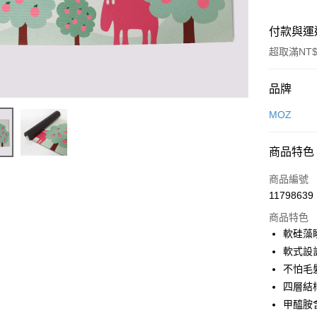
付款與運
超取滿NT$
付款方式
品牌
信用卡一
MOZ
LINE Pay
商品特色
Apple Pay
商品編號
街口支付
11798639
商品特色
悠遊付
軟硅藻
Google Pa
軟式設
不怕毛
全盈+PAY
四層結
大哥付你
甲醯胺
相關說明