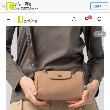
京站ｉ購物
開啟APP
立刻使用官方APP
0
1
/
4