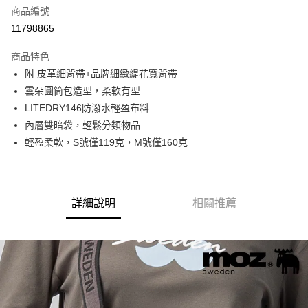
商品編號
街口支付
11798865
悠遊付
商品特色
Google Pay
附 皮革細背帶+品牌細緻緹花寬背帶
全盈+PAY
雲朵圓筒包造型，柔軟有型
LITEDRY146防潑水輕盈布料
大哥付你分期
內層雙暗袋，輕鬆分類物品
相關說明
輕盈柔軟，S號僅119克，M號僅160克
【大哥付你分期使用說明】
AFTEE先享後付
1.本服務由台灣大哥大提供，台灣大哥大用戶可立即使用無須另外申請。
2.付款方式選擇「大哥付你分期」，訂單成立後會自動跳轉到大哥付的交易
相關說明
流程，驗證手機門號後，選擇欲分期的期數、繳款截止日，確認付款後即完
【關於「AFTEE先享後付」】
成交易。
ATM付款
AFTEE先享後付是「在收到商品之後才付款」的支付方式。 讓您購物簡單
詳細說明
相關推薦
3.實際核准額度、可分期數及費用金額請依後續交易確認頁面所載為準。
便利好安心！
4.訂單成立30分鐘內，如未前往確認交易或遇審核未通過，訂單將自動取
１．簡單：不需註冊會員、不需綁卡、不需儲值。
運送方式
消。如遇「轉專審核」未通過狀況，表示未達大哥付你分期系統評分，恕無
２．便利：只要手機號碼，簡訊認證，即可結帳。
法說明評估內容。
３．安心：先確認商品／服務後，再付款。
付款後全家取貨
【繳款方式說明】
1.分期款項不併入電信帳單，「大哥付你分期」於每月結算日後寄送繳費提
每筆NT$70，滿NT$1,000(含以上)免運費
【「AFTEE先享後付」結帳流程】
醒簡訊。
１．於結帳方式選擇「AFTEE先享後付」後，將跳轉至「AFTEE先享後付」
2.透過簡訊連結打開帳單後，可選擇「超商條碼／台灣大直營門市／銀行轉
付款後7-11取貨
結帳頁面，進行簡訊認證並確認金額後，即可完成結帳。
帳／街口支付／iPASS MONEY」等通路繳費。