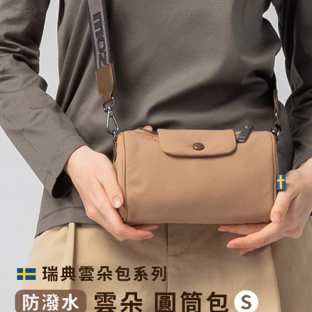
２．訂單成立數日內，您將收到繳費通知簡訊。
每筆NT$70，滿NT$1,000(含以上)免運費
３．收到繳費通知簡訊後14天內，點擊此簡訊中的連結，可透過四大超商／
【注意事項】
ATM／網路銀行／等多元方式進行付款，方視為交易完成。
宅配
1.本服務係由「台灣大哥大股份有限公司」（以下簡稱本公司）所提供，讓
※ 請注意：結帳手續完成當下不需立刻繳費，但若您需要取消訂單，請聯絡
用戶於交易時，得透過本服務購買商品或服務，並由商店將買賣／分期付款
每筆NT$100，滿NT$1,200(含以上)免運費
購買商品的店家。未經商家同意取消之訂單仍視為有效，需透過AFTEE先享
買賣價金債權讓與本公司後，依約使用本公司帳單繳交帳款。
後付繳納相關費用。
2.基於同意付款使用「大哥付你分期」之契約關係目的，商店將以您的個人
京站台北店客服中心(1F星巴克旁) 即日起不提供京站紙袋，取件時
※ 交易是否成功請以「AFTEE先享後付 」之結帳頁面顯示為準，若有關於
資料（包含姓名、電話或地址）提供予台灣大哥大進項蒐集、處理及利用，
是否繳費成功／繳費後需取消欲退款等相關疑問，請聯繫「AFTEE先享後付
請自備購物袋，若需購買紙袋可現場詢問
由本公司與您本人進行分期帳單所需資料之確認、核對及更正。
客戶支援中心」
https://netprotections.freshdesk.com/support/home
3.完整用戶服務條款，請詳閱以下連結：
https://oppay.tw/userRule
免運費
【注意事項】
１．透過由恩沛科技股份有限公司提供之「AFTEE先享後付」服務完成之交
易，需依本服務之必要範圍內提供個人資料，並將交易相關給付款項請求債
權轉讓予恩沛科技股份有限公司。
２．關於個人資料處理事宜，請瀏覽以下網址：
https://aftee.tw/terms/#terms3
３．未成年的使用者請事先徵得法定代理人或監護人之同意方可使用
「AFTEE先享後付」，若未經同意申辦者引起之損失，本公司不負相關責
任。
４．使用「AFTEE先享後付」時，將依據個別帳號之用戶狀況，依本公司即
時審查核予不同之上限額度；若仍有額度不足之情形，本公司將視審查結果
請求用戶進行身份認證。
５．嚴禁一人註冊多個帳號或使用他人資訊註冊。若發現惡意使用之情形，
恩沛科技股份有限公司將有權停止該用戶之使用額度並採取法律行動。