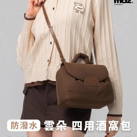
２．訂單成立數日內，您將收到繳費通知簡訊。
每筆NT$70，滿NT$1,000(含以上)免運費
３．收到繳費通知簡訊後14天內，點擊此簡訊中的連結，可透過四大超商／
【注意事項】
ATM／網路銀行／等多元方式進行付款，方視為交易完成。
宅配
1.本服務係由「台灣大哥大股份有限公司」（以下簡稱本公司）所提供，讓
※ 請注意：結帳手續完成當下不需立刻繳費，但若您需要取消訂單，請聯絡
用戶於交易時，得透過本服務購買商品或服務，並由商店將買賣／分期付款
每筆NT$100，滿NT$1,200(含以上)免運費
購買商品的店家。未經商家同意取消之訂單仍視為有效，需透過AFTEE先享
買賣價金債權讓與本公司後，依約使用本公司帳單繳交帳款。
後付繳納相關費用。
2.基於同意付款使用「大哥付你分期」之契約關係目的，商店將以您的個人
京站台北店客服中心(1F星巴克旁) 即日起不提供京站紙袋，取件時
※ 交易是否成功請以「AFTEE先享後付 」之結帳頁面顯示為準，若有關於
資料（包含姓名、電話或地址）提供予台灣大哥大進項蒐集、處理及利用，
是否繳費成功／繳費後需取消欲退款等相關疑問，請聯繫「AFTEE先享後付
請自備購物袋，若需購買紙袋可現場詢問
由本公司與您本人進行分期帳單所需資料之確認、核對及更正。
客戶支援中心」
https://netprotections.freshdesk.com/support/home
3.完整用戶服務條款，請詳閱以下連結：
https://oppay.tw/userRule
免運費
【注意事項】
１．透過由恩沛科技股份有限公司提供之「AFTEE先享後付」服務完成之交
易，需依本服務之必要範圍內提供個人資料，並將交易相關給付款項請求債
權轉讓予恩沛科技股份有限公司。
２．關於個人資料處理事宜，請瀏覽以下網址：
https://aftee.tw/terms/#terms3
３．未成年的使用者請事先徵得法定代理人或監護人之同意方可使用
「AFTEE先享後付」，若未經同意申辦者引起之損失，本公司不負相關責
任。
４．使用「AFTEE先享後付」時，將依據個別帳號之用戶狀況，依本公司即
時審查核予不同之上限額度；若仍有額度不足之情形，本公司將視審查結果
請求用戶進行身份認證。
５．嚴禁一人註冊多個帳號或使用他人資訊註冊。若發現惡意使用之情形，
恩沛科技股份有限公司將有權停止該用戶之使用額度並採取法律行動。