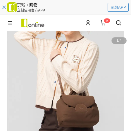
京站ｉ購物
開啟APP
立刻使用官方APP
0
1
/
4