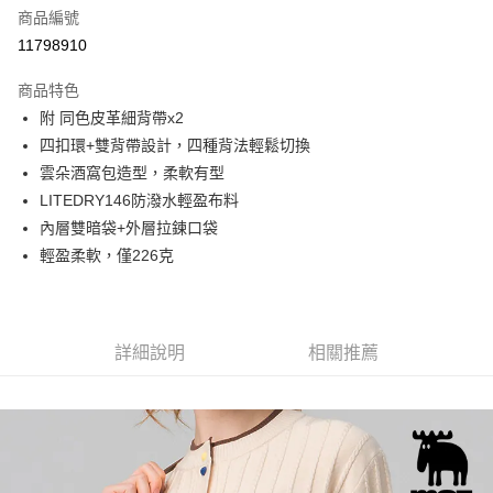
商品編號
街口支付
11798910
悠遊付
商品特色
Google Pay
附 同色皮革細背帶x2
全盈+PAY
四扣環+雙背帶設計，四種背法輕鬆切換
雲朵酒窩包造型，柔軟有型
大哥付你分期
LITEDRY146防潑水輕盈布料
相關說明
內層雙暗袋+外層拉鍊口袋
【大哥付你分期使用說明】
AFTEE先享後付
1.本服務由台灣大哥大提供，台灣大哥大用戶可立即使用無須另外申請。
輕盈柔軟，僅226克
2.付款方式選擇「大哥付你分期」，訂單成立後會自動跳轉到大哥付的交易
相關說明
流程，驗證手機門號後，選擇欲分期的期數、繳款截止日，確認付款後即完
【關於「AFTEE先享後付」】
成交易。
ATM付款
AFTEE先享後付是「在收到商品之後才付款」的支付方式。 讓您購物簡單
3.實際核准額度、可分期數及費用金額請依後續交易確認頁面所載為準。
便利好安心！
詳細說明
相關推薦
4.訂單成立30分鐘內，如未前往確認交易或遇審核未通過，訂單將自動取
１．簡單：不需註冊會員、不需綁卡、不需儲值。
運送方式
消。如遇「轉專審核」未通過狀況，表示未達大哥付你分期系統評分，恕無
２．便利：只要手機號碼，簡訊認證，即可結帳。
法說明評估內容。
３．安心：先確認商品／服務後，再付款。
付款後全家取貨
【繳款方式說明】
1.分期款項不併入電信帳單，「大哥付你分期」於每月結算日後寄送繳費提
每筆NT$70，滿NT$1,000(含以上)免運費
【「AFTEE先享後付」結帳流程】
醒簡訊。
１．於結帳方式選擇「AFTEE先享後付」後，將跳轉至「AFTEE先享後付」
2.透過簡訊連結打開帳單後，可選擇「超商條碼／台灣大直營門市／銀行轉
付款後7-11取貨
結帳頁面，進行簡訊認證並確認金額後，即可完成結帳。
帳／街口支付／iPASS MONEY」等通路繳費。