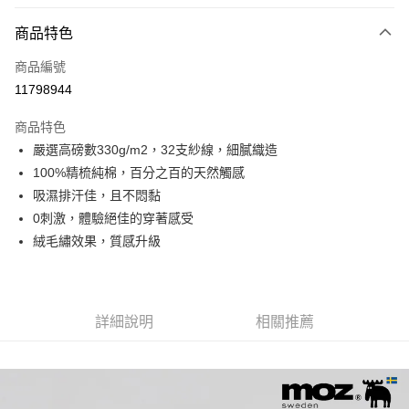
LINE Pay
商品特色
Apple Pay
商品編號
街口支付
11798944
悠遊付
商品特色
Google Pay
嚴選高磅數330g/m2，32支紗線，細膩織造
全盈+PAY
100%精梳純棉，百分之百的天然觸感
吸濕排汗佳，且不悶黏
大哥付你分期
0刺激，體驗絕佳的穿著感受
相關說明
絨毛繡效果，質感升級
【大哥付你分期使用說明】
AFTEE先享後付
1.本服務由台灣大哥大提供，台灣大哥大用戶可立即使用無須另外申請。
2.付款方式選擇「大哥付你分期」，訂單成立後會自動跳轉到大哥付的交易
相關說明
流程，驗證手機門號後，選擇欲分期的期數、繳款截止日，確認付款後即完
【關於「AFTEE先享後付」】
成交易。
ATM付款
AFTEE先享後付是「在收到商品之後才付款」的支付方式。 讓您購物簡單
詳細說明
相關推薦
3.實際核准額度、可分期數及費用金額請依後續交易確認頁面所載為準。
便利好安心！
4.訂單成立30分鐘內，如未前往確認交易或遇審核未通過，訂單將自動取
１．簡單：不需註冊會員、不需綁卡、不需儲值。
運送方式
消。如遇「轉專審核」未通過狀況，表示未達大哥付你分期系統評分，恕無
２．便利：只要手機號碼，簡訊認證，即可結帳。
法說明評估內容。
３．安心：先確認商品／服務後，再付款。
付款後全家取貨
【繳款方式說明】