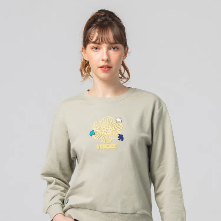
1.分期款項不併入電信帳單，「大哥付你分期」於每月結算日後寄送繳費提
每筆NT$70，滿NT$899(含以上)免運費
【「AFTEE先享後付」結帳流程】
醒簡訊。
１．於結帳方式選擇「AFTEE先享後付」後，將跳轉至「AFTEE先享後付」
2.透過簡訊連結打開帳單後，可選擇「超商條碼／台灣大直營門市／銀行轉
付款後7-11取貨
結帳頁面，進行簡訊認證並確認金額後，即可完成結帳。
帳／街口支付／iPASS MONEY」等通路繳費。
２．訂單成立數日內，您將收到繳費通知簡訊。
每筆NT$70，滿NT$899(含以上)免運費
３．收到繳費通知簡訊後14天內，點擊此簡訊中的連結，可透過四大超商／
【注意事項】
ATM／網路銀行／等多元方式進行付款，方視為交易完成。
宅配
1.本服務係由「台灣大哥大股份有限公司」（以下簡稱本公司）所提供，讓
※ 請注意：結帳手續完成當下不需立刻繳費，但若您需要取消訂單，請聯絡
用戶於交易時，得透過本服務購買商品或服務，並由商店將買賣／分期付款
每筆NT$100，滿NT$1,000(含以上)免運費
購買商品的店家。未經商家同意取消之訂單仍視為有效，需透過AFTEE先享
買賣價金債權讓與本公司後，依約使用本公司帳單繳交帳款。
後付繳納相關費用。
2.基於同意付款使用「大哥付你分期」之契約關係目的，商店將以您的個人
京站台北店客服中心(1F星巴克旁) 即日起不提供京站紙袋，取件時
※ 交易是否成功請以「AFTEE先享後付 」之結帳頁面顯示為準，若有關於
資料（包含姓名、電話或地址）提供予台灣大哥大進項蒐集、處理及利用，
是否繳費成功／繳費後需取消欲退款等相關疑問，請聯繫「AFTEE先享後付
請自備購物袋，若需購買紙袋可現場詢問
由本公司與您本人進行分期帳單所需資料之確認、核對及更正。
客戶支援中心」
https://netprotections.freshdesk.com/support/home
3.完整用戶服務條款，請詳閱以下連結：
https://oppay.tw/userRule
免運費
【注意事項】
１．透過由恩沛科技股份有限公司提供之「AFTEE先享後付」服務完成之交
易，需依本服務之必要範圍內提供個人資料，並將交易相關給付款項請求債
權轉讓予恩沛科技股份有限公司。
２．關於個人資料處理事宜，請瀏覽以下網址：
https://aftee.tw/terms/#terms3
３．未成年的使用者請事先徵得法定代理人或監護人之同意方可使用
「AFTEE先享後付」，若未經同意申辦者引起之損失，本公司不負相關責
任。
４．使用「AFTEE先享後付」時，將依據個別帳號之用戶狀況，依本公司即
時審查核予不同之上限額度；若仍有額度不足之情形，本公司將視審查結果
請求用戶進行身份認證。