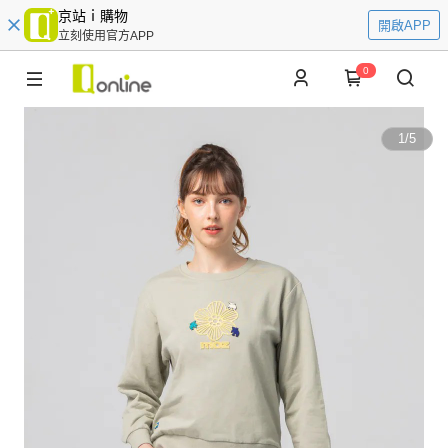
京站ｉ購物
開啟APP
立刻使用官方APP
0
1
/
5