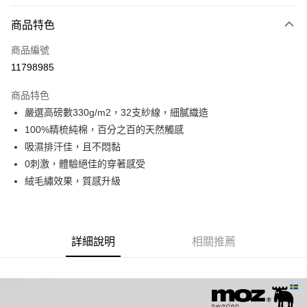
LINE Pay
商品特色
Apple Pay
商品編號
街口支付
11798985
悠遊付
商品特色
Google Pay
嚴選高磅數330g/m2，32支紗線，細膩織造
全盈+PAY
100%精梳純棉，百分之百的天然觸感
吸濕排汗佳，且不悶黏
大哥付你分期
0刺激，體驗絕佳的穿著感受
相關說明
絨毛繡效果，質感升級
【大哥付你分期使用說明】
AFTEE先享後付
1.本服務由台灣大哥大提供，台灣大哥大用戶可立即使用無須另外申請。
2.付款方式選擇「大哥付你分期」，訂單成立後會自動跳轉到大哥付的交易
相關說明
流程，驗證手機門號後，選擇欲分期的期數、繳款截止日，確認付款後即完
【關於「AFTEE先享後付」】
成交易。
ATM付款
AFTEE先享後付是「在收到商品之後才付款」的支付方式。 讓您購物簡單
詳細說明
相關推薦
3.實際核准額度、可分期數及費用金額請依後續交易確認頁面所載為準。
便利好安心！
4.訂單成立30分鐘內，如未前往確認交易或遇審核未通過，訂單將自動取
１．簡單：不需註冊會員、不需綁卡、不需儲值。
運送方式
消。如遇「轉專審核」未通過狀況，表示未達大哥付你分期系統評分，恕無
２．便利：只要手機號碼，簡訊認證，即可結帳。
法說明評估內容。
３．安心：先確認商品／服務後，再付款。
付款後全家取貨
【繳款方式說明】