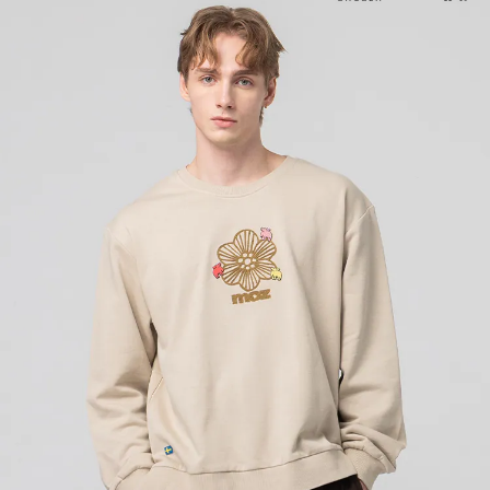
1.分期款項不併入電信帳單，「大哥付你分期」於每月結算日後寄送繳費提
每筆NT$70，滿NT$1,000(含以上)免運費
【「AFTEE先享後付」結帳流程】
醒簡訊。
１．於結帳方式選擇「AFTEE先享後付」後，將跳轉至「AFTEE先享後付」
2.透過簡訊連結打開帳單後，可選擇「超商條碼／台灣大直營門市／銀行轉
付款後7-11取貨
結帳頁面，進行簡訊認證並確認金額後，即可完成結帳。
帳／街口支付／iPASS MONEY」等通路繳費。
２．訂單成立數日內，您將收到繳費通知簡訊。
每筆NT$70，滿NT$1,000(含以上)免運費
３．收到繳費通知簡訊後14天內，點擊此簡訊中的連結，可透過四大超商／
【注意事項】
ATM／網路銀行／等多元方式進行付款，方視為交易完成。
宅配
1.本服務係由「台灣大哥大股份有限公司」（以下簡稱本公司）所提供，讓
※ 請注意：結帳手續完成當下不需立刻繳費，但若您需要取消訂單，請聯絡
用戶於交易時，得透過本服務購買商品或服務，並由商店將買賣／分期付款
每筆NT$100，滿NT$1,200(含以上)免運費
購買商品的店家。未經商家同意取消之訂單仍視為有效，需透過AFTEE先享
買賣價金債權讓與本公司後，依約使用本公司帳單繳交帳款。
後付繳納相關費用。
2.基於同意付款使用「大哥付你分期」之契約關係目的，商店將以您的個人
京站台北店客服中心(1F星巴克旁) 即日起不提供京站紙袋，取件時
※ 交易是否成功請以「AFTEE先享後付 」之結帳頁面顯示為準，若有關於
資料（包含姓名、電話或地址）提供予台灣大哥大進項蒐集、處理及利用，
是否繳費成功／繳費後需取消欲退款等相關疑問，請聯繫「AFTEE先享後付
請自備購物袋，若需購買紙袋可現場詢問
由本公司與您本人進行分期帳單所需資料之確認、核對及更正。
客戶支援中心」
https://netprotections.freshdesk.com/support/home
3.完整用戶服務條款，請詳閱以下連結：
https://oppay.tw/userRule
免運費
【注意事項】
１．透過由恩沛科技股份有限公司提供之「AFTEE先享後付」服務完成之交
易，需依本服務之必要範圍內提供個人資料，並將交易相關給付款項請求債
權轉讓予恩沛科技股份有限公司。
２．關於個人資料處理事宜，請瀏覽以下網址：
https://aftee.tw/terms/#terms3
３．未成年的使用者請事先徵得法定代理人或監護人之同意方可使用
「AFTEE先享後付」，若未經同意申辦者引起之損失，本公司不負相關責
任。
４．使用「AFTEE先享後付」時，將依據個別帳號之用戶狀況，依本公司即
時審查核予不同之上限額度；若仍有額度不足之情形，本公司將視審查結果
請求用戶進行身份認證。