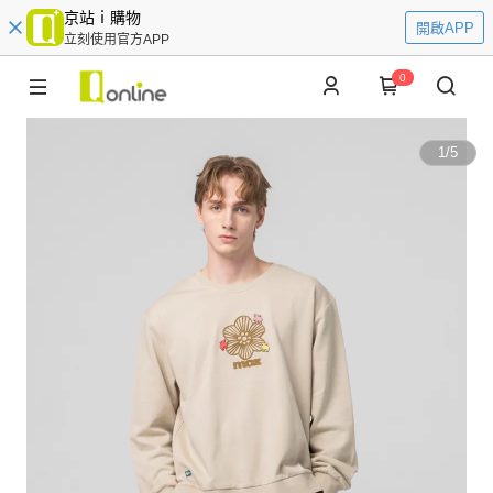
京站ｉ購物
開啟APP
立刻使用官方APP
0
1
/
5