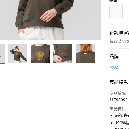
付款與運
超取滿NT$
付款方式
品牌
信用卡一
MOZ
LINE Pay
商品特色
Apple Pay
商品編號
街口支付
11798992
商品特色
悠遊付
嚴選高磅
Google Pa
100