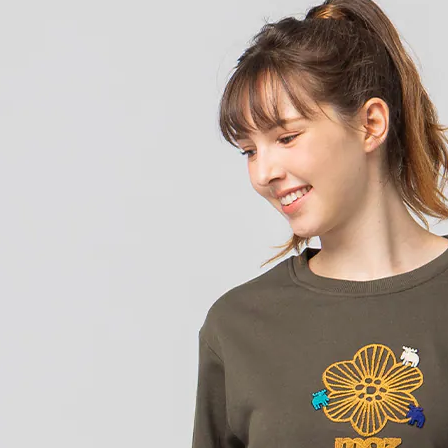
是否繳費成
京站台北店
用，由本
付客戶支
請自備購
3.完整用
免運費
【注意事
１．透過由
交易，需
求債權轉
２．關於
https://aft
３．未成
「AFTE
任。
４．使用「
即時審查
結果請求
５．嚴禁
形，恩沛
動。