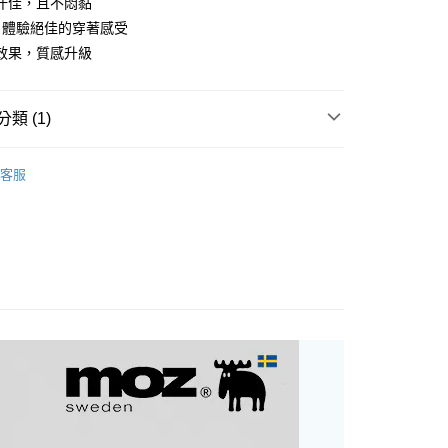
汗佳，且不悶黏
，體驗絕佳的穿著感受
分期
效果，質感升級
你分期使用說明】
享後付
由台灣大哥大提供，台灣大哥大用戶可立即使用無須另外申請。
類 (1)
式選擇「大哥付你分期」，訂單成立後會自動跳轉到大哥付的交易
證手機門號後，選擇欲分期的期數、繳款截止日，確認付款後即
FTEE先享後付」】
MOZ
。
先享後付是「在收到商品之後才付款」的支付方式。 讓您購物簡單
客服
准額度、可分期數及費用金額請依後續交易確認頁面所載為準。
心！
立30分鐘內，如未前往確認交易或遇審核未通過，訂單將自動取
：不需註冊會員、不需綁卡、不需儲值。
「轉專審核」未通過狀況，表示未達大哥付你分期系統評分，恕
：只要手機號碼，簡訊認證，即可結帳。
評估內容。
：先確認商品／服務後，再付款。
式說明】
家取貨
項不併入電信帳單，「大哥付你分期」於每月結算日後寄送繳費提
EE先享後付」結帳流程】
0，滿NT$1,000(含以上)免運費
方式選擇「AFTEE先享後付」後，將跳轉至「AFTEE先享後
訊連結打開帳單後，可選擇「超商條碼／台灣大直營門市／銀行轉
頁面，進行簡訊認證並確認金額後，即可完成結帳。
付／iPASS MONEY」等通路繳費。
1取貨
成立數日內，您將收到繳費通知簡訊。
費通知簡訊後14天內，點擊此簡訊中的連結，可透過四大超商
0，滿NT$1,000(含以上)免運費
項】
網路銀行／等多元方式進行付款，方視為交易完成。
係由「台灣大哥大股份有限公司」（以下簡稱本公司）所提供，讓
：結帳手續完成當下不需立刻繳費，但若您需要取消訂單，請聯
易時，得透過本服務購買商品或服務，並由商店將買賣／分期付
的店家。未經商家同意取消之訂單仍視為有效，需透過AFTEE
金債權讓與本公司後，依約使用本公司帳單繳交帳款。
繳納相關費用。
00，滿NT$1,200(含以上)免運費
意付款使用「大哥付你分期」之契約關係目的，商店將以您的個人
否成功請以「AFTEE先享後付 」之結帳頁面顯示為準，若有關於
含姓名、電話或地址）提供予台灣大哥大進項蒐集、處理及利