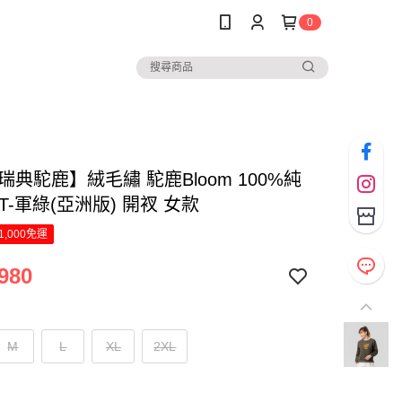
0
瑞典駝鹿】絨毛繡 駝鹿Bloom 100%純
T-軍綠(亞洲版) 開衩 女款
1,000免運
980
M
L
XL
2XL