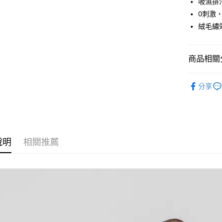
吸濕排
全盈+PAY
0刺激
大哥付你
絨毛繡
相關說明
【大哥付
AFTEE先
1.本服務
商品相關分
2.付款方
相關說明
流程，驗
【關於「A
鞋包/服飾
ATM付款
完成交易
AFTEE
分享
3.實際核
便利好安
4.訂單成
１．簡單
消。如遇
２．便利
運送方式
無法說明
３．安心
【繳款方
付款後全
1.分期款
【「AFT
說明
相關推薦
醒簡訊。
每筆NT$7
１．於結帳
2.透過簡
付」結帳
帳／街口支
付款後7-1
２．訂單
３．收到繳
每筆NT$7
【注意事
／ATM／
1.本服務
※ 請注意
宅配
用戶於交
絡購買商品
款買賣價
先享後付
每筆NT$1
2.基於同
※ 交易是
資料（包