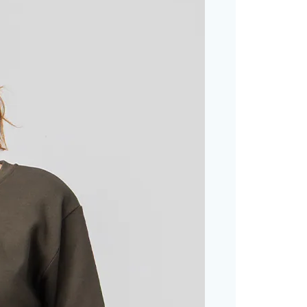
功／繳費後需取消欲退款等相關疑問，請聯繫「AFTEE先享後
客服中心(1F星巴克旁) 即日起不提供京站紙袋，取件時
公司與您本人進行分期帳單所需資料之確認、核對及更正。
援中心」
https://netprotections.freshdesk.com/support/home
物袋，若需購買紙袋可現場詢問
戶服務條款，請詳閱以下連結：
https://oppay.tw/userRule
項】
恩沛科技股份有限公司提供之「AFTEE先享後付」服務完成之
依本服務之必要範圍內提供個人資料，並將交易相關給付款項請
讓予恩沛科技股份有限公司。
個人資料處理事宜，請瀏覽以下網址：
ee.tw/terms/#terms3
年的使用者請事先徵得法定代理人或監護人之同意方可使用
E先享後付」，若未經同意申辦者引起之損失，本公司不負相關責
AFTEE先享後付」時，將依據個別帳號之用戶狀況，依本公司
核予不同之上限額度；若仍有額度不足之情形，本公司將視審查
用戶進行身份認證。
一人註冊多個帳號或使用他人資訊註冊。若發現惡意使用之情
科技股份有限公司將有權停止該用戶之使用額度並採取法律行