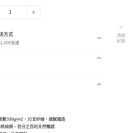
送方式
清除
紀錄
1,000免運
次付款
數330g/m2，32支紗線，細膩織造
y
%精梳純棉，百分之百的天然觸感