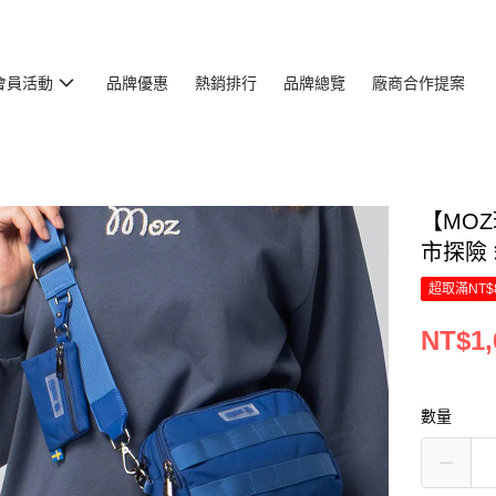
會員活動
品牌優惠
熱銷排行
品牌總覽
廠商合作提案
【MO
市探險 
超取滿NT$
NT$1,
數量