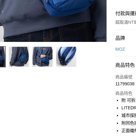
付款與運
超取滿NT$
付款方式
品牌
信用卡一
MOZ
LINE Pay
商品特色
Apple Pay
商品編號
街口支付
11799038
商品特色
悠遊付
附 可拆
Google Pa
LITE
城市探
全盈+PAY
附同色
大哥付你
正面織
相關說明