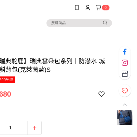
0
Z瑞典駝鹿】瑞典雲朵包系列｜防潑水 城
斜背包(克萊茵藍)S
899免運
680