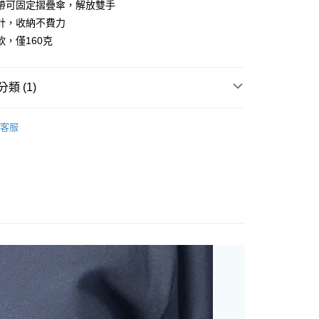
帶可固定摺疊傘，解放雙手
你分期使用說明】
享後付
計，收納不費力
由台灣大哥大提供，台灣大哥大用戶可立即使用無須另外申請。
式選擇「大哥付你分期」，訂單成立後會自動跳轉到大哥付的交易
軟，僅160克
證手機門號後，選擇欲分期的期數、繳款截止日，確認付款後即
FTEE先享後付」】
。
先享後付是「在收到商品之後才付款」的支付方式。 讓您購物簡單
准額度、可分期數及費用金額請依後續交易確認頁面所載為準。
心！
類 (1)
立30分鐘內，如未前往確認交易或遇審核未通過，訂單將自動取
：不需註冊會員、不需綁卡、不需儲值。
「轉專審核」未通過狀況，表示未達大哥付你分期系統評分，恕
：只要手機號碼，簡訊認證，即可結帳。
評估內容。
MOZ
：先確認商品／服務後，再付款。
式說明】
客服
家取貨
項不併入電信帳單，「大哥付你分期」於每月結算日後寄送繳費提
EE先享後付」結帳流程】
0，滿NT$899(含以上)免運費
方式選擇「AFTEE先享後付」後，將跳轉至「AFTEE先享後
訊連結打開帳單後，可選擇「超商條碼／台灣大直營門市／銀行轉
頁面，進行簡訊認證並確認金額後，即可完成結帳。
付／iPASS MONEY」等通路繳費。
1取貨
成立數日內，您將收到繳費通知簡訊。
費通知簡訊後14天內，點擊此簡訊中的連結，可透過四大超商
0，滿NT$899(含以上)免運費
項】
網路銀行／等多元方式進行付款，方視為交易完成。
係由「台灣大哥大股份有限公司」（以下簡稱本公司）所提供，讓
：結帳手續完成當下不需立刻繳費，但若您需要取消訂單，請聯
易時，得透過本服務購買商品或服務，並由商店將買賣／分期付
的店家。未經商家同意取消之訂單仍視為有效，需透過AFTEE
金債權讓與本公司後，依約使用本公司帳單繳交帳款。
繳納相關費用。
00，滿NT$1,000(含以上)免運費
意付款使用「大哥付你分期」之契約關係目的，商店將以您的個人
否成功請以「AFTEE先享後付 」之結帳頁面顯示為準，若有關於
含姓名、電話或地址）提供予台灣大哥大進項蒐集、處理及利
功／繳費後需取消欲退款等相關疑問，請聯繫「AFTEE先享後
客服中心(1F星巴克旁) 即日起不提供京站紙袋，取件時
公司與您本人進行分期帳單所需資料之確認、核對及更正。
援中心」
https://netprotections.freshdesk.com/support/home
物袋，若需購買紙袋可現場詢問
戶服務條款，請詳閱以下連結：
https://oppay.tw/userRule
項】