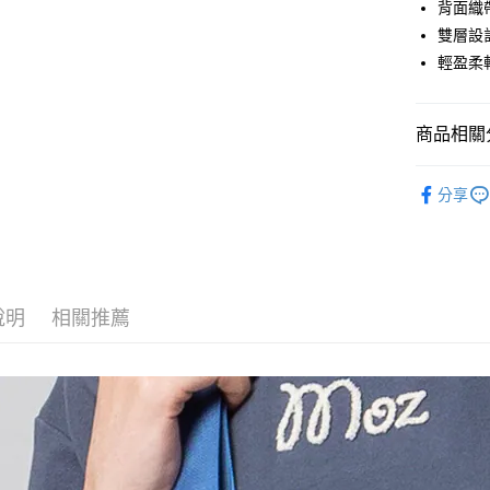
背面織
【大哥付
AFTEE先
雙層設
1.本服務
2.付款方
相關說明
輕盈柔
流程，驗
【關於「A
ATM付款
完成交易
AFTEE
3.實際核
便利好安
商品相關分
4.訂單成
１．簡單
消。如遇
２．便利
運送方式
無法說明
鞋包/服飾
３．安心
【繳款方
分享
付款後全
1.分期款
【「AFT
醒簡訊。
每筆NT$7
１．於結帳
2.透過簡
付」結帳
帳／街口支
付款後7-1
２．訂單
３．收到繳
每筆NT$7
【注意事
說明
相關推薦
／ATM／
1.本服務
※ 請注意
宅配
用戶於交
絡購買商品
款買賣價
先享後付
每筆NT$1
2.基於同
※ 交易是
資料（包
是否繳費成
京站台北店
用，由本
付客戶支
請自備購
3.完整用
免運費
【注意事