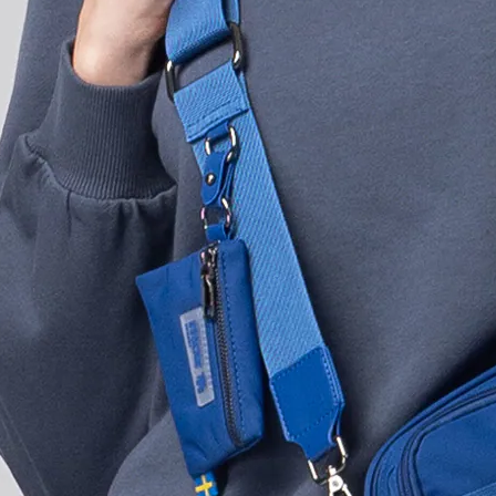
１．透過由
交易，需
求債權轉
２．關於
https://aft
３．未成
「AFTE
任。
４．使用「
即時審查
結果請求
５．嚴禁
形，恩沛
動。