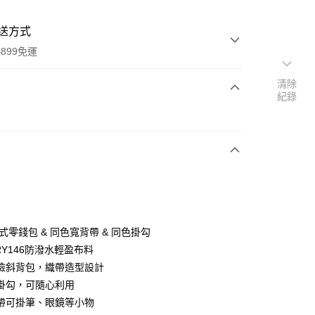
送方式
899免運
清除
紀錄
次付款
式零錢包 & 同色寬背帶 & 同色掛勾
y
DRY146防潑水輕盈布料
險斜背包，織帶造型設計
掛勾，可隨心利用
分期
帶可掛筆、眼鏡等小物