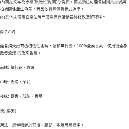
(3)商品文案為專櫃(原廠/供應商)所提供，商品顏色可能會因網頁呈現與
２．訂單成立數日內，您將收到繳費通知簡訊。
每筆NT$70，滿NT$899(含以上)免運費
３．收到繳費通知簡訊後14天內，點擊此簡訊中的連結，可透過四大超商／
拍攝關係產生色差，商品依實際供貨樣式為準。
【注意事項】
ATM／網路銀行／等多元方式進行付款，方視為交易完成。
宅配
1.本服務係由「台灣大哥大股份有限公司」（以下簡稱本公司）所提供，讓
權。
(4)
其他未盡事宜
京站時尚廣場保有活動最終修改及解釋
※ 請注意：結帳手續完成當下不需立刻繳費，但若您需要取消訂單，請聯絡
用戶於交易時，得透過本服務購買商品或服務，並由商店將買賣／分期付款
每筆NT$100，滿NT$1,000(含以上)免運費
購買商品的店家。未經商家同意取消之訂單仍視為有效，需透過AFTEE先享
買賣價金債權讓與本公司後，依約使用本公司帳單繳交帳款。
後付繳納相關費用。
2.基於同意付款使用「大哥付你分期」之契約關係目的，商店將以您的個人
商品介紹
京站台北店客服中心(1F星巴克旁) 即日起不提供京站紙袋，取件時
※ 交易是否成功請以「AFTEE先享後付 」之結帳頁面顯示為準，若有關於
資料（包含姓名、電話或地址）提供予台灣大哥大進項蒐集、處理及利用，
是否繳費成功／繳費後需取消欲退款等相關疑問，請聯繫「AFTEE先享後付
請自備購物袋，若需購買紙袋可現場詢問
由本公司與您本人進行分期帳單所需資料之確認、核對及更正。
客戶支援中心」
https://netprotections.freshdesk.com/support/home
蘊含純天然有機植物性酒精，溫和無負擔，100%全素香氛，使用後全身
3.完整用戶服務條款，請詳閱以下連結：
https://oppay.tw/userRule
免運費
散發浪漫 的玫瑰香氣。
【注意事項】
１．透過由恩沛科技股份有限公司提供之「AFTEE先享後付」服務完成之交
易，需依本服務之必要範圍內提供個人資料，並將交易相關給付款項請求債
前味: 藏紅花、玫瑰
權轉讓予恩沛科技股份有限公司。
２．關於個人資料處理事宜，請瀏覽以下網址：
https://aftee.tw/terms/#terms3
中味: 玫瑰，茉莉
３．未成年的使用者請事先徵得法定代理人或監護人之同意方可使用
「AFTEE先享後付」，若未經同意申辦者引起之損失，本公司不負相關責
任。
後味: 麝香、琥珀、香草
４．使用「AFTEE先享後付」時，將依據個別帳號之用戶狀況，依本公司即
時審查核予不同之上限額度；若仍有額度不足之情形，本公司將視審查結果
使用說明
請求用戶進行身份認證。
５．嚴禁一人註冊多個帳號或使用他人資訊註冊。若發現惡意使用之情形，
恩沛科技股份有限公司將有權停止該用戶之使用額度並採取法律行動。
用法：適量噴灑於耳後、頸部、手腕等脈搏處。