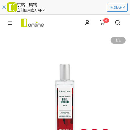
京站ｉ購物
開啟APP
立刻使用官方APP
0
1
/
1