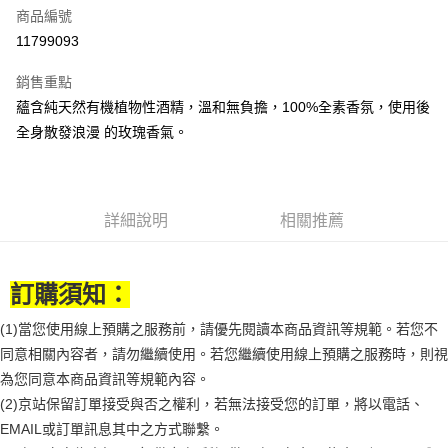
商品編號
街口支付
11799093
悠遊付
銷售重點
Google Pay
蘊含純天然有機植物性酒精，溫和無負擔，100%全素香氛，使用後
全盈+PAY
全身散發浪漫 的玫瑰香氣。
大哥付你分期
相關說明
【大哥付你分期使用說明】
詳細說明
相關推薦
AFTEE先享後付
1.本服務由台灣大哥大提供，台灣大哥大用戶可立即使用無須另外申請。
2.付款方式選擇「大哥付你分期」，訂單成立後會自動跳轉到大哥付的交易
相關說明
流程，驗證手機門號後，選擇欲分期的期數、繳款截止日，確認付款後即完
【關於「AFTEE先享後付」】
成交易。
訂購須知：
ATM付款
AFTEE先享後付是「在收到商品之後才付款」的支付方式。 讓您購物簡單
3.實際核准額度、可分期數及費用金額請依後續交易確認頁面所載為準。
便利好安心！
4.訂單成立30分鐘內，如未前往確認交易或遇審核未通過，訂單將自動取
(1)當您使用線上預購之服務前，請優先閱讀本商品資訊等規範。若您不
１．簡單：不需註冊會員、不需綁卡、不需儲值。
運送方式
消。如遇「轉專審核」未通過狀況，表示未達大哥付你分期系統評分，恕無
２．便利：只要手機號碼，簡訊認證，即可結帳。
同意相關內容者，請勿繼續使用。若您繼續使用線上預購之服務時，則視
法說明評估內容。
３．安心：先確認商品／服務後，再付款。
付款後全家取貨
【繳款方式說明】
為您同意本商品資訊等規範內容。
1.分期款項不併入電信帳單，「大哥付你分期」於每月結算日後寄送繳費提
每筆NT$70，滿NT$899(含以上)免運費
【「AFTEE先享後付」結帳流程】
(2)京站保留訂單接受與否之權利，若無法接受您的訂單，將以電話、
醒簡訊。
１．於結帳方式選擇「AFTEE先享後付」後，將跳轉至「AFTEE先享後付」
EMAIL或訂單訊息其中之方式聯繫。
2.透過簡訊連結打開帳單後，可選擇「超商條碼／台灣大直營門市／銀行轉
付款後7-11取貨
結帳頁面，進行簡訊認證並確認金額後，即可完成結帳。
帳／街口支付／iPASS MONEY」等通路繳費。