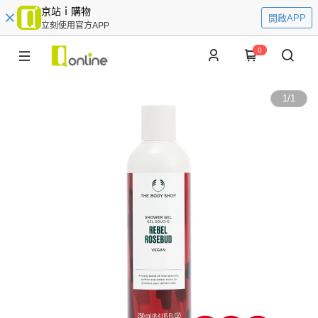
京站ｉ購物
開啟APP
立刻使用官方APP
0
1
/
1