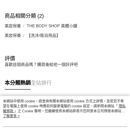
商品相關分類 (2)
美妝保養
THE BODY SHOP 美體小舖
美妝保養
【洗沐/衛浴用品】
評價
喜歡這個商品嗎？購買後給他一個好評吧
本分類熱銷
全站排行
本網站中使用 cookie，欲查詢有關本網站使用 cookie 方式之詳情，及若您不希
熱門標籤
望在電腦上使用 cookie 時應如何變更電腦的 cookie 設定，請參閱本網站「
隱私
權條款
」之 Cookie 聲明。您繼續使用本網站即表示您同意本公司得按本網站使
用條款之 Cookie 聲明使用 cookie。
了解更多 >