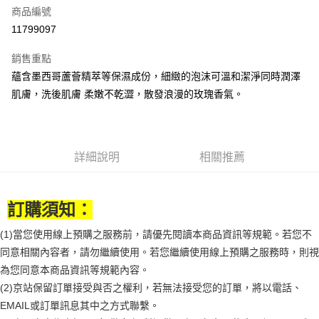
商品編號
街口支付
11799097
悠遊付
銷售重點
Google Pay
蘊含墨西哥蘆薈精萃等保濕成份，細緻的泡沫可溫和潔淨同時潤澤
全盈+PAY
肌膚，洗後肌膚 柔嫩不乾澀，散發浪漫的玫瑰香氣。
大哥付你分期
相關說明
【大哥付你分期使用說明】
詳細說明
相關推薦
AFTEE先享後付
1.本服務由台灣大哥大提供，台灣大哥大用戶可立即使用無須另外申請。
2.付款方式選擇「大哥付你分期」，訂單成立後會自動跳轉到大哥付的交易
相關說明
流程，驗證手機門號後，選擇欲分期的期數、繳款截止日，確認付款後即完
【關於「AFTEE先享後付」】
成交易。
訂購須知：
ATM付款
AFTEE先享後付是「在收到商品之後才付款」的支付方式。 讓您購物簡單
3.實際核准額度、可分期數及費用金額請依後續交易確認頁面所載為準。
便利好安心！
4.訂單成立30分鐘內，如未前往確認交易或遇審核未通過，訂單將自動取
(1)當您使用線上預購之服務前，請優先閱讀本商品資訊等規範。若您不
１．簡單：不需註冊會員、不需綁卡、不需儲值。
運送方式
消。如遇「轉專審核」未通過狀況，表示未達大哥付你分期系統評分，恕無
２．便利：只要手機號碼，簡訊認證，即可結帳。
同意相關內容者，請勿繼續使用。若您繼續使用線上預購之服務時，則視
法說明評估內容。
３．安心：先確認商品／服務後，再付款。
付款後全家取貨
【繳款方式說明】
為您同意本商品資訊等規範內容。
1.分期款項不併入電信帳單，「大哥付你分期」於每月結算日後寄送繳費提
每筆NT$70，滿NT$899(含以上)免運費
【「AFTEE先享後付」結帳流程】
(2)京站保留訂單接受與否之權利，若無法接受您的訂單，將以電話、
醒簡訊。
１．於結帳方式選擇「AFTEE先享後付」後，將跳轉至「AFTEE先享後付」
EMAIL或訂單訊息其中之方式聯繫。
2.透過簡訊連結打開帳單後，可選擇「超商條碼／台灣大直營門市／銀行轉
付款後7-11取貨
結帳頁面，進行簡訊認證並確認金額後，即可完成結帳。
帳／街口支付／iPASS MONEY」等通路繳費。