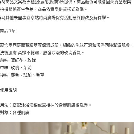
(3)商品文案為專櫃(原廠/供應商)所提供，商品顏色可能會因網頁呈現與
２．訂單成立數日內，您將收到繳費通知簡訊。
每筆NT$70，滿NT$899(含以上)免運費
３．收到繳費通知簡訊後14天內，點擊此簡訊中的連結，可透過四大超商／
拍攝關係產生色差，商品依實際供貨樣式為準。
【注意事項】
ATM／網路銀行／等多元方式進行付款，方視為交易完成。
宅配
1.本服務係由「台灣大哥大股份有限公司」（以下簡稱本公司）所提供，讓
權。
(4)
其他未盡事宜
京站時尚廣場保有活動最終修改及解釋
※ 請注意：結帳手續完成當下不需立刻繳費，但若您需要取消訂單，請聯絡
用戶於交易時，得透過本服務購買商品或服務，並由商店將買賣／分期付款
每筆NT$100，滿NT$1,000(含以上)免運費
購買商品的店家。未經商家同意取消之訂單仍視為有效，需透過AFTEE先享
買賣價金債權讓與本公司後，依約使用本公司帳單繳交帳款。
後付繳納相關費用。
商品介紹
2.基於同意付款使用「大哥付你分期」之契約關係目的，商店將以您的個人
京站台北店客服中心(1F星巴克旁) 即日起不提供京站紙袋，取件時
※ 交易是否成功請以「AFTEE先享後付 」之結帳頁面顯示為準，若有關於
資料（包含姓名、電話或地址）提供予台灣大哥大進項蒐集、處理及利用，
是否繳費成功／繳費後需取消欲退款等相關疑問，請聯繫「AFTEE先享後付
請自備購物袋，若需購買紙袋可現場詢問
由本公司與您本人進行分期帳單所需資料之確認、核對及更正。
蘊含墨西哥蘆薈精萃等保濕成份，細緻的泡沫可溫和潔淨同時潤澤肌膚，
客戶支援中心」
https://netprotections.freshdesk.com/support/home
3.完整用戶服務條款，請詳閱以下連結：
https://oppay.tw/userRule
免運費
洗後肌膚 柔嫩不乾澀，散發浪漫的玫瑰香氣。
【注意事項】
前味: 藏紅花、玫瑰
１．透過由恩沛科技股份有限公司提供之「AFTEE先享後付」服務完成之交
易，需依本服務之必要範圍內提供個人資料，並將交易相關給付款項請求債
中味: 玫瑰，茉莉
權轉讓予恩沛科技股份有限公司。
後味: 麝香、琥珀、香草
２．關於個人資料處理事宜，請瀏覽以下網址：
https://aftee.tw/terms/#terms3
３．未成年的使用者請事先徵得法定代理人或監護人之同意方可使用
使用說明
「AFTEE先享後付」，若未經同意申辦者引起之損失，本公司不負相關責
任。
用法：搭配沐浴海綿或直接抹於身體肌膚後洗淨。
４．使用「AFTEE先享後付」時，將依據個別帳號之用戶狀況，依本公司即
時審查核予不同之上限額度；若仍有額度不足之情形，本公司將視審查結果
對象：各種肌膚
請求用戶進行身份認證。
５．嚴禁一人註冊多個帳號或使用他人資訊註冊。若發現惡意使用之情形，
恩沛科技股份有限公司將有權停止該用戶之使用額度並採取法律行動。