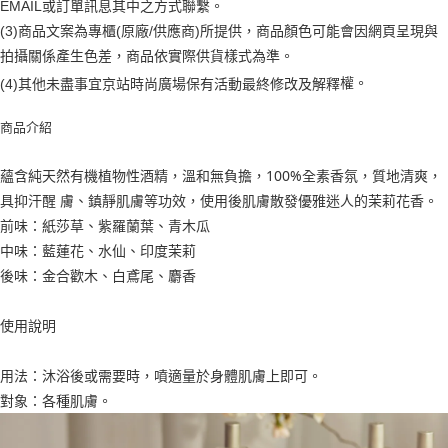
EMAIL或訂單訊息其中之方式聯繫。
２．訂單成立數日內，您將收到繳費通知簡訊。
每筆NT$70，滿NT$899(含以上)免運費
３．收到繳費通知簡訊後14天內，點擊此簡訊中的連結，可透過四大超商／
(3)商品文案為專櫃(原廠/供應商)所提供，商品顏色可能會因網頁呈現與
【注意事項】
ATM／網路銀行／等多元方式進行付款，方視為交易完成。
宅配
1.本服務係由「台灣大哥大股份有限公司」（以下簡稱本公司）所提供，讓
拍攝關係產生色差，商品依實際供貨樣式為準。
※ 請注意：結帳手續完成當下不需立刻繳費，但若您需要取消訂單，請聯絡
用戶於交易時，得透過本服務購買商品或服務，並由商店將買賣／分期付款
每筆NT$100，滿NT$1,000(含以上)免運費
購買商品的店家。未經商家同意取消之訂單仍視為有效，需透過AFTEE先享
權。
(4)
其他未盡事宜
京站時尚廣場保有活動最終修改及解釋
買賣價金債權讓與本公司後，依約使用本公司帳單繳交帳款。
後付繳納相關費用。
2.基於同意付款使用「大哥付你分期」之契約關係目的，商店將以您的個人
京站台北店客服中心(1F星巴克旁) 即日起不提供京站紙袋，取件時
※ 交易是否成功請以「AFTEE先享後付 」之結帳頁面顯示為準，若有關於
資料（包含姓名、電話或地址）提供予台灣大哥大進項蒐集、處理及利用，
商品介紹
是否繳費成功／繳費後需取消欲退款等相關疑問，請聯繫「AFTEE先享後付
請自備購物袋，若需購買紙袋可現場詢問
由本公司與您本人進行分期帳單所需資料之確認、核對及更正。
客戶支援中心」
https://netprotections.freshdesk.com/support/home
3.完整用戶服務條款，請詳閱以下連結：
https://oppay.tw/userRule
免運費
蘊含純天然有機植物性酒精，溫和無負擔，100%全素香氛，質地清爽，
【注意事項】
具抑汗醒 膚、鎮靜肌膚等功效，使用後肌膚散發優雅迷人的茉莉花香。
１．透過由恩沛科技股份有限公司提供之「AFTEE先享後付」服務完成之交
易，需依本服務之必要範圍內提供個人資料，並將交易相關給付款項請求債
前味：紙莎草、紫羅蘭葉、青木瓜
權轉讓予恩沛科技股份有限公司。
中味：藍蓮花、水仙、印度茉莉
２．關於個人資料處理事宜，請瀏覽以下網址：
後味：金合歡木、白鳶尾、麝香
https://aftee.tw/terms/#terms3
３．未成年的使用者請事先徵得法定代理人或監護人之同意方可使用
「AFTEE先享後付」，若未經同意申辦者引起之損失，本公司不負相關責
使用說明
任。
４．使用「AFTEE先享後付」時，將依據個別帳號之用戶狀況，依本公司即
時審查核予不同之上限額度；若仍有額度不足之情形，本公司將視審查結果
用法：沐浴後或需要時，噴適量於身體肌膚上即可。
請求用戶進行身份認證。
對象：各種肌膚。
５．嚴禁一人註冊多個帳號或使用他人資訊註冊。若發現惡意使用之情形，
恩沛科技股份有限公司將有權停止該用戶之使用額度並採取法律行動。