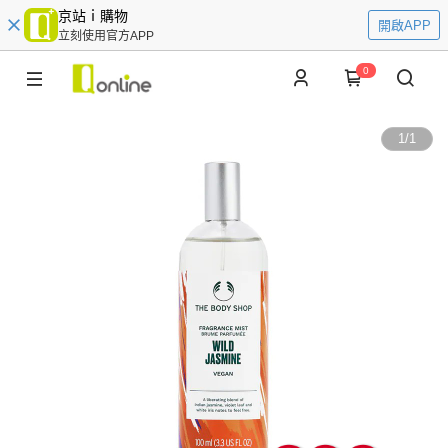
京站ｉ購物
開啟APP
立刻使用官方APP
0
1
/
1