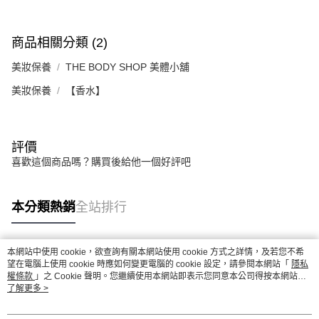
商品相關分類 (2)
美妝保養
THE BODY SHOP 美體小舖
美妝保養
【香水】
評價
喜歡這個商品嗎？購買後給他一個好評吧
本分類熱銷
全站排行
本網站中使用 cookie，欲查詢有關本網站使用 cookie 方式之詳情，及若您不希
熱門標籤
望在電腦上使用 cookie 時應如何變更電腦的 cookie 設定，請參閱本網站「
隱私
權條款
」之 Cookie 聲明。您繼續使用本網站即表示您同意本公司得按本網站使
用條款之 Cookie 聲明使用 cookie。
了解更多 >