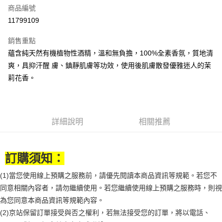
商品編號
街口支付
11799109
悠遊付
銷售重點
Google Pay
蘊含純天然有機植物性酒精，溫和無負擔，100%全素香氛，質地清
全盈+PAY
爽，具抑汗醒 膚、鎮靜肌膚等功效，使用後肌膚散發優雅迷人的茉
莉花香。
大哥付你分期
相關說明
【大哥付你分期使用說明】
AFTEE先享後付
1.本服務由台灣大哥大提供，台灣大哥大用戶可立即使用無須另外申請。
詳細說明
相關推薦
2.付款方式選擇「大哥付你分期」，訂單成立後會自動跳轉到大哥付的交易
相關說明
流程，驗證手機門號後，選擇欲分期的期數、繳款截止日，確認付款後即完
【關於「AFTEE先享後付」】
成交易。
ATM付款
AFTEE先享後付是「在收到商品之後才付款」的支付方式。 讓您購物簡單
3.實際核准額度、可分期數及費用金額請依後續交易確認頁面所載為準。
便利好安心！
訂購須知：
4.訂單成立30分鐘內，如未前往確認交易或遇審核未通過，訂單將自動取
１．簡單：不需註冊會員、不需綁卡、不需儲值。
運送方式
消。如遇「轉專審核」未通過狀況，表示未達大哥付你分期系統評分，恕無
２．便利：只要手機號碼，簡訊認證，即可結帳。
(1)當您使用線上預購之服務前，請優先閱讀本商品資訊等規範。若您不
法說明評估內容。
３．安心：先確認商品／服務後，再付款。
付款後全家取貨
【繳款方式說明】
同意相關內容者，請勿繼續使用。若您繼續使用線上預購之服務時，則視
1.分期款項不併入電信帳單，「大哥付你分期」於每月結算日後寄送繳費提
每筆NT$70，滿NT$899(含以上)免運費
【「AFTEE先享後付」結帳流程】
為您同意本商品資訊等規範內容。
醒簡訊。
１．於結帳方式選擇「AFTEE先享後付」後，將跳轉至「AFTEE先享後付」
(2)京站保留訂單接受與否之權利，若無法接受您的訂單，將以電話、
2.透過簡訊連結打開帳單後，可選擇「超商條碼／台灣大直營門市／銀行轉
付款後7-11取貨
結帳頁面，進行簡訊認證並確認金額後，即可完成結帳。
帳／街口支付／iPASS MONEY」等通路繳費。